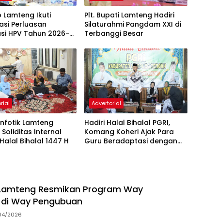
 Lamteng Ikuti
Plt. Bupati Lamteng Hadiri
sasi Perluasan
Silaturahmi Pangdam XXI di
asi HPV Tahun 2026-
Terbanggi Besar
rial
Advertorial
nfotik Lamteng
Hadiri Halal Bihalal PGRI,
 Soliditas Internal
Komang Koheri Ajak Para
 Halal Bihalal 1447 H
Guru Beradaptasi dengan
Tantangan Zaman
i Lamteng Resmikan Program Way
di Way Pengubuan
04/2026