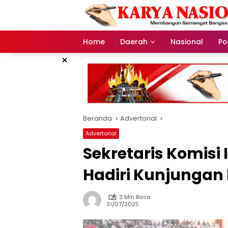
Langsung
ke
konten
Home
Daerah
Nasional
Pol
×
Beranda
Advertorial
Advertorial
Sekretaris Komisi
Hadiri Kunjungan 
3 Min Baca
31/07/2025