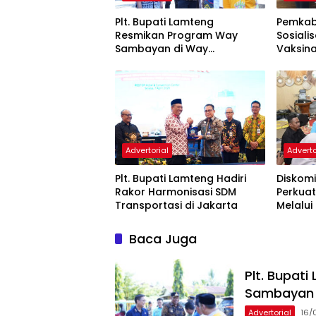
Plt. Bupati Lamteng
Pemkab
Resmikan Program Way
Sosiali
Sambayan di Way
Vaksin
Pengubuan
2027
Advertorial
Adverto
Plt. Bupati Lamteng Hadiri
Diskomi
Rakor Harmonisasi SDM
Perkuat
Transportasi di Jakarta
Melalui
Baca Juga
Plt. Bupat
Sambayan 
Advertorial
16/