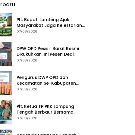
rbaru
Fondasi Menuju Indonesia
Emas 2045
Plt. Bupati Lamteng Ajak
Masyarakat Jaga Kelestarian
Alam pada Peringatan Hari
07/08/2026
Hutan Indonesia 2026
DPW OPD Pesisir Barat Resmi
Dikukuhkan, Ini Pesen Dedi
Irawan
07/08/2026
Pengurus DWP OPD dan
Kecamatan Se-Kabupaten
Pesisir Barat Resmi Dikukuhkan
07/08/2026
Plt. Ketua TP PKK Lampung
Tengah Berbaur Bersama
Anak-anak di PT GGP
07/08/2026