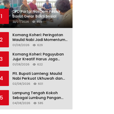
DPD Partai NasDem Pesisir
1
Barat Gelar Bakti Sosial
31/07/2026
859
Komang Koheri: Peringatan
2
Maulid Nabi Jadi Momentum
Perkuat Ukhuwah Umat di
01/08/2026
629
Lampung Tengah
Komang Koheri: Paguyuban
3
Jujur Kreatif Harus Jaga
Persatuan untuk Kemajuan
01/08/2026
622
Lampung Tengah
Plt. Bupati Lamteng: Maulid
4
Nabi Perkuat Ukhuwah dan
Jaga Kerukunan Umat
02/08/2026
601
Lampung Tengah Kokoh
5
Sebagai Lumbung Pangan
dan Kekuatan Perkebunan
04/08/2026
585
Lampung, Komang Koheri:
Kemandirian Pangan adalah