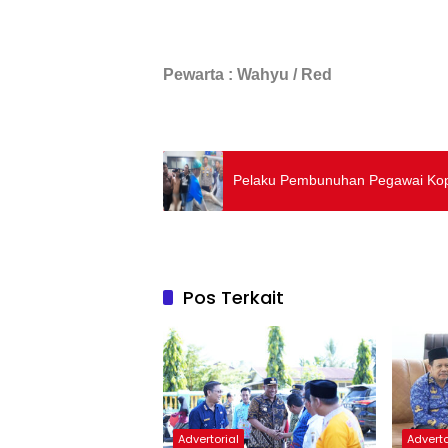
Pewarta : Wahyu / Red
Pelaku Pembunuhan Pegawai Kopr
Pos Terkait
Advertorial
Adverto