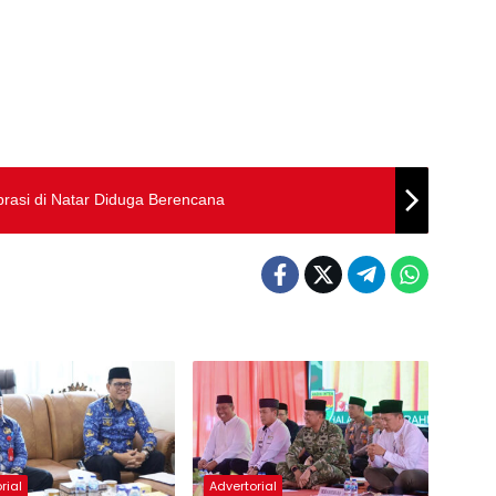
asi di Natar Diduga Berencana
rial
Advertorial