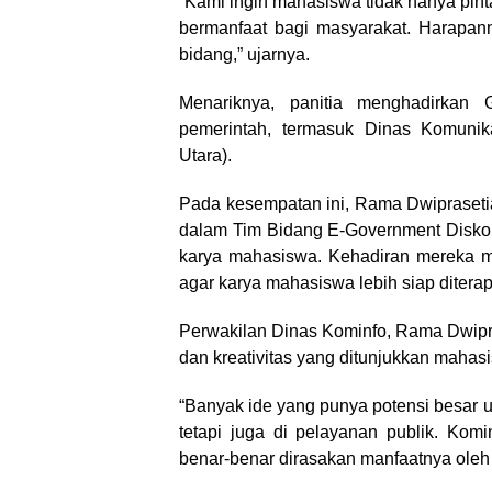
“Kami ingin mahasiswa tidak hanya pinta
bermanfaat bagi masyarakat. Harapanny
bidang,” ujarnya.
Menariknya, panitia menghadirkan 
pemerintah, termasuk Dinas Komunik
Utara).
Pada kesempatan ini, Rama Dwipraseti
dalam Tim Bidang E-Government Diskomi
karya mahasiswa. Kehadiran mereka me
agar karya mahasiswa lebih siap ditera
Perwakilan Dinas Kominfo, Rama Dwipra
dan kreativitas yang ditunjukkan mahas
“Banyak ide yang punya potensi besar u
tetapi juga di pelayanan publik. Kom
benar-benar dirasakan manfaatnya oleh 