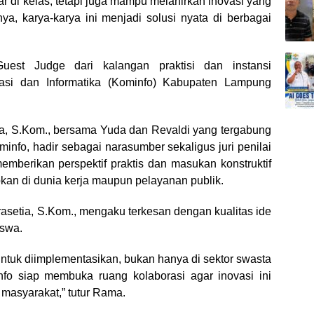
r di kelas, tetapi juga mampu melahirkan inovasi yang
a, karya-karya ini menjadi solusi nyata di berbagai
Guest Judge dari kalangan praktisi dan instansi
asi dan Informatika (Kominfo) Kabupaten Lampung
a, S.Kom., bersama Yuda dan Revaldi yang tergabung
nfo, hadir sebagai narasumber sekaligus juri penilai
mberikan perspektif praktis dan masukan konstruktif
pkan di dunia kerja maupun pelayanan publik.
setia, S.Kom., mengaku terkesan dengan kualitas ide
iswa.
ntuk diimplementasikan, bukan hanya di sektor swasta
info siap membuka ruang kolaborasi agar inovasi ini
masyarakat,” tutur Rama.