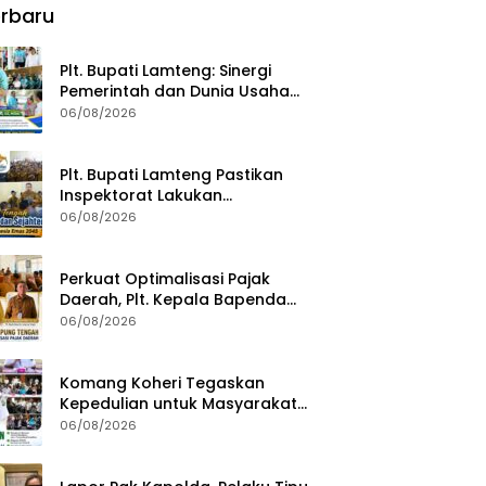
rbaru
Plt. Bupati Lamteng: Sinergi
Pemerintah dan Dunia Usaha
Kunci Pembangunan
06/08/2026
Berkelanjutan
Plt. Bupati Lamteng Pastikan
Inspektorat Lakukan
Pemeriksaan Akhir Masa
06/08/2026
Jabatan 51 Kepala Kampung
Perkuat Optimalisasi Pajak
Daerah, Plt. Kepala Bapenda
Lampung Tengah Minta Seluruh
06/08/2026
Pengelola Tingkatkan Inovasi
dan Efektivitas Kinerja
Komang Koheri Tegaskan
Kepedulian untuk Masyarakat
Lampung Tengah Lewat
06/08/2026
Penyaluran Bantuan Disabilitas