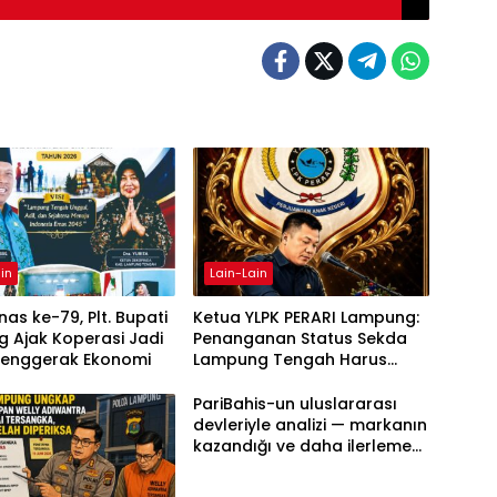
in
Lain-Lain
as ke-79, Plt. Bupati
Ketua YLPK PERARI Lampung:
 Ajak Koperasi Jadi
Penanganan Status Sekda
Penggerak Ekonomi
Lampung Tengah Harus
Berdasarkan Aturan, Bukan
Tekanan Opini
PariBahis-un uluslararası
devleriyle analizi — markanın
kazandığı ve daha ilerlemesi
zorunlu kategoriler