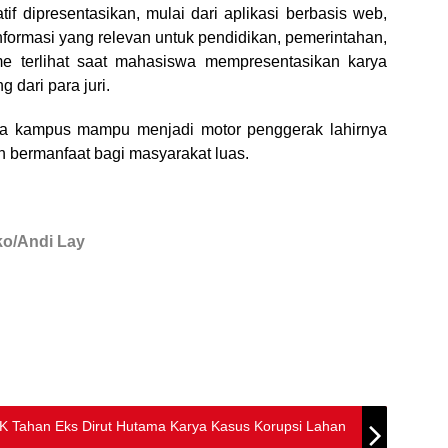
if dipresentasikan, mulai dari aplikasi berbasis web,
informasi yang relevan untuk pendidikan, pemerintahan,
e terlihat saat mahasiswa mempresentasikan karya
dari para juri.
nia kampus mampu menjadi motor penggerak lahirnya
dan bermanfaat bagi masyarakat luas.
Eko/Andi Lay
PK Tahan Eks Dirut Hutama Karya Kasus Korupsi Lahan