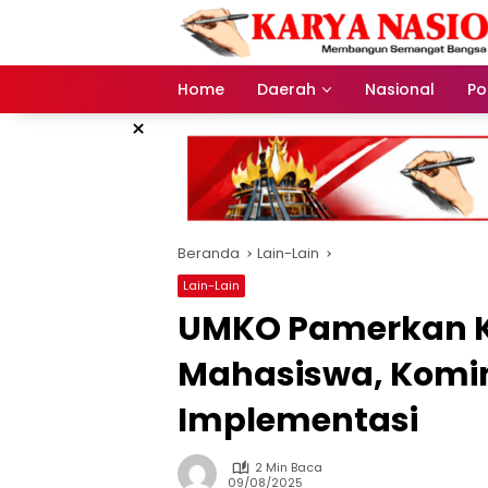
Langsung
ke
konten
Home
Daerah
Nasional
Pol
×
Beranda
Lain-Lain
Lain-Lain
UMKO Pamerkan K
Mahasiswa, Komin
Implementasi
2 Min Baca
09/08/2025