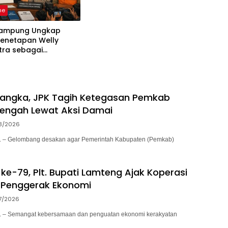
ne
Lampung Ungkap
Penetapan Welly
tra sebagai
ka, 52 Saksi Telah
sa
sangka, JPK Tagih Ketegasan Pemkab
engah Lewat Aksi Damai
8/2026
– Gelombang desakan agar Pemerintah Kabupaten (Pemkab)
ke-79, Plt. Bupati Lamteng Ajak Koperasi
 Penggerak Ekonomi
7/2026
– Semangat kebersamaan dan penguatan ekonomi kerakyatan