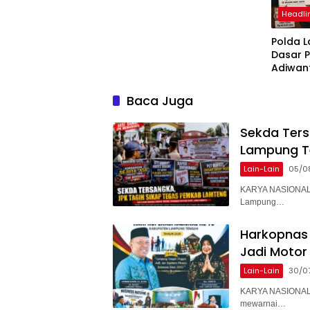
Headli
Polda 
Dasar 
Adiwan
Tersang
Diperik
Baca Juga
Sekda Ter
Lampung T
Lain-Lain
05/0
KARYA NASIONAL 
Lampung…
Harkopnas 
Jadi Motor
Lain-Lain
30/0
KARYA NASIONAL 
mewarnai…