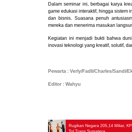
Dalam seminar ini, berbagai karya kreat
game edukasi interaktif, hingga sistem 
dan bisnis. Suasana penuh antusiasm
mereka dan menerima masukan langsung 
Kegiatan ini menjadi bukti bahwa du
inovasi teknologi yang kreatif, solutif, 
Pewarta : Verly/Fadli/Charles/Sandi/
Editor : Wahyu
Rugikan Negara 205,14 Miliar, K
Tol Trans Sumatera