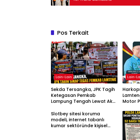
Pos Terkait
Lain-Lain
Lain-La
Sekda Tersangka, JPK Tagih
Harkopn
Ketegasan Pemkab
Lamteng
Lampung Tengah Lewat Aksi
Motor 
Damai
Slotbey sitesi koruma
modeli, internet tabanlı
kumar sektöründe kişisel
bilgilerinizi nasıl saklar?