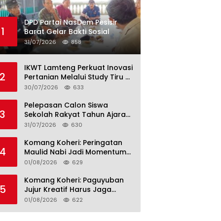
DPD Partai NasDem Pesisir
1
Barat Gelar Bakti Sosial
31/07/2026
858
IKWT Lamteng Perkuat Inovasi
2
Pertanian Melalui Study Tiru di
P4S Jimmy Hantu Foundation
30/07/2026
633
Pelepasan Calon Siswa
3
Sekolah Rakyat Tahun Ajaran
2026–2027, Plt. Bupati
31/07/2026
630
Lamteng Tegaskan Komitmen
Hadirkan Pendidikan
Komang Koheri: Peringatan
4
Berkualitas
Maulid Nabi Jadi Momentum
Perkuat Ukhuwah Umat di
01/08/2026
629
Lampung Tengah
Komang Koheri: Paguyuban
5
Jujur Kreatif Harus Jaga
Persatuan untuk Kemajuan
01/08/2026
622
Lampung Tengah