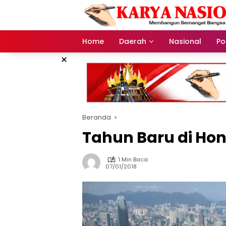
Langsung
ke
konten
Home
Daerah
Nasional
Pol
×
Beranda
Tahun Baru di Ho
1 Min Baca
07/01/2018