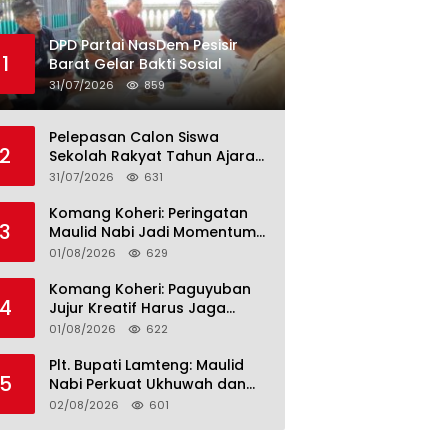
DPD Partai NasDem Pesisir
1
Barat Gelar Bakti Sosial
31/07/2026
859
Pelepasan Calon Siswa
2
Sekolah Rakyat Tahun Ajaran
2026–2027, Plt. Bupati
31/07/2026
631
Lamteng Tegaskan Komitmen
Hadirkan Pendidikan
Komang Koheri: Peringatan
3
Berkualitas
Maulid Nabi Jadi Momentum
Perkuat Ukhuwah Umat di
01/08/2026
629
Lampung Tengah
Komang Koheri: Paguyuban
4
Jujur Kreatif Harus Jaga
Persatuan untuk Kemajuan
01/08/2026
622
Lampung Tengah
Plt. Bupati Lamteng: Maulid
5
Nabi Perkuat Ukhuwah dan
Jaga Kerukunan Umat
02/08/2026
601