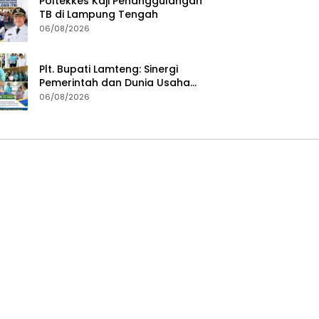
Poltekkes Kaji Penanggulangan
TB di Lampung Tengah
06/08/2026
Plt. Bupati Lamteng: Sinergi
Pemerintah dan Dunia Usaha
Kunci Pembangunan
06/08/2026
Berkelanjutan