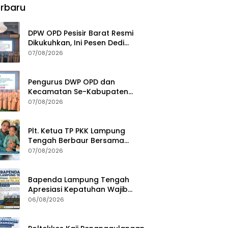
rbaru
DPW OPD Pesisir Barat Resmi
Dikukuhkan, Ini Pesen Dedi
Irawan
07/08/2026
Pengurus DWP OPD dan
Kecamatan Se-Kabupaten
Pesisir Barat Resmi Dikukuhkan
07/08/2026
Plt. Ketua TP PKK Lampung
Tengah Berbaur Bersama
Anak-anak di PT GGP
07/08/2026
Bapenda Lampung Tengah
Apresiasi Kepatuhan Wajib
Pajak, Siapkan Pengawasan
06/08/2026
Terpadu di PT GGP