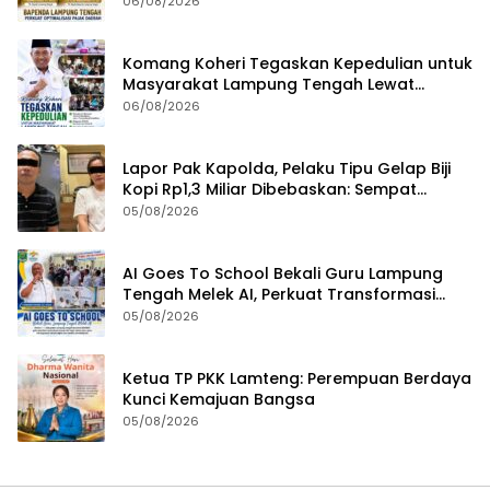
06/08/2026
Efektivitas Kinerja
Komang Koheri Tegaskan Kepedulian untuk
Masyarakat Lampung Tengah Lewat
Penyaluran Bantuan Disabilitas
06/08/2026
Lapor Pak Kapolda, Pelaku Tipu Gelap Biji
Kopi Rp1,3 Miliar Dibebaskan: Sempat
Ditangkap di Jawa Tengah dan Ditahan di
05/08/2026
Polda Lampung
AI Goes To School Bekali Guru Lampung
Tengah Melek AI, Perkuat Transformasi
Pendidikan Digital
05/08/2026
Ketua TP PKK Lamteng: Perempuan Berdaya
Kunci Kemajuan Bangsa
05/08/2026