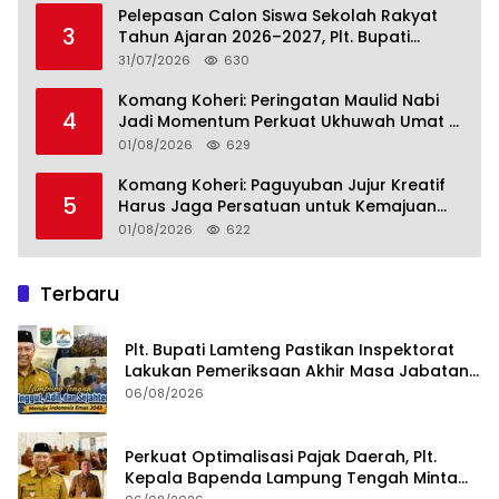
Pelepasan Calon Siswa Sekolah Rakyat
3
Tahun Ajaran 2026–2027, Plt. Bupati
Lamteng Tegaskan Komitmen Hadirkan
31/07/2026
630
Pendidikan Berkualitas
Komang Koheri: Peringatan Maulid Nabi
4
Jadi Momentum Perkuat Ukhuwah Umat di
Lampung Tengah
01/08/2026
629
Komang Koheri: Paguyuban Jujur Kreatif
5
Harus Jaga Persatuan untuk Kemajuan
Lampung Tengah
01/08/2026
622
Terbaru
Plt. Bupati Lamteng Pastikan Inspektorat
Lakukan Pemeriksaan Akhir Masa Jabatan
51 Kepala Kampung
06/08/2026
Perkuat Optimalisasi Pajak Daerah, Plt.
Kepala Bapenda Lampung Tengah Minta
Seluruh Pengelola Tingkatkan Inovasi dan