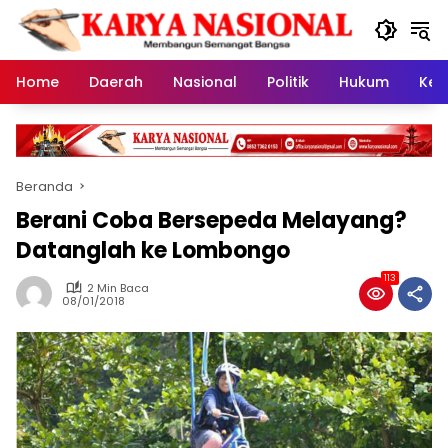
Langsung
ke
konten
Home
Daerah
Nasional
Politik
Hukum
Kes
Beranda
Berani Coba Bersepeda Melayang?
Datanglah ke Lombongo
113
2 Min Baca
08/01/2018