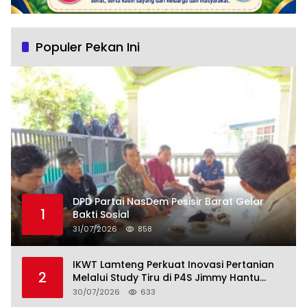
Populer Pekan Ini
DPD Partai NasDem Pesisir Barat Gelar
1
Bakti Sosial
31/07/2026
858
IKWT Lamteng Perkuat Inovasi Pertanian
2
Melalui Study Tiru di P4S Jimmy Hantu
Foundation
30/07/2026
633