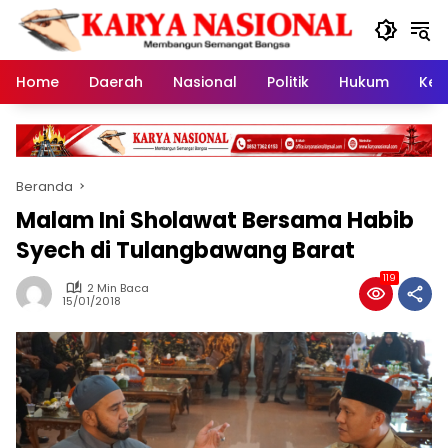
Langsung
ke
konten
Home
Daerah
Nasional
Politik
Hukum
Kes
Beranda
Malam Ini Sholawat Bersama Habib
Syech di Tulangbawang Barat
119
2 Min Baca
15/01/2018