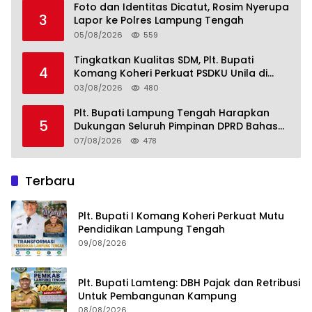
Foto dan Identitas Dicatut, Rosim Nyerupa
3
Lapor ke Polres Lampung Tengah
05/08/2026
559
Tingkatkan Kualitas SDM, Plt. Bupati
4
Komang Koheri Perkuat PSDKU Unila di
Lampung Tengah
03/08/2026
480
Plt. Bupati Lampung Tengah Harapkan
5
Dukungan Seluruh Pimpinan DPRD Bahas
RKUA-PPAS APBD Tahun 2027
07/08/2026
478
Terbaru
Plt. Bupati I Komang Koheri Perkuat Mutu
Pendidikan Lampung Tengah
09/08/2026
Plt. Bupati Lamteng: DBH Pajak dan Retribusi
Untuk Pembangunan Kampung
08/08/2026