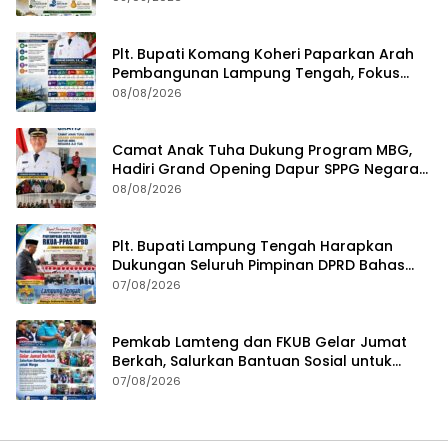
Plt. Bupati Komang Koheri Paparkan Arah
Pembangunan Lampung Tengah, Fokus
pada SDM, Ekonomi, Infrastruktur dan
08/08/2026
Kesejahteraan
Camat Anak Tuha Dukung Program MBG,
Hadiri Grand Opening Dapur SPPG Negara
Aji Tua Lampung Tengah
08/08/2026
Plt. Bupati Lampung Tengah Harapkan
Dukungan Seluruh Pimpinan DPRD Bahas
RKUA-PPAS APBD Tahun 2027
07/08/2026
Pemkab Lamteng dan FKUB Gelar Jumat
Berkah, Salurkan Bantuan Sosial untuk
Warga
07/08/2026