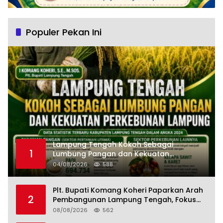
Populer Pekan Ini
Lampung Tengah Kokoh Sebagai
1
Lumbung Pangan dan Kekuatan
Perkebunan Lampung, Komang Koheri:
04/08/2026
588
Kemandirian Pangan adalah Fondasi
Menuju Indonesia Emas 2045
Plt. Bupati Komang Koheri Paparkan Arah
2
Pembangunan Lampung Tengah, Fokus
pada SDM, Ekonomi, Infrastruktur dan
08/08/2026
562
Kesejahteraan