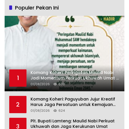
Populer Pekan Ini
Komang Koheri: Peringatan Maulid Nabi
1
Jadi Momentum Perkuat Ukhuwah Umat di
Lampung Tengah
01/08/2026
630
Komang Koheri: Paguyuban Jujur Kreatif
2
Harus Jaga Persatuan untuk Kemajuan
Lampung Tengah
01/08/2026
624
Plt. Bupati Lamteng: Maulid Nabi Perkuat
3
Ukhuwah dan Jaga Kerukunan Umat