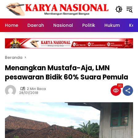
Langsung
ke
konten
Home
Daerah
Nasional
Politik
Hukum
Kes
Beranda
Menangkan Mustafa-Aja, LMN
pesawaran Bidik 60% Suara Pemula
90
2 Min Baca
28/01/2018