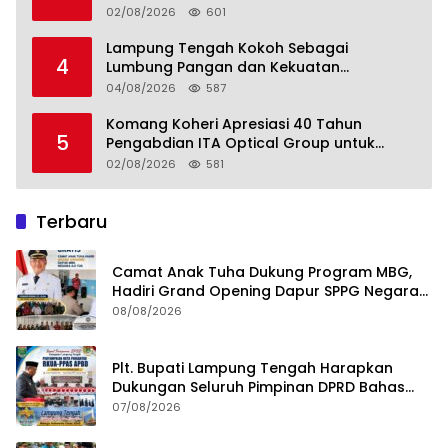
02/08/2026
601
Lampung Tengah Kokoh Sebagai
4
Lumbung Pangan dan Kekuatan
Perkebunan Lampung, Komang Koheri:
04/08/2026
587
Kemandirian Pangan adalah Fondasi
Menuju Indonesia Emas 2045
Komang Koheri Apresiasi 40 Tahun
5
Pengabdian ITA Optical Group untuk
Kesehatan Mata Masyarakat Lamteng
02/08/2026
581
Terbaru
Camat Anak Tuha Dukung Program MBG,
Hadiri Grand Opening Dapur SPPG Negara
Aji Tua Lampung Tengah
08/08/2026
Plt. Bupati Lampung Tengah Harapkan
Dukungan Seluruh Pimpinan DPRD Bahas
RKUA-PPAS APBD Tahun 2027
07/08/2026