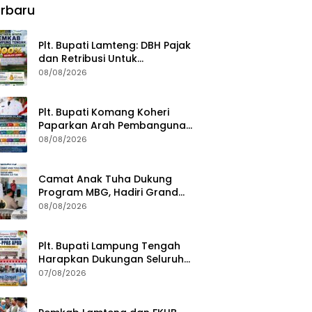
rbaru
Plt. Bupati Lamteng: DBH Pajak
dan Retribusi Untuk
Pembangunan Kampung
08/08/2026
Plt. Bupati Komang Koheri
Paparkan Arah Pembangunan
Lampung Tengah, Fokus pada
08/08/2026
SDM, Ekonomi, Infrastruktur
dan Kesejahteraan
Camat Anak Tuha Dukung
Program MBG, Hadiri Grand
Opening Dapur SPPG Negara Aji
08/08/2026
Tua Lampung Tengah
Plt. Bupati Lampung Tengah
Harapkan Dukungan Seluruh
Pimpinan DPRD Bahas RKUA-
07/08/2026
PPAS APBD Tahun 2027