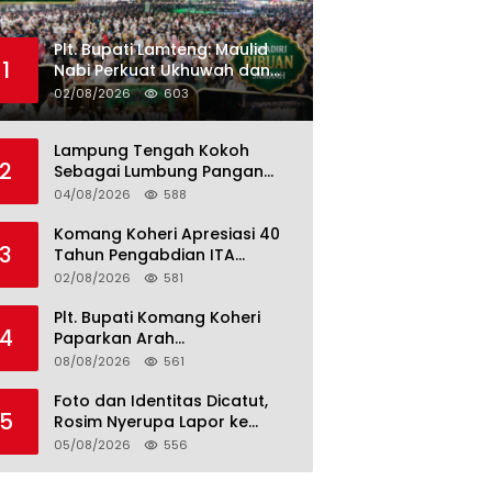
Plt. Bupati Lamteng: Maulid
1
Nabi Perkuat Ukhuwah dan
Jaga Kerukunan Umat
02/08/2026
603
Lampung Tengah Kokoh
2
Sebagai Lumbung Pangan
dan Kekuatan Perkebunan
04/08/2026
588
Lampung, Komang Koheri:
Kemandirian Pangan adalah
Komang Koheri Apresiasi 40
3
Fondasi Menuju Indonesia
Tahun Pengabdian ITA
Emas 2045
Optical Group untuk
02/08/2026
581
Kesehatan Mata Masyarakat
Lamteng
Plt. Bupati Komang Koheri
4
Paparkan Arah
Pembangunan Lampung
08/08/2026
561
Tengah, Fokus pada SDM,
Ekonomi, Infrastruktur dan
Foto dan Identitas Dicatut,
5
Kesejahteraan
Rosim Nyerupa Lapor ke
Polres Lampung Tengah
05/08/2026
556