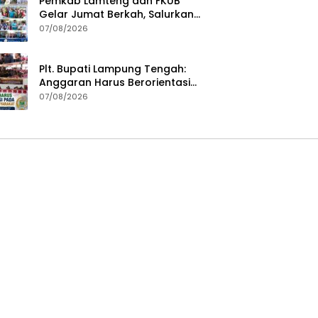
Pemkab Lamteng dan FKUB
Gelar Jumat Berkah, Salurkan
Bantuan Sosial untuk Warga
07/08/2026
Plt. Bupati Lampung Tengah:
Anggaran Harus Berorientasi
pada Kebutuhan Masyarakat
07/08/2026