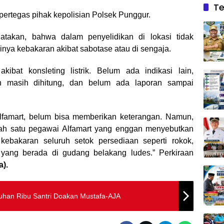
Te
i pertegas pihak kepolisian Polsek Punggur.
takan, bahwa dalam penyelidikan di lokasi tidak
inya kebakaran akibat sabotase atau di sengaja.
akibat konsleting listrik. Belum ada indikasi lain,
an masih dihitung, dan belum ada laporan sampai
amart, belum bisa memberikan keterangan. Namun,
salah satu pegawai Alfamart yang enggan menyebutkan
ebakaran seluruh setok persediaan seperti rokok,
yang berada di gudang belakang ludes.” Perkiraan
a).
uhan Ribu Santri Doakan Mustafa-AJA