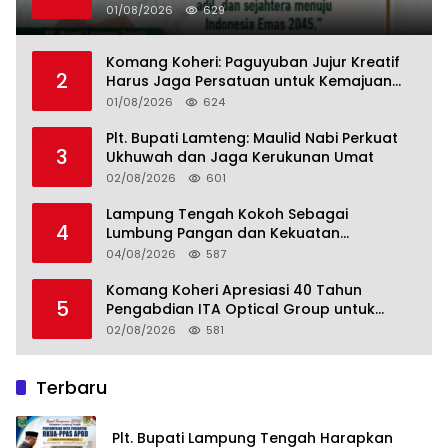
Lampung Tengah
01/08/2026
629
Komang Koheri: Paguyuban Jujur Kreatif
2
Harus Jaga Persatuan untuk Kemajuan
Lampung Tengah
01/08/2026
624
Plt. Bupati Lamteng: Maulid Nabi Perkuat
3
Ukhuwah dan Jaga Kerukunan Umat
02/08/2026
601
Lampung Tengah Kokoh Sebagai
4
Lumbung Pangan dan Kekuatan
Perkebunan Lampung, Komang Koheri:
04/08/2026
587
Kemandirian Pangan adalah Fondasi
Menuju Indonesia Emas 2045
Komang Koheri Apresiasi 40 Tahun
5
Pengabdian ITA Optical Group untuk
Kesehatan Mata Masyarakat Lamteng
02/08/2026
581
Terbaru
Plt. Bupati Lampung Tengah Harapkan