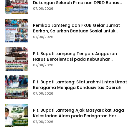
Dukungan Seluruh Pimpinan DPRD Bahas
RKUA-PPAS APBD Tahun 2027
07/08/2026
Pemkab Lamteng dan FKUB Gelar Jumat
Berkah, Salurkan Bantuan Sosial untuk
Warga
07/08/2026
Plt. Bupati Lampung Tengah: Anggaran
Harus Berorientasi pada Kebutuhan
Masyarakat
07/08/2026
Plt. Bupati Lamteng: Silaturahmi Lintas Umat
Beragama Menjaga Kondusivitas Daerah
07/08/2026
Plt. Bupati Lamteng Ajak Masyarakat Jaga
Kelestarian Alam pada Peringatan Hari
Hutan Indonesia 2026
07/08/2026