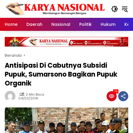
Langsung
ke
konten
Home
Daerah
Nasional
Politik
Hukum
Kes
Beranda
Antisipasi Di Cabutnya Subsidi
Pupuk, Sumarsono Bagikan Pupuk
Organik
79
2 Min Baca
04/02/2018