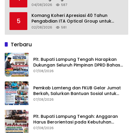
Perkebunan Lampung, Komang Koheri:
04/08/2026
587
Kemandirian Pangan adalah Fondasi
Menuju Indonesia Emas 2045
Komang Koheri Apresiasi 40 Tahun
5
Pengabdian ITA Optical Group untuk
Kesehatan Mata Masyarakat Lamteng
02/08/2026
581
Terbaru
Plt. Bupati Lampung Tengah Harapkan
Dukungan Seluruh Pimpinan DPRD Bahas
RKUA-PPAS APBD Tahun 2027
07/08/2026
Pemkab Lamteng dan FKUB Gelar Jumat
Berkah, Salurkan Bantuan Sosial untuk
Warga
07/08/2026
Plt. Bupati Lampung Tengah: Anggaran
Harus Berorientasi pada Kebutuhan
Masyarakat
07/08/2026