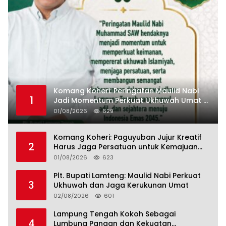
Komang Koheri: Peringatan Maulid Nabi
1
Jadi Momentum Perkuat Ukhuwah Umat di
Lampung Tengah
01/08/2026
629
Komang Koheri: Paguyuban Jujur Kreatif
2
Harus Jaga Persatuan untuk Kemajuan
Lampung Tengah
01/08/2026
623
Plt. Bupati Lamteng: Maulid Nabi Perkuat
3
Ukhuwah dan Jaga Kerukunan Umat
02/08/2026
601
Lampung Tengah Kokoh Sebagai
4
Lumbung Pangan dan Kekuatan