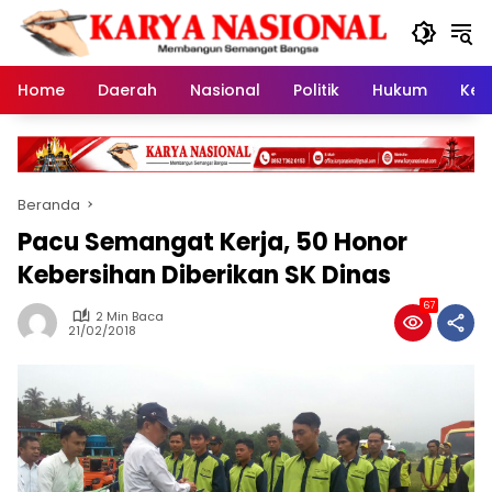
Langsung
ke
konten
Home
Daerah
Nasional
Politik
Hukum
Kes
Beranda
Pacu Semangat Kerja, 50 Honor
Kebersihan Diberikan SK Dinas
67
2 Min Baca
21/02/2018