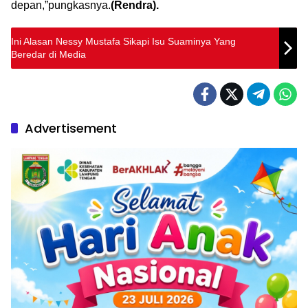
depan,”pungkasnya.
(Rendra).
Ini Alasan Nessy Mustafa Sikapi Isu Suaminya Yang
Beredar di Media
Advertisement