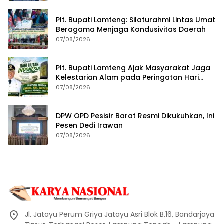
Plt. Bupati Lamteng: Silaturahmi Lintas Umat
Beragama Menjaga Kondusivitas Daerah
07/08/2026
Plt. Bupati Lamteng Ajak Masyarakat Jaga
Kelestarian Alam pada Peringatan Hari
Hutan Indonesia 2026
07/08/2026
DPW OPD Pesisir Barat Resmi Dikukuhkan, Ini
Pesen Dedi Irawan
07/08/2026
Jl. Jatayu Perum Griya Jatayu Asri Blok B.16, Bandarjaya