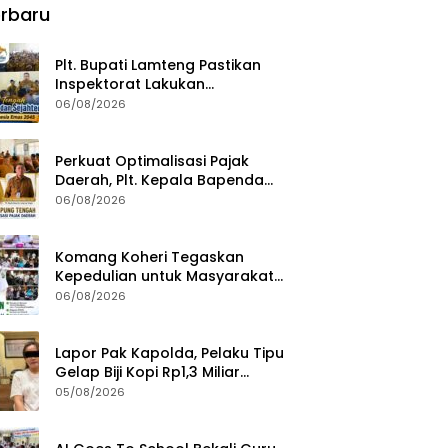
rbaru
Plt. Bupati Lamteng Pastikan
Inspektorat Lakukan
Pemeriksaan Akhir Masa
06/08/2026
Jabatan 51 Kepala Kampung
Perkuat Optimalisasi Pajak
Daerah, Plt. Kepala Bapenda
Lampung Tengah Minta Seluruh
06/08/2026
Pengelola Tingkatkan Inovasi
dan Efektivitas Kinerja
Komang Koheri Tegaskan
Kepedulian untuk Masyarakat
Lampung Tengah Lewat
06/08/2026
Penyaluran Bantuan Disabilitas
Lapor Pak Kapolda, Pelaku Tipu
Gelap Biji Kopi Rp1,3 Miliar
Dibebaskan: Sempat
05/08/2026
Ditangkap di Jawa Tengah dan
Ditahan di Polda Lampung