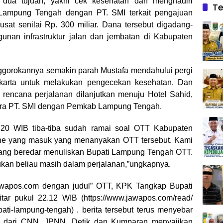
 dua tujuan, yakni cek kesehatan dan menghadiri
Te
ampung Tengah dengan PT. SMI terkait pengajuan
at senilai Rp. 300 miliar. Dana tersebut digadang-
nan infrastruktur jalan dan jembatan di Kabupaten
tenggorokannya semakin parah Mustafa mendahului pergi
karta untuk melakukan pengecekan kesehatan. Dan
u rencana perjalanan dilanjutkan menuju Hotel Sahid,
tara PT. SMI dengan Pemkab Lampung Tengah.
22.20 WIB tiba-tiba sudah ramai soal OTT Kabupaten
ne yang masuk yang menanyakan OTT tersebut. Kami
a yang beredar menuliskan Bupati Lampung Tengah OTT.
ukan beliau masih dalam perjalanan,”ungkapnya.
jawapos.com dengan judul” OTT, KPK Tangkap Bupati
tar pukul 22.12 WIB (https://www.jawapos.com/read/
ati-lampung-tengah) . berita tersebut terus menyebar
ai dari CNN, JPNN, Detik dan Kumparan menyajikan