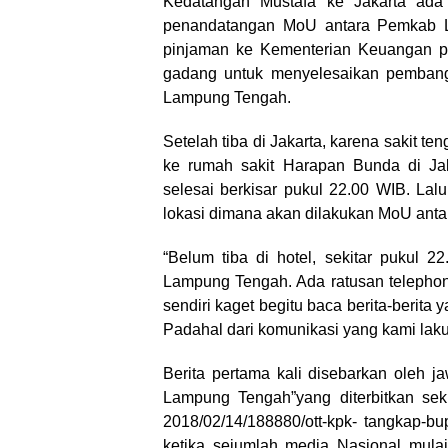
Kedatangan Mustafa ke Jakarta ada
penandatangan MoU antara Pemkab L
pinjaman ke Kementerian Keuangan pus
gadang untuk menyelesaikan pembangu
Lampung Tengah.
Setelah tiba di Jakarta, karena sakit 
ke rumah sakit Harapan Bunda di Ja
selesai berkisar pukul 22.00 WIB. Lal
lokasi dimana akan dilakukan MoU an
“Belum tiba di hotel, sekitar pukul 
Lampung Tengah. Ada ratusan telepho
sendiri kaget begitu baca berita-berit
Padahal dari komunikasi yang kami lak
Berita pertama kali disebarkan oleh 
Lampung Tengah”yang diterbitkan seki
2018/02/14/188880/ott-kpk- tangkap-bup
ketika sejumlah media Nasional mul