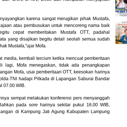
menyayangkan karena sangat merugikan pihak Mustafa,
ajaan atau pembusukan untuk mencoreng nama baik
egitu cepat memberitakan Mustafa OTT, padahal
Data yang disajikan begitu detail seolah semua sudah
ihak Mustafa,”ujar Mofa.
media, kembali tercium ketika mencuat pemberitaan
li lagi, Mofa menegaskan, tidak ada penangkapan
rangan Mofa, usai pemberitaan OTT, keesokan harinya
Polda-TNI hadapi Pilkada di Lapangan Saburai Bandar
l 07.00 WIB.
umnya sempat melakukan konferensi pers menyanggah
Bahkan pada sore harinya sekitar pukul 16.00 WIB,
ndangan di Kampung Jati Agung Kabupaten Lampung