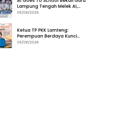
AI Goes To School Bekali Guru
Lampung Tengah Melek AI,
Perkuat Transformasi
05/08/2026
Pendidikan Digital
Ketua TP PKK Lamteng:
Perempuan Berdaya Kunci
Kemajuan Bangsa
05/08/2026