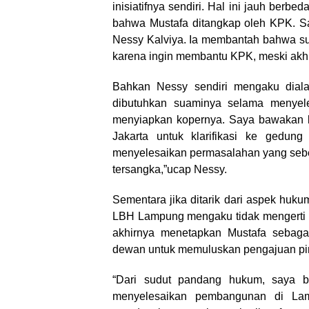
inisiatifnya sendiri. Hal ini jauh ber
bahwa Mustafa ditangkap oleh KPK. Sak
Nessy Kalviya. Ia membantah bahwa sua
karena ingin membantu KPK, meski akhi
Bahkan Nessy sendiri mengaku dial
dibutuhkan suaminya selama menyel
menyiapkan kopernya. Saya bawakan ba
Jakarta untuk klarifikasi ke gedu
menyelesaikan permasalahan yang seben
tersangka,”ucap Nessy.
Sementara jika ditarik dari aspek huk
LBH Lampung mengaku tidak mengerti 
akhirnya menetapkan Mustafa sebaga
dewan untuk memuluskan pengajuan pin
“Dari sudut pandang hukum, saya bi
menyelesaikan pembangunan di Lam