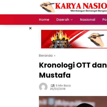
Langsung
ke
konten
Home
Daerah
Nasional
Pol
×
Beranda
Kronologi OTT dan
Mustafa
5 Min Baca
25/02/2018