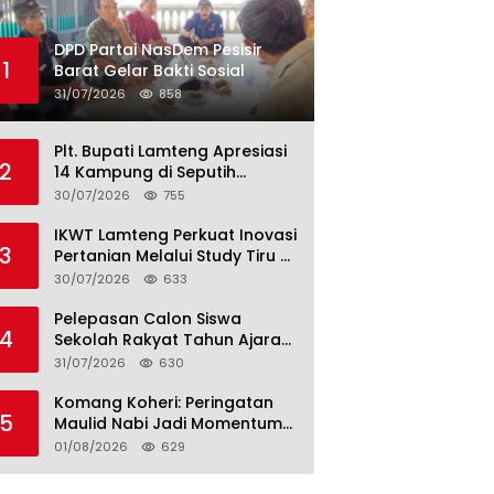
DPD Partai NasDem Pesisir
1
Barat Gelar Bakti Sosial
31/07/2026
858
Plt. Bupati Lamteng Apresiasi
2
14 Kampung di Seputih
Raman Lunas PBB 2026, Harus
30/07/2026
755
Jadi Contoh!
IKWT Lamteng Perkuat Inovasi
3
Pertanian Melalui Study Tiru di
P4S Jimmy Hantu Foundation
30/07/2026
633
Pelepasan Calon Siswa
4
Sekolah Rakyat Tahun Ajaran
2026–2027, Plt. Bupati
31/07/2026
630
Lamteng Tegaskan Komitmen
Hadirkan Pendidikan
Komang Koheri: Peringatan
5
Berkualitas
Maulid Nabi Jadi Momentum
Perkuat Ukhuwah Umat di
01/08/2026
629
Lampung Tengah