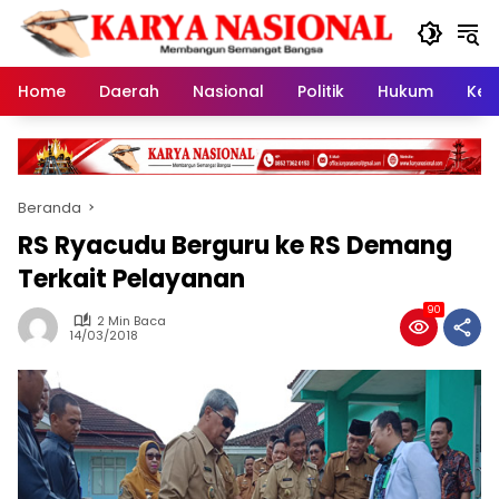
Langsung
ke
konten
Home
Daerah
Nasional
Politik
Hukum
Kes
Beranda
RS Ryacudu Berguru ke RS Demang
Terkait Pelayanan
90
2 Min Baca
14/03/2018