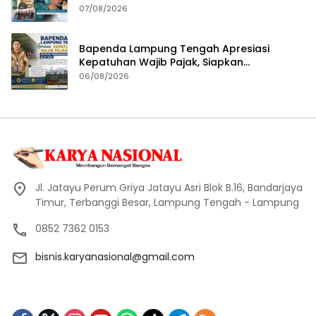
07/08/2026
Bapenda Lampung Tengah Apresiasi
Kepatuhan Wajib Pajak, Siapkan
Pengawasan Terpadu di PT GGP
06/08/2026
Jl. Jatayu Perum Griya Jatayu Asri Blok B.16, Bandarjaya
Timur, Terbanggi Besar, Lampung Tengah - Lampung
0852 7362 0153
bisnis.karyanasional@gmail.com