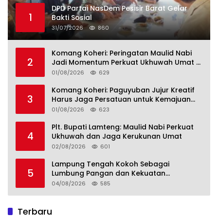
DPD Partai NasDem Pesisir Barat Gelar
1
Bakti Sosial
31/07/2026
860
Komang Koheri: Peringatan Maulid Nabi
2
Jadi Momentum Perkuat Ukhuwah Umat di
Lampung Tengah
01/08/2026
629
Komang Koheri: Paguyuban Jujur Kreatif
3
Harus Jaga Persatuan untuk Kemajuan
Lampung Tengah
01/08/2026
623
Plt. Bupati Lamteng: Maulid Nabi Perkuat
4
Ukhuwah dan Jaga Kerukunan Umat
02/08/2026
601
Lampung Tengah Kokoh Sebagai
5
Lumbung Pangan dan Kekuatan
Perkebunan Lampung, Komang Koheri:
04/08/2026
585
Kemandirian Pangan adalah Fondasi
Menuju Indonesia Emas 2045
Terbaru