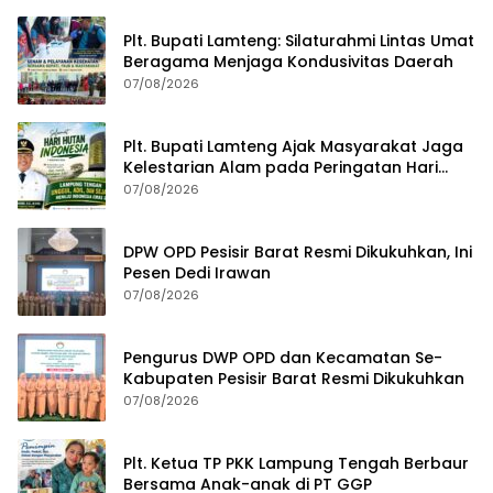
Plt. Bupati Lamteng: Silaturahmi Lintas Umat
Beragama Menjaga Kondusivitas Daerah
07/08/2026
Plt. Bupati Lamteng Ajak Masyarakat Jaga
Kelestarian Alam pada Peringatan Hari
Hutan Indonesia 2026
07/08/2026
DPW OPD Pesisir Barat Resmi Dikukuhkan, Ini
Pesen Dedi Irawan
07/08/2026
Pengurus DWP OPD dan Kecamatan Se-
Kabupaten Pesisir Barat Resmi Dikukuhkan
07/08/2026
Plt. Ketua TP PKK Lampung Tengah Berbaur
Bersama Anak-anak di PT GGP