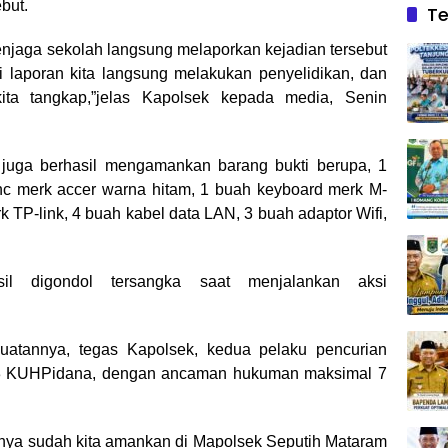
but.
Te
enjaga sekolah langsung melaporkan kejadian tersebut
 laporan kita langsung melakukan penyelidikan, dan
kita tangkap,”jelas Kapolsek kepada media, Senin
 juga berhasil mengamankan barang bukti berupa, 1
inc merk accer warna hitam, 1 buah keyboard merk M-
TP-link, 4 buah kabel data LAN, 3 buah adaptor Wifi,
sil digondol tersangka saat menjalankan aksi
atannya, tegas Kapolsek, kedua pelaku pencurian
363 KUHPidana, dengan ancaman hukuman maksimal 7
ti nya sudah kita amankan di Mapolsek Seputih Mataram