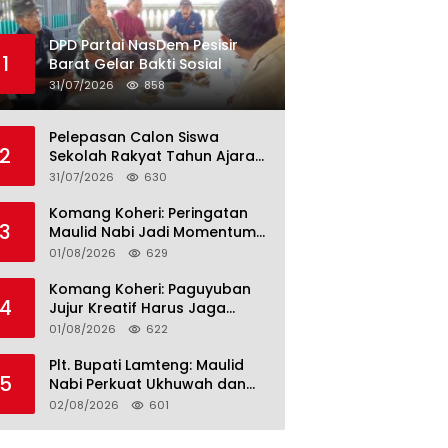
DPD Partai NasDem Pesisir
1
Barat Gelar Bakti Sosial
31/07/2026
858
Pelepasan Calon Siswa
2
Sekolah Rakyat Tahun Ajaran
2026–2027, Plt. Bupati
31/07/2026
630
Lamteng Tegaskan Komitmen
Hadirkan Pendidikan
Komang Koheri: Peringatan
3
Berkualitas
Maulid Nabi Jadi Momentum
Perkuat Ukhuwah Umat di
01/08/2026
629
Lampung Tengah
Komang Koheri: Paguyuban
4
Jujur Kreatif Harus Jaga
Persatuan untuk Kemajuan
01/08/2026
622
Lampung Tengah
Plt. Bupati Lamteng: Maulid
5
Nabi Perkuat Ukhuwah dan
Jaga Kerukunan Umat
02/08/2026
601