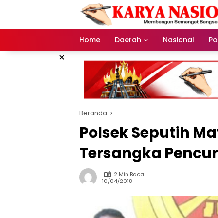
Langsung
ke
konten
Home
Daerah
Nasional
Pol
×
Beranda
Polsek Seputih 
Tersangka Pencur
2 Min Baca
10/04/2018