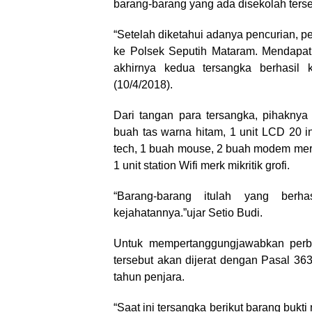
barang-barang yang ada disekolah terse
“Setelah diketahui adanya pencurian, p
ke Polsek Seputih Mataram. Mendapati
akhirnya kedua tersangka berhasil 
(10/4/2018).
Dari tangan para tersangka, pihaknya
buah tas warna hitam, 1 unit LCD 20 
tech, 1 buah mouse, 2 buah modem merk 
1 unit station Wifi merk mikritik grofi.
“Barang-barang itulah yang berha
kejahatannya.”ujar Setio Budi.
Untuk mempertanggungjawabkan perbu
tersebut akan dijerat dengan Pasal 
tahun penjara.
“Saat ini tersangka berikut barang buk