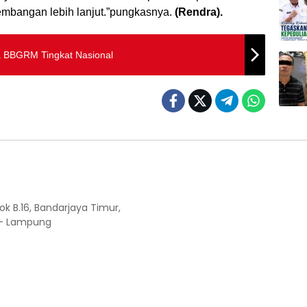
embangan lebih lanjut.”pungkasnya.
(Rendra).
a BBGRM Tingkat Nasional
ok B.16, Bandarjaya Timur,
 - Lampung