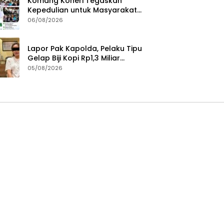
Komang Koheri Tegaskan
Kepedulian untuk Masyarakat
Lampung Tengah Lewat
06/08/2026
Penyaluran Bantuan Disabilitas
Lapor Pak Kapolda, Pelaku Tipu
Gelap Biji Kopi Rp1,3 Miliar
Dibebaskan: Sempat
05/08/2026
Ditangkap di Jawa Tengah dan
Ditahan di Polda Lampung