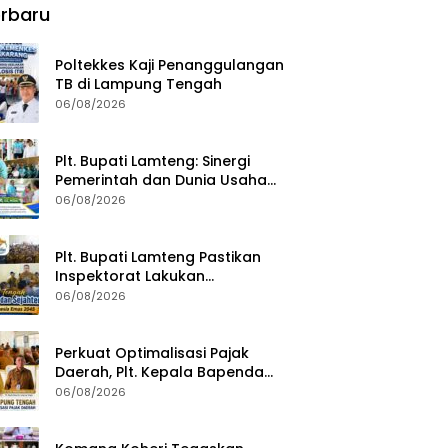
rbaru
Poltekkes Kaji Penanggulangan
TB di Lampung Tengah
06/08/2026
Plt. Bupati Lamteng: Sinergi
Pemerintah dan Dunia Usaha
Kunci Pembangunan
06/08/2026
Berkelanjutan
Plt. Bupati Lamteng Pastikan
Inspektorat Lakukan
Pemeriksaan Akhir Masa
06/08/2026
Jabatan 51 Kepala Kampung
Perkuat Optimalisasi Pajak
Daerah, Plt. Kepala Bapenda
Lampung Tengah Minta Seluruh
06/08/2026
Pengelola Tingkatkan Inovasi
dan Efektivitas Kinerja