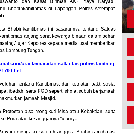
Nuswanto dan Kasat Binmas AKP Yaya Karyadi,
il Bhabinkamtibmas di Lapangan Polres setempat,
ib.
ota Bhabinkamtibmas ini sasarannya tentang Satgas
nkamtibmas anjang sana kewarga binaan dalam sehari
masing,” ujar Kapolres kepada media usai memberikan
mas Lampung Tengah.
ional.com/urai-kemacetan-satlantas-polres-lamteng-
2179.html
yuluhan tentang Kantibmas, dan kegiatan bakti sosial
pat ibadah, serta FGD seperti sholat subuh berjamaah
makmurkan jamaah Masjid.
Protestan bisa mengikuti Misa atau Kebaktian, serta
ke Pura atau kesanggarnya,”ujarnya.
ahyudi mengajak seluruh anggota Bhabinkamtibmas,