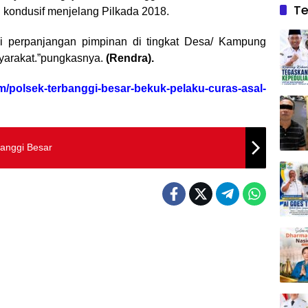
Te
kondusif menjelang Pilkada 2018.
i perpanjangan pimpinan di tingkat Desa/ Kampung
yarakat.”pungkasnya.
(Rendra).
om/polsek-terbanggi-besar-bekuk-pelaku-curas-asal-
banggi Besar