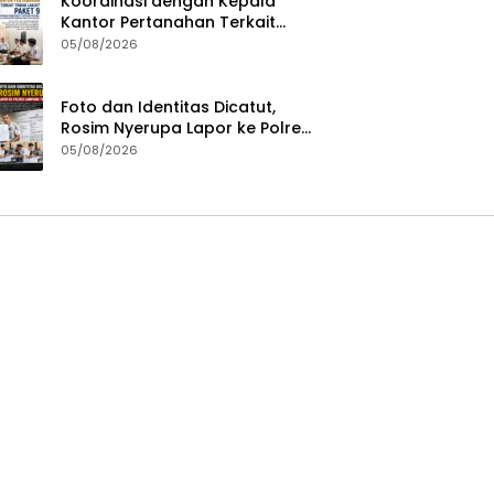
Koordinasi dengan Kepala
Kantor Pertanahan Terkait
Tindaklanjut Paket 9 Program
05/08/2026
Penguatan Ekonomi Daerah
Melalui Layanan Pertanahan
dan Tata Ruang
Foto dan Identitas Dicatut,
Rosim Nyerupa Lapor ke Polres
Lampung Tengah
05/08/2026