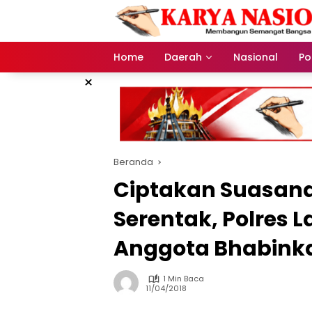
Langsung
ke
konten
Home
Daerah
Nasional
Pol
×
Beranda
Ciptakan Suasana
Serentak, Polres 
Anggota Bhabin
1 Min Baca
11/04/2018