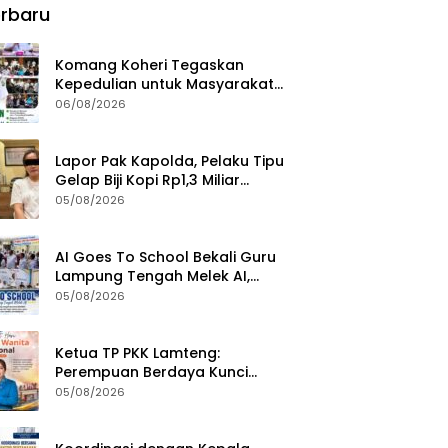
rbaru
Komang Koheri Tegaskan
Kepedulian untuk Masyarakat
Lampung Tengah Lewat
06/08/2026
Penyaluran Bantuan Disabilitas
Lapor Pak Kapolda, Pelaku Tipu
Gelap Biji Kopi Rp1,3 Miliar
Dibebaskan: Sempat
05/08/2026
Ditangkap di Jawa Tengah dan
Ditahan di Polda Lampung
AI Goes To School Bekali Guru
Lampung Tengah Melek AI,
Perkuat Transformasi
05/08/2026
Pendidikan Digital
Ketua TP PKK Lamteng:
Perempuan Berdaya Kunci
Kemajuan Bangsa
05/08/2026