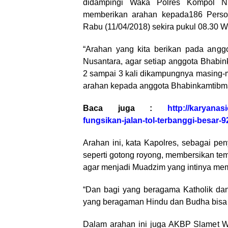
didampingi Waka Polres Kompol 
memberikan arahan kepada186 Person
Rabu (11/04/2018) sekira pukul 08.30 W
“Arahan yang kita berikan pada angg
Nusantara, agar setiap anggota Bhabi
2 sampai 3 kali dikampungnya masing-
arahan kepada anggota Bhabinkamtib
Baca juga :
http://karyanas
fungsikan-jalan-tol-terbanggi-besar-9
Arahan ini, kata Kapolres, sebagai pen
seperti gotong royong, membersikan tem
agar menjadi Muadzim yang intinya me
“Dan bagi yang beragama Katholik dan 
yang beragaman Hindu dan Budha bisa 
Dalam arahan ini juga AKBP Slamet W