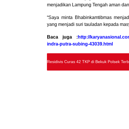
menjadikan Lampung Tengah aman dan 
“Saya minta Bhabinkamtibmas menjad
yang menjadi suri tauladan kepada mas
Baca juga :
http://karyanasional.c
indra-putra-subing-43039.html
Residivis Curas 42 TKP di Bekuk Polsek Ter