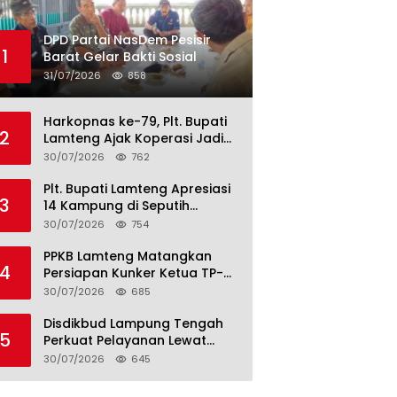
DPD Partai NasDem Pesisir
1
Barat Gelar Bakti Sosial
31/07/2026
858
Harkopnas ke-79, Plt. Bupati
2
Lamteng Ajak Koperasi Jadi
Motor Penggerak Ekonomi
30/07/2026
762
Plt. Bupati Lamteng Apresiasi
3
14 Kampung di Seputih
Raman Lunas PBB 2026, Harus
30/07/2026
754
Jadi Contoh!
PPKB Lamteng Matangkan
4
Persiapan Kunker Ketua TP-
PKK Provinsi, Launching
30/07/2026
685
Sekolah Lansia di 14 Kampung
Jadi Fokus
Disdikbud Lampung Tengah
5
Perkuat Pelayanan Lewat
S.M.I.L.E
30/07/2026
645