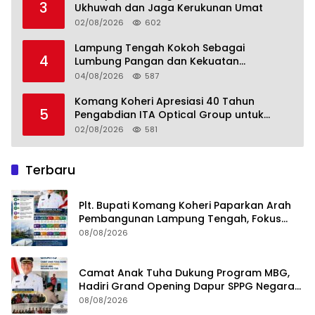
3
Ukhuwah dan Jaga Kerukunan Umat
02/08/2026
602
Lampung Tengah Kokoh Sebagai
4
Lumbung Pangan dan Kekuatan
Perkebunan Lampung, Komang Koheri:
04/08/2026
587
Kemandirian Pangan adalah Fondasi
Menuju Indonesia Emas 2045
Komang Koheri Apresiasi 40 Tahun
5
Pengabdian ITA Optical Group untuk
Kesehatan Mata Masyarakat Lamteng
02/08/2026
581
Terbaru
Plt. Bupati Komang Koheri Paparkan Arah
Pembangunan Lampung Tengah, Fokus
pada SDM, Ekonomi, Infrastruktur dan
08/08/2026
Kesejahteraan
Camat Anak Tuha Dukung Program MBG,
Hadiri Grand Opening Dapur SPPG Negara
Aji Tua Lampung Tengah
08/08/2026