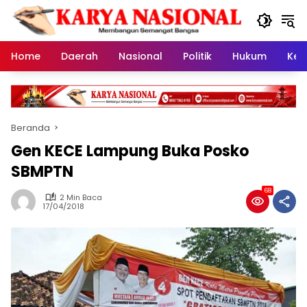
Langsung
ke
konten
Home
Daerah
Nasional
Politik
Hukum
Kes
Beranda
Gen KECE Lampung Buka Posko
SBMPTN
68
2 Min Baca
17/04/2018