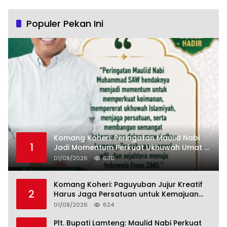
Populer Pekan Ini
Komang Koheri: Peringatan Maulid Nabi
1
Jadi Momentum Perkuat Ukhuwah Umat di
Lampung Tengah
01/08/2026
630
Komang Koheri: Paguyuban Jujur Kreatif
2
Harus Jaga Persatuan untuk Kemajuan
Lampung Tengah
01/08/2026
624
Plt. Bupati Lamteng: Maulid Nabi Perkuat