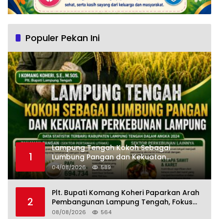
Populer Pekan Ini
Lampung Tengah Kokoh Sebagai
1
Lumbung Pangan dan Kekuatan
Perkebunan Lampung, Komang Koheri:
04/08/2026
589
Kemandirian Pangan adalah Fondasi
Menuju Indonesia Emas 2045
Plt. Bupati Komang Koheri Paparkan Arah
2
Pembangunan Lampung Tengah, Fokus
pada SDM, Ekonomi, Infrastruktur dan
08/08/2026
564