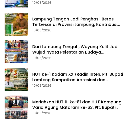
Berbasis Inovasi
10/08/2026
Lampung Tengah Jadi Penghasil Beras
Terbesar di Provinsi Lampung, Kontribusi
Nyata untuk Swasembada Pangan
10/08/2026
Nasional
Dari Lampung Tengah, Wayang Kulit Jadi
Wujud Nyata Pelestarian Budaya
Nusantara
10/08/2026
HUT Ke-1 Kodam XXI/Radin Inten, Plt. Bupati
Lamteng Sampaikan Apresiasi dan
Harapan untuk TNI
10/08/2026
Meriahkan HUT RI ke-81 dan HUT Kampung
Varia Agung Mataram ke-63, Plt. Bupati
Lampung Tengah Hadiri Pagelaran Wayang
10/08/2026
Kulit