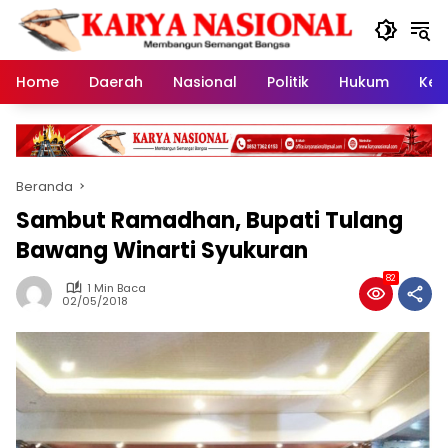
Langsung
ke
konten
Home
Daerah
Nasional
Politik
Hukum
Kes
Beranda
Sambut Ramadhan, Bupati Tulang
Bawang Winarti Syukuran
82
1 Min Baca
02/05/2018