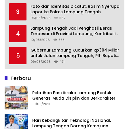
Kesejahteraan
Foto dan Identitas Dicatut, Rosim Nyerupa
3
Lapor ke Polres Lampung Tengah
05/08/2026
562
Lampung Tengah Jadi Penghasil Beras
4
Terbesar di Provinsi Lampung, Kontribusi
Nyata untuk Swasembada Pangan
10/08/2026
553
Nasional
Gubernur Lampung Kucurkan Rp304 Miliar
5
untuk Jalan Lampung Tengah, Plt. Bupati
Komang Koheri Apresiasi
09/08/2026
491
Terbaru
Pelatihan Paskibraka Lamteng Bentuk
Generasi Muda Disiplin dan Berkarakter
10/08/2026
Hari Kebangkitan Teknologi Nasional,
Lampung Tengah Dorong Kemajuan