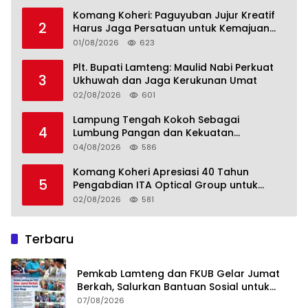
Komang Koheri: Paguyuban Jujur Kreatif
2
Harus Jaga Persatuan untuk Kemajuan
Lampung Tengah
01/08/2026
623
Plt. Bupati Lamteng: Maulid Nabi Perkuat
3
Ukhuwah dan Jaga Kerukunan Umat
02/08/2026
601
Lampung Tengah Kokoh Sebagai
4
Lumbung Pangan dan Kekuatan
Perkebunan Lampung, Komang Koheri:
04/08/2026
586
Kemandirian Pangan adalah Fondasi
Menuju Indonesia Emas 2045
Komang Koheri Apresiasi 40 Tahun
5
Pengabdian ITA Optical Group untuk
Kesehatan Mata Masyarakat Lamteng
02/08/2026
581
Terbaru
Pemkab Lamteng dan FKUB Gelar Jumat
Berkah, Salurkan Bantuan Sosial untuk
Warga
07/08/2026