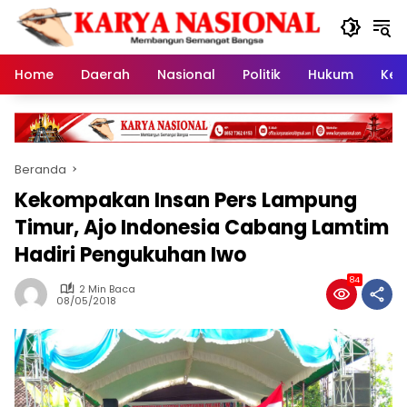
Langsung
ke
konten
Home
Daerah
Nasional
Politik
Hukum
Kes
Beranda
Kekompakan Insan Pers Lampung
Timur, Ajo Indonesia Cabang Lamtim
Hadiri Pengukuhan Iwo
84
2 Min Baca
08/05/2018