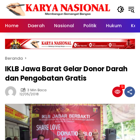
Langsung
ke
konten
Home
Daerah
Nasional
Politik
Hukum
Kes
Beranda
IKLB Jawa Barat Gelar Donor Darah
dan Pengobatan Gratis
72
3 Min Baca
12/05/2018