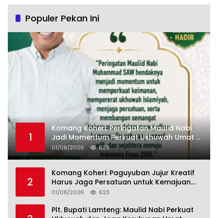
Populer Pekan Ini
Komang Koheri: Peringatan Maulid Nabi
1
Jadi Momentum Perkuat Ukhuwah Umat di
Lampung Tengah
01/08/2026
629
Komang Koheri: Paguyuban Jujur Kreatif
2
Harus Jaga Persatuan untuk Kemajuan
Lampung Tengah
01/08/2026
623
Plt. Bupati Lamteng: Maulid Nabi Perkuat