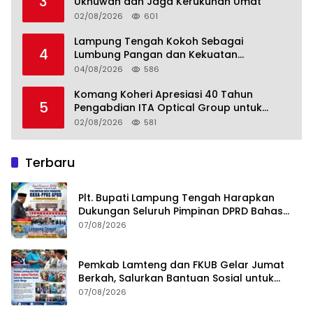
3
Ukhuwah dan Jaga Kerukunan Umat
02/08/2026
601
Lampung Tengah Kokoh Sebagai
4
Lumbung Pangan dan Kekuatan
Perkebunan Lampung, Komang Koheri:
04/08/2026
586
Kemandirian Pangan adalah Fondasi
Menuju Indonesia Emas 2045
Komang Koheri Apresiasi 40 Tahun
5
Pengabdian ITA Optical Group untuk
Kesehatan Mata Masyarakat Lamteng
02/08/2026
581
Terbaru
Plt. Bupati Lampung Tengah Harapkan
Dukungan Seluruh Pimpinan DPRD Bahas
RKUA-PPAS APBD Tahun 2027
07/08/2026
Pemkab Lamteng dan FKUB Gelar Jumat
Berkah, Salurkan Bantuan Sosial untuk
Warga
07/08/2026