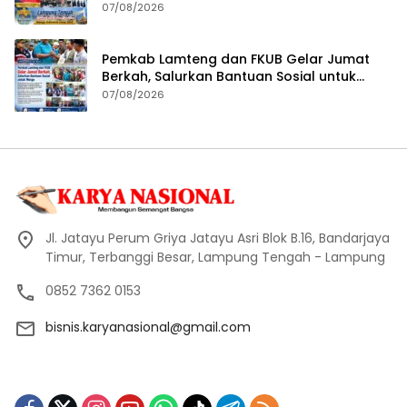
RKUA-PPAS APBD Tahun 2027
07/08/2026
Pemkab Lamteng dan FKUB Gelar Jumat
Berkah, Salurkan Bantuan Sosial untuk
Warga
07/08/2026
Jl. Jatayu Perum Griya Jatayu Asri Blok B.16, Bandarjaya
Timur, Terbanggi Besar, Lampung Tengah - Lampung
0852 7362 0153
bisnis.karyanasional@gmail.com