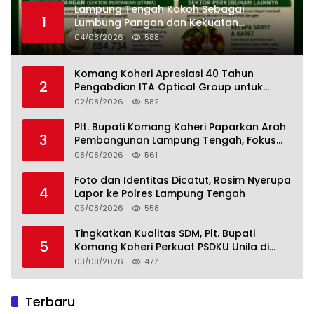
Lampung Tengah Kokoh Sebagai
1
Lumbung Pangan dan Kekuatan
Perkebunan Lampung, Komang Koheri:
04/08/2026
588
Kemandirian Pangan adalah Fondasi
Menuju Indonesia Emas 2045
Komang Koheri Apresiasi 40 Tahun
2
Pengabdian ITA Optical Group untuk
Kesehatan Mata Masyarakat Lamteng
02/08/2026
582
Plt. Bupati Komang Koheri Paparkan Arah
3
Pembangunan Lampung Tengah, Fokus
pada SDM, Ekonomi, Infrastruktur dan
08/08/2026
561
Kesejahteraan
Foto dan Identitas Dicatut, Rosim Nyerupa
4
Lapor ke Polres Lampung Tengah
05/08/2026
558
Tingkatkan Kualitas SDM, Plt. Bupati
5
Komang Koheri Perkuat PSDKU Unila di
Lampung Tengah
03/08/2026
477
Terbaru