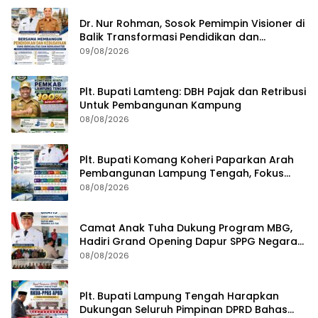
Dr. Nur Rohman, Sosok Pemimpin Visioner di
Balik Transformasi Pendidikan dan
Kebudayaan Lampung Tengah
09/08/2026
Plt. Bupati Lamteng: DBH Pajak dan Retribusi
Untuk Pembangunan Kampung
08/08/2026
Plt. Bupati Komang Koheri Paparkan Arah
Pembangunan Lampung Tengah, Fokus
pada SDM, Ekonomi, Infrastruktur dan
08/08/2026
Kesejahteraan
Camat Anak Tuha Dukung Program MBG,
Hadiri Grand Opening Dapur SPPG Negara
Aji Tua Lampung Tengah
08/08/2026
Plt. Bupati Lampung Tengah Harapkan
Dukungan Seluruh Pimpinan DPRD Bahas