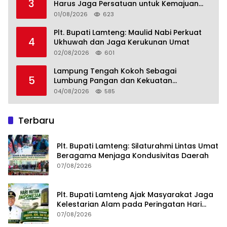
3
Harus Jaga Persatuan untuk Kemajuan
Lampung Tengah
01/08/2026
623
Plt. Bupati Lamteng: Maulid Nabi Perkuat
4
Ukhuwah dan Jaga Kerukunan Umat
02/08/2026
601
Lampung Tengah Kokoh Sebagai
5
Lumbung Pangan dan Kekuatan
Perkebunan Lampung, Komang Koheri:
04/08/2026
585
Kemandirian Pangan adalah Fondasi
Menuju Indonesia Emas 2045
Terbaru
Plt. Bupati Lamteng: Silaturahmi Lintas Umat
Beragama Menjaga Kondusivitas Daerah
07/08/2026
Plt. Bupati Lamteng Ajak Masyarakat Jaga
Kelestarian Alam pada Peringatan Hari
Hutan Indonesia 2026
07/08/2026