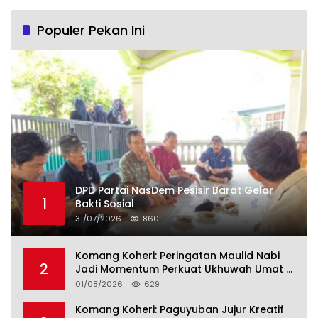
Populer Pekan Ini
DPD Partai NasDem Pesisir Barat Gelar
1
Bakti Sosial
31/07/2026
860
Komang Koheri: Peringatan Maulid Nabi
2
Jadi Momentum Perkuat Ukhuwah Umat di
Lampung Tengah
01/08/2026
629
Komang Koheri: Paguyuban Jujur Kreatif