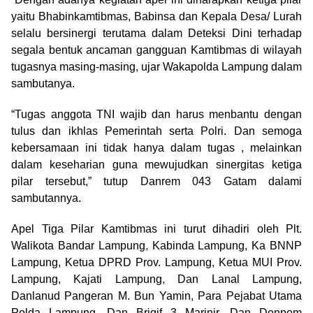
yaitu Bhabinkamtibmas, Babinsa dan Kepala Desa/ Lurah
selalu bersinergi terutama dalam Deteksi Dini terhadap
segala bentuk ancaman gangguan Kamtibmas di wilayah
tugasnya masing-masing, ujar Wakapolda Lampung dalam
sambutanya.
“Tugas anggota TNI wajib dan harus menbantu dengan
tulus dan ikhlas Pemerintah serta Polri. Dan semoga
kebersamaan ini tidak hanya dalam tugas , melainkan
dalam keseharian guna mewujudkan sinergitas ketiga
pilar tersebut,” tutup Danrem 043 Gatam dalami
sambutannya.
Apel Tiga Pilar Kamtibmas ini turut dihadiri oleh Plt.
Walikota Bandar Lampung, Kabinda Lampung, Ka BNNP
Lampung, Ketua DPRD Prov. Lampung, Ketua MUI Prov.
Lampung, Kajati Lampung, Dan Lanal Lampung,
Danlanud Pangeran M. Bun Yamin, Para Pejabat Utama
Polda Lampung, Dan Brigif 3 Marinir, Dan Denpom