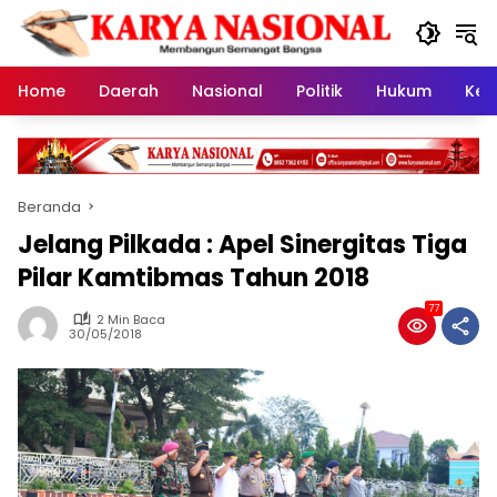
Langsung
ke
konten
Home
Daerah
Nasional
Politik
Hukum
Kes
Beranda
Jelang Pilkada : Apel Sinergitas Tiga
Pilar Kamtibmas Tahun 2018
77
2 Min Baca
30/05/2018