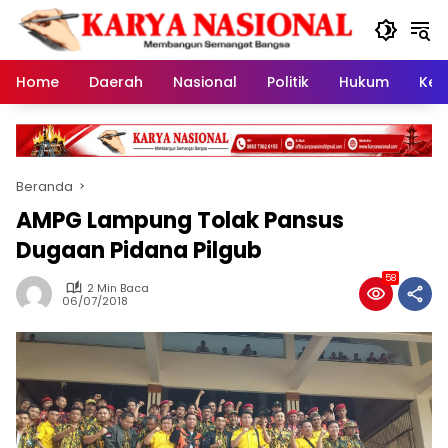
Langsung
ke
konten
Home
Daerah
Nasional
Politik
Hukum
Kes
Beranda
AMPG Lampung Tolak Pansus
Dugaan Pidana Pilgub
58
2 Min Baca
06/07/2018