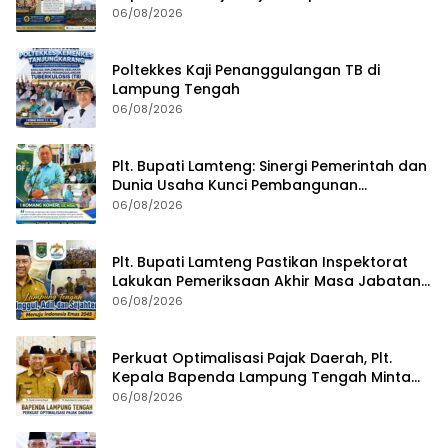
Pengawasan Terpadu di PT GGP
06/08/2026
Poltekkes Kaji Penanggulangan TB di
Lampung Tengah
06/08/2026
Plt. Bupati Lamteng: Sinergi Pemerintah dan
Dunia Usaha Kunci Pembangunan
Berkelanjutan
06/08/2026
Plt. Bupati Lamteng Pastikan Inspektorat
Lakukan Pemeriksaan Akhir Masa Jabatan
51 Kepala Kampung
06/08/2026
Perkuat Optimalisasi Pajak Daerah, Plt.
Kepala Bapenda Lampung Tengah Minta
Seluruh Pengelola Tingkatkan Inovasi dan
06/08/2026
Efektivitas Kinerja