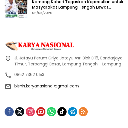
Komang Koheri Tegaskan Kepedulian untuk
Masyarakat Lampung Tengah Lewat
Penyaluran Bantuan Disabilitas
06/08/2026
Jl. Jatayu Perum Griya Jatayu Asri Blok B.16, Bandarjaya
Timur, Terbanggi Besar, Lampung Tengah - Lampung
0852 7362 0153
bisnis.karyanasional@gmail.com