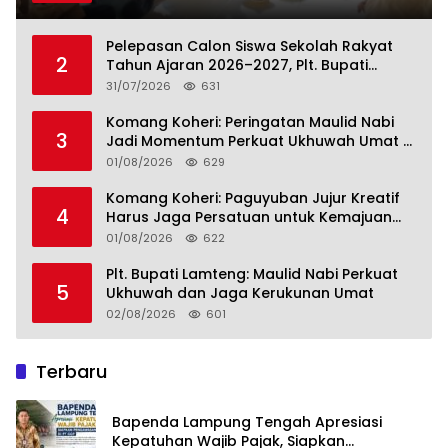
Pelepasan Calon Siswa Sekolah Rakyat
2
Tahun Ajaran 2026–2027, Plt. Bupati
Lamteng Tegaskan Komitmen Hadirkan
31/07/2026
631
Pendidikan Berkualitas
Komang Koheri: Peringatan Maulid Nabi
3
Jadi Momentum Perkuat Ukhuwah Umat di
Lampung Tengah
01/08/2026
629
Komang Koheri: Paguyuban Jujur Kreatif
4
Harus Jaga Persatuan untuk Kemajuan
Lampung Tengah
01/08/2026
622
Plt. Bupati Lamteng: Maulid Nabi Perkuat
5
Ukhuwah dan Jaga Kerukunan Umat
02/08/2026
601
Terbaru
Bapenda Lampung Tengah Apresiasi
Kepatuhan Wajib Pajak, Siapkan