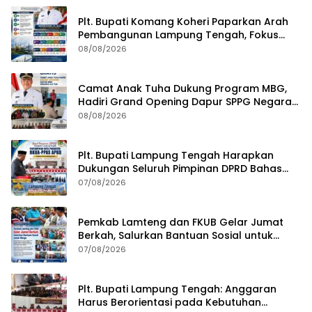
Plt. Bupati Komang Koheri Paparkan Arah
Pembangunan Lampung Tengah, Fokus
pada SDM, Ekonomi, Infrastruktur dan
08/08/2026
Kesejahteraan
Camat Anak Tuha Dukung Program MBG,
Hadiri Grand Opening Dapur SPPG Negara
Aji Tua Lampung Tengah
08/08/2026
Plt. Bupati Lampung Tengah Harapkan
Dukungan Seluruh Pimpinan DPRD Bahas
RKUA-PPAS APBD Tahun 2027
07/08/2026
Pemkab Lamteng dan FKUB Gelar Jumat
Berkah, Salurkan Bantuan Sosial untuk
Warga
07/08/2026
Plt. Bupati Lampung Tengah: Anggaran
Harus Berorientasi pada Kebutuhan