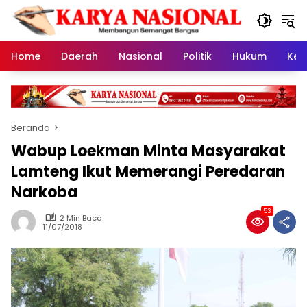
Langsung
ke
konten
Home
Daerah
Nasional
Politik
Hukum
Kes
Beranda
Wabup Loekman Minta Masyarakat
Lamteng Ikut Memerangi Peredaran
Narkoba
53
2 Min Baca
11/07/2018