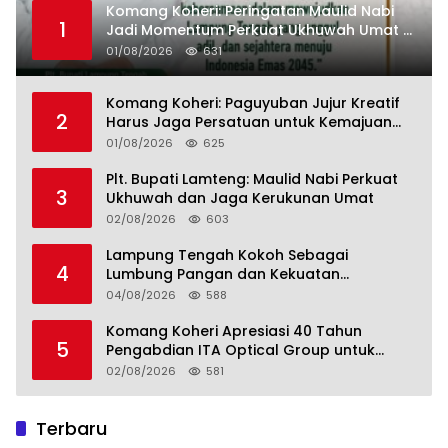
Komang Koheri: Peringatan Maulid Nabi
1
Jadi Momentum Perkuat Ukhuwah Umat di
Lampung Tengah
01/08/2026
631
Komang Koheri: Paguyuban Jujur Kreatif
2
Harus Jaga Persatuan untuk Kemajuan
Lampung Tengah
01/08/2026
625
Plt. Bupati Lamteng: Maulid Nabi Perkuat
3
Ukhuwah dan Jaga Kerukunan Umat
02/08/2026
603
Lampung Tengah Kokoh Sebagai
4
Lumbung Pangan dan Kekuatan
Perkebunan Lampung, Komang Koheri:
04/08/2026
588
Kemandirian Pangan adalah Fondasi
Menuju Indonesia Emas 2045
Komang Koheri Apresiasi 40 Tahun
5
Pengabdian ITA Optical Group untuk
Kesehatan Mata Masyarakat Lamteng
02/08/2026
581
Terbaru