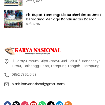
Masyarakat
07/08/2026
Plt. Bupati Lamteng: Silaturahmi Lintas Umat
Beragama Menjaga Kondusivitas Daerah
07/08/2026
Jl. Jatayu Perum Griya Jatayu Asri Blok B.16, Bandarjaya
Timur, Terbanggi Besar, Lampung Tengah - Lampung
0852 7362 0153
bisnis.karyanasional@gmail.com