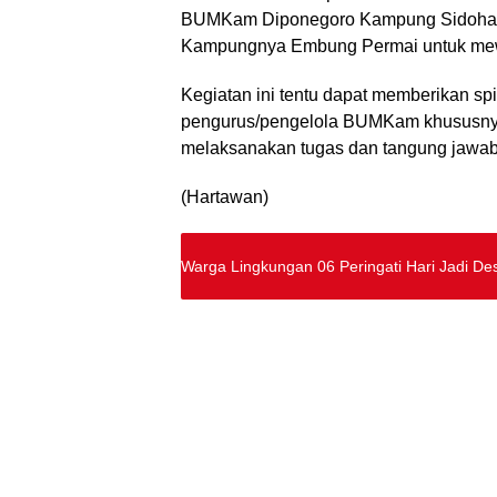
BUMKam Diponegoro Kampung Sidohar
Kampungnya Embung Permai untuk mewaki
Kegiatan ini tentu dapat memberikan spi
pengurus/pengelola BUMKam khususny
melaksanakan tugas dan tangung jawa
(Hartawan)
Warga Lingkungan 06 Peringati Hari Jadi De