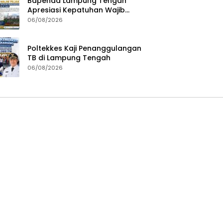
Bapenda Lampung Tengah
Apresiasi Kepatuhan Wajib
Pajak, Siapkan Pengawasan
06/08/2026
Terpadu di PT GGP
Poltekkes Kaji Penanggulangan
TB di Lampung Tengah
06/08/2026