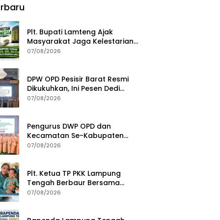
rbaru
Fondasi Menuju Indonesia
Emas 2045
Plt. Bupati Lamteng Ajak
Masyarakat Jaga Kelestarian
Alam pada Peringatan Hari
07/08/2026
Hutan Indonesia 2026
DPW OPD Pesisir Barat Resmi
Dikukuhkan, Ini Pesen Dedi
Irawan
07/08/2026
Pengurus DWP OPD dan
Kecamatan Se-Kabupaten
Pesisir Barat Resmi Dikukuhkan
07/08/2026
Plt. Ketua TP PKK Lampung
Tengah Berbaur Bersama
Anak-anak di PT GGP
07/08/2026