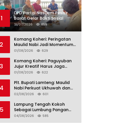
DPD Partai NasDem Pesisir
1
Barat Gelar Bakti Sosial
31/07/2026
859
Komang Koheri: Peringatan
2
Maulid Nabi Jadi Momentum
Perkuat Ukhuwah Umat di
01/08/2026
629
Lampung Tengah
Komang Koheri: Paguyuban
3
Jujur Kreatif Harus Jaga
Persatuan untuk Kemajuan
01/08/2026
622
Lampung Tengah
Plt. Bupati Lamteng: Maulid
4
Nabi Perkuat Ukhuwah dan
Jaga Kerukunan Umat
02/08/2026
601
Lampung Tengah Kokoh
5
Sebagai Lumbung Pangan
dan Kekuatan Perkebunan
04/08/2026
585
Lampung, Komang Koheri:
Kemandirian Pangan adalah