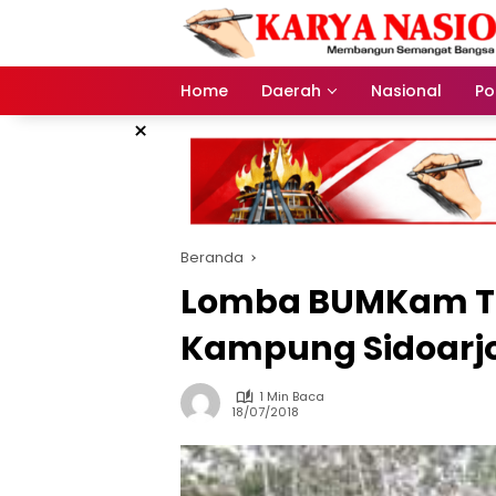
Langsung
ke
konten
Home
Daerah
Nasional
Pol
×
Beranda
Lomba BUMKam Ting
Kampung Sidoarj
1 Min Baca
18/07/2018