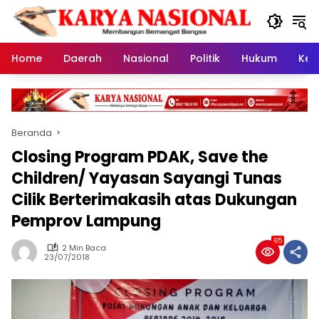
Langsung
ke
konten
Home
Daerah
Nasional
Politik
Hukum
Kes
Beranda
Closing Program PDAK, Save the
Children/ Yayasan Sayangi Tunas
Cilik Berterimakasih atas Dukungan
Pemprov Lampung
65
2 Min Baca
23/07/2018