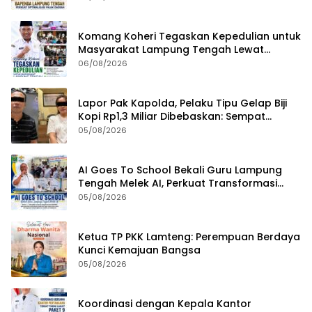
Efektivitas Kinerja
Komang Koheri Tegaskan Kepedulian untuk
Masyarakat Lampung Tengah Lewat
Penyaluran Bantuan Disabilitas
06/08/2026
Lapor Pak Kapolda, Pelaku Tipu Gelap Biji
Kopi Rp1,3 Miliar Dibebaskan: Sempat
Ditangkap di Jawa Tengah dan Ditahan di
05/08/2026
Polda Lampung
AI Goes To School Bekali Guru Lampung
Tengah Melek AI, Perkuat Transformasi
Pendidikan Digital
05/08/2026
Ketua TP PKK Lamteng: Perempuan Berdaya
Kunci Kemajuan Bangsa
05/08/2026
Koordinasi dengan Kepala Kantor