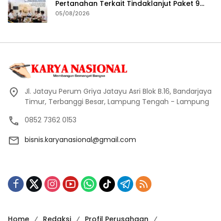
Pertanahan Terkait Tindaklanjut Paket 9
Program Penguatan Ekonomi Daerah
05/08/2026
Melalui Layanan Pertanahan dan Tata
Ruang
Jl. Jatayu Perum Griya Jatayu Asri Blok B.16, Bandarjaya
Timur, Terbanggi Besar, Lampung Tengah - Lampung
0852 7362 0153
bisnis.karyanasional@gmail.com
Home
Redaksi
Profil Perusahaan