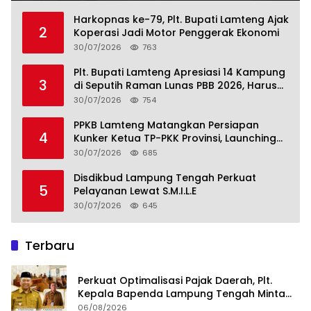
Harkopnas ke-79, Plt. Bupati Lamteng Ajak
2
Koperasi Jadi Motor Penggerak Ekonomi
30/07/2026
763
Plt. Bupati Lamteng Apresiasi 14 Kampung
3
di Seputih Raman Lunas PBB 2026, Harus
Jadi Contoh!
30/07/2026
754
PPKB Lamteng Matangkan Persiapan
4
Kunker Ketua TP-PKK Provinsi, Launching
Sekolah Lansia di 14 Kampung Jadi Fokus
30/07/2026
685
Disdikbud Lampung Tengah Perkuat
5
Pelayanan Lewat S.M.I.L.E
30/07/2026
645
Terbaru
Perkuat Optimalisasi Pajak Daerah, Plt.
Kepala Bapenda Lampung Tengah Minta
Seluruh Pengelola Tingkatkan Inovasi dan
06/08/2026