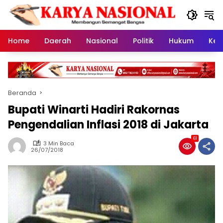
Langsung
ke
konten
Home
Daerah
Nasional
Politik
Hukum
Kes
Beranda
Bupati Winarti Hadiri Rakornas
Pengendalian Inflasi 2018 di Jakarta
61
3 Min Baca
26/07/2018