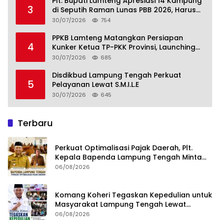
Plt. Bupati Lamteng Apresiasi 14 Kampung
3
di Seputih Raman Lunas PBB 2026, Harus
Jadi Contoh!
30/07/2026
754
PPKB Lamteng Matangkan Persiapan
4
Kunker Ketua TP-PKK Provinsi, Launching
Sekolah Lansia di 14 Kampung Jadi Fokus
30/07/2026
685
Disdikbud Lampung Tengah Perkuat
5
Pelayanan Lewat S.M.I.L.E
30/07/2026
645
Terbaru
Perkuat Optimalisasi Pajak Daerah, Plt.
Kepala Bapenda Lampung Tengah Minta
Seluruh Pengelola Tingkatkan Inovasi dan
06/08/2026
Efektivitas Kinerja
Komang Koheri Tegaskan Kepedulian untuk
Masyarakat Lampung Tengah Lewat
Penyaluran Bantuan Disabilitas
06/08/2026