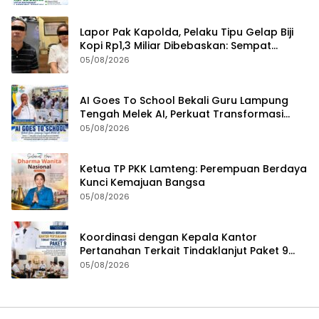
Lapor Pak Kapolda, Pelaku Tipu Gelap Biji
Kopi Rp1,3 Miliar Dibebaskan: Sempat
Ditangkap di Jawa Tengah dan Ditahan di
05/08/2026
Polda Lampung
AI Goes To School Bekali Guru Lampung
Tengah Melek AI, Perkuat Transformasi
Pendidikan Digital
05/08/2026
Ketua TP PKK Lamteng: Perempuan Berdaya
Kunci Kemajuan Bangsa
05/08/2026
Koordinasi dengan Kepala Kantor
Pertanahan Terkait Tindaklanjut Paket 9
Program Penguatan Ekonomi Daerah
05/08/2026
Melalui Layanan Pertanahan dan Tata
Ruang