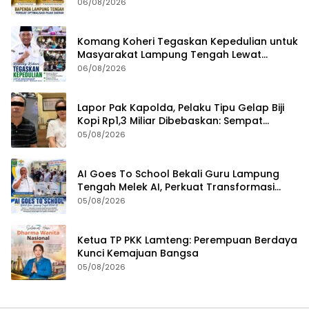
Seluruh Pengelola Tingkatkan Inovasi dan
06/08/2026
Efektivitas Kinerja
Komang Koheri Tegaskan Kepedulian untuk
Masyarakat Lampung Tengah Lewat
Penyaluran Bantuan Disabilitas
06/08/2026
Lapor Pak Kapolda, Pelaku Tipu Gelap Biji
Kopi Rp1,3 Miliar Dibebaskan: Sempat
Ditangkap di Jawa Tengah dan Ditahan di
05/08/2026
Polda Lampung
AI Goes To School Bekali Guru Lampung
Tengah Melek AI, Perkuat Transformasi
Pendidikan Digital
05/08/2026
Ketua TP PKK Lamteng: Perempuan Berdaya
Kunci Kemajuan Bangsa
05/08/2026