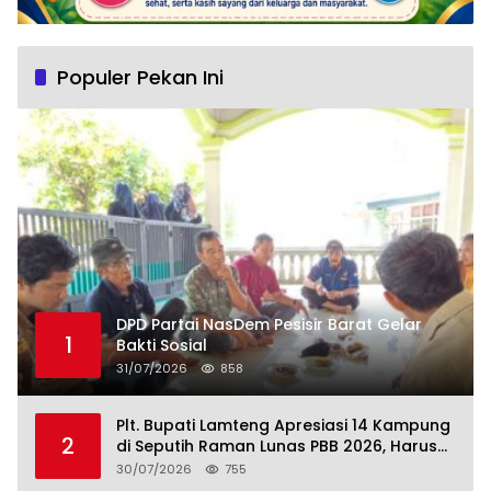
Populer Pekan Ini
DPD Partai NasDem Pesisir Barat Gelar
1
Bakti Sosial
31/07/2026
858
Plt. Bupati Lamteng Apresiasi 14 Kampung
2
di Seputih Raman Lunas PBB 2026, Harus
Jadi Contoh!
30/07/2026
755