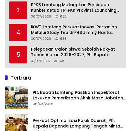
PPKB Lamteng Matangkan Persiapan
3
Kunker Ketua TP-PKK Provinsi, Launching
Sekolah Lansia di 14 Kampung Jadi Fokus
30/07/2026
685
IKWT Lamteng Perkuat Inovasi Pertanian
4
Melalui Study Tiru di P4S Jimmy Hantu
Foundation
30/07/2026
633
Pelepasan Calon Siswa Sekolah Rakyat
5
Tahun Ajaran 2026–2027, Plt. Bupati
Lamteng Tegaskan Komitmen Hadirkan
31/07/2026
630
Pendidikan Berkualitas
Terbaru
Plt. Bupati Lamteng Pastikan Inspektorat
Lakukan Pemeriksaan Akhir Masa Jabatan
51 Kepala Kampung
06/08/2026
Perkuat Optimalisasi Pajak Daerah, Plt.
Kepala Bapenda Lampung Tengah Minta