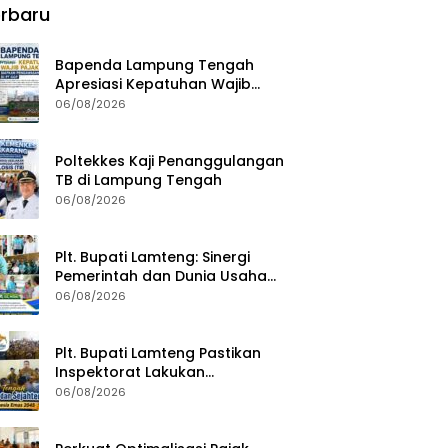
rbaru
Bapenda Lampung Tengah
Apresiasi Kepatuhan Wajib
Pajak, Siapkan Pengawasan
06/08/2026
Terpadu di PT GGP
Poltekkes Kaji Penanggulangan
TB di Lampung Tengah
06/08/2026
Plt. Bupati Lamteng: Sinergi
Pemerintah dan Dunia Usaha
Kunci Pembangunan
06/08/2026
Berkelanjutan
Plt. Bupati Lamteng Pastikan
Inspektorat Lakukan
Pemeriksaan Akhir Masa
06/08/2026
Jabatan 51 Kepala Kampung