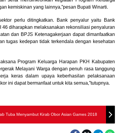
n kemiskinan yang lainnya,”pesan Bupati Winarti.
sektor perlu ditingkatkan. Bank penyalur yaitu Bank
I 46 diharapkan melaksanakan rekonsiliasi penyaluran
hatan dan BPJS Ketenagakerjaan dapat dimanfaatkan
n tugas kedepan tidak terkendala dengan kesehatan
elaksana Program Keluarga Harapan PKH Kabupaten
ergerak Melayani Warga dengan penuh rasa tanggung
ekerja keras dalam upaya keberhasilan pelaksanaan
r ini dapat bermanfaat untuk kita semua,”tutupnya.
ab Tuba Menyambut Kirab Obor Asian Games 2018