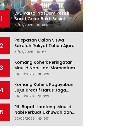
DPD Partai NasDem Pesisir
1
Barat Gelar Bakti Sosial
31/07/2026
859
Pelepasan Calon Siswa
2
Sekolah Rakyat Tahun Ajaran
2026–2027, Plt. Bupati
31/07/2026
631
Lamteng Tegaskan Komitmen
Hadirkan Pendidikan
Komang Koheri: Peringatan
3
Berkualitas
Maulid Nabi Jadi Momentum
Perkuat Ukhuwah Umat di
01/08/2026
629
Lampung Tengah
Komang Koheri: Paguyuban
4
Jujur Kreatif Harus Jaga
Persatuan untuk Kemajuan
01/08/2026
622
Lampung Tengah
Plt. Bupati Lamteng: Maulid
5
Nabi Perkuat Ukhuwah dan
Jaga Kerukunan Umat
02/08/2026
601