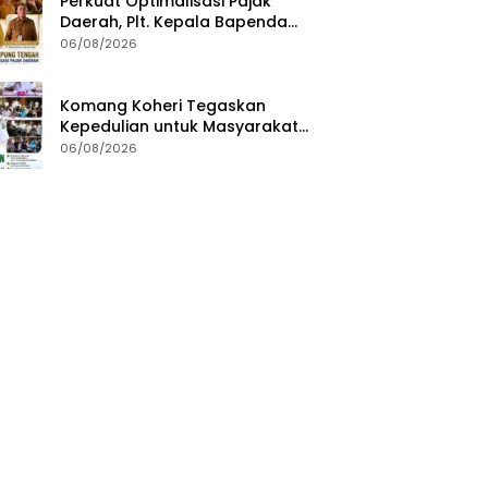
Perkuat Optimalisasi Pajak
Daerah, Plt. Kepala Bapenda
Lampung Tengah Minta Seluruh
06/08/2026
Pengelola Tingkatkan Inovasi
dan Efektivitas Kinerja
Komang Koheri Tegaskan
Kepedulian untuk Masyarakat
Lampung Tengah Lewat
06/08/2026
Penyaluran Bantuan Disabilitas