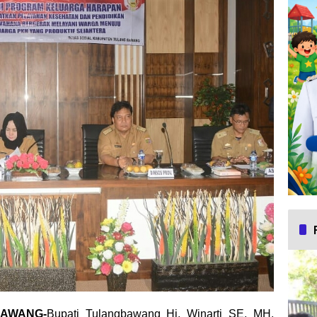
BAWANG-
Bupati Tulangbawang Hj. Winarti SE, MH,