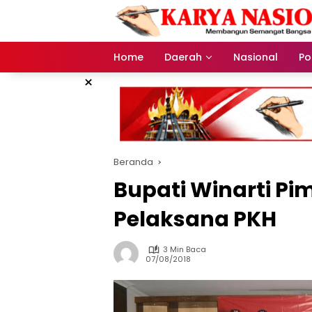
Langsung
ke
konten
Home
Daerah
Nasional
Pol
×
Beranda
Bupati Winarti Pi
Pelaksana PKH
3 Min Baca
07/08/2018