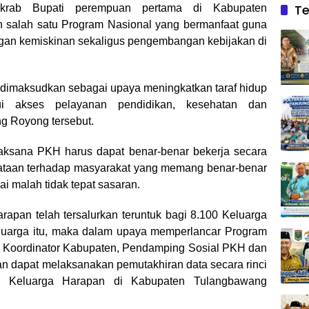
Te
akrab Bupati perempuan pertama di Kabupaten
salah satu Program Nasional yang bermanfaat guna
gan kemiskinan sekaligus pengembangan kebijakan di
 dimaksudkan sebagai upaya meningkatkan taraf hidup
ui akses pelayanan pendidikan, kesehatan dan
ng Royong tersebut.
aksana PKH harus dapat benar-benar bekerja secara
ataan terhadap masyarakat yang memang benar-benar
i malah tidak tepat sasaran.
rapan telah tersalurkan teruntuk bagi 8.100 Keluarga
luarga itu, maka dalam upaya memperlancar Program
a Koordinator Kabupaten, Pendamping Sosial PKH dan
an dapat melaksanakan pemutakhiran data secara rinci
m Keluarga Harapan di Kabupaten Tulangbawang