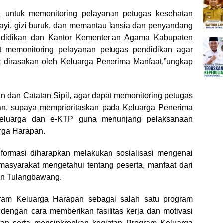
 untuk memonitoring pelayanan petugas kesehatan
ayi, gizi buruk, dan memantau lansia dan penyandang
Pendidikan dan Kantor Kementerian Agama Kabupaten
 memonitoring pelayanan petugas pendidikan agar
 dirasakan oleh Keluarga Penerima Manfaat,”ungkap
dan Catatan Sipil, agar dapat memonitoring petugas
n, supaya memprioritaskan pada Keluarga Penerima
Keluarga dan e-KTP guna menunjang pelaksanaan
rga Harapan.
formasi diharapkan melakukan sosialisasi mengenai
asyarakat mengetahui tentang peserta, manfaat dari
en Tulangbawang.
ram Keluarga Harapan sebagai salah satu program
dengan cara memberikan fasilitas kerja dan motivasi
an serta mensinkronkan kegiatan Program Keluarga