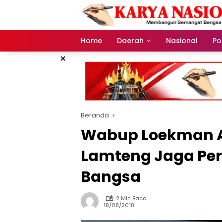
Langsung
ke
konten
Home
Daerah
Nasional
Pol
×
Beranda
Wabup Loekman A
Lamteng Jaga Pe
Bangsa
2 Min Baca
18/08/2018