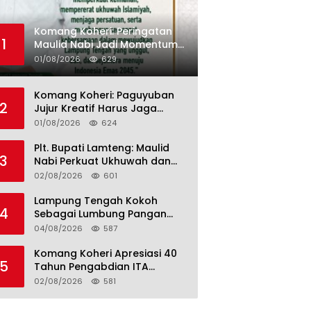
Komang Koheri: Peringatan
1
Maulid Nabi Jadi Momentum
Perkuat Ukhuwah Umat di
01/08/2026
629
Lampung Tengah
Komang Koheri: Paguyuban
2
Jujur Kreatif Harus Jaga
Persatuan untuk Kemajuan
01/08/2026
624
Lampung Tengah
Plt. Bupati Lamteng: Maulid
3
Nabi Perkuat Ukhuwah dan
Jaga Kerukunan Umat
02/08/2026
601
Lampung Tengah Kokoh
4
Sebagai Lumbung Pangan
dan Kekuatan Perkebunan
04/08/2026
587
Lampung, Komang Koheri:
Kemandirian Pangan adalah
Komang Koheri Apresiasi 40
5
Fondasi Menuju Indonesia
Tahun Pengabdian ITA
Emas 2045
Optical Group untuk
02/08/2026
581
Kesehatan Mata Masyarakat
Lamteng