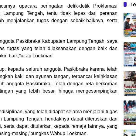
Te
amya upacara peringatan detik-detik Proklamasi
n Lampung Tengah, tentu tidak lepas dari peranan
ah menjalankan tugas dengan sebaik-baiknya, serta
anggota Paskibraka Kabupaten Lampung Tengah, saya
tas tugas yang telah dilaksanakan dengan baik dan
kin baik,”ucap Loekman.
up, kepada seluruh anggota Paskibraka karena telah
angkah kaki dan ayunan tangan, terpancar keihklasan
ruh anggota Paskibraka. Telah dengan rela berkorban
tingan yang lebih besar, hingga mengesampingkan
disiplinan, yang telah didapat selama menjalani tugas
n Lampung Tengah, hendaknya dapat diteruskan dan
, serta dapat ditularkan kepada remaja lainnya, yang
masing-masing,”pungkas Wabup Loekman.