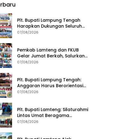
rbaru
Plt. Bupati Lampung Tengah
Harapkan Dukungan Seluruh
Pimpinan DPRD Bahas RKUA-
07/08/2026
PPAS APBD Tahun 2027
Pemkab Lamteng dan FKUB
Gelar Jumat Berkah, Salurkan
Bantuan Sosial untuk Warga
07/08/2026
Plt. Bupati Lampung Tengah:
Anggaran Harus Berorientasi
pada Kebutuhan Masyarakat
07/08/2026
Plt. Bupati Lamteng: Silaturahmi
Lintas Umat Beragama
Menjaga Kondusivitas Daerah
07/08/2026