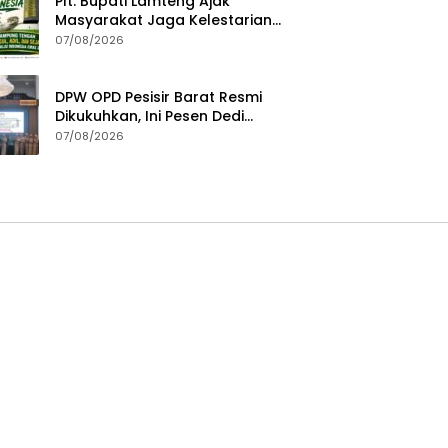
Plt. Bupati Lamteng Ajak
Masyarakat Jaga Kelestarian
Alam pada Peringatan Hari
07/08/2026
Hutan Indonesia 2026
DPW OPD Pesisir Barat Resmi
Dikukuhkan, Ini Pesen Dedi
Irawan
07/08/2026