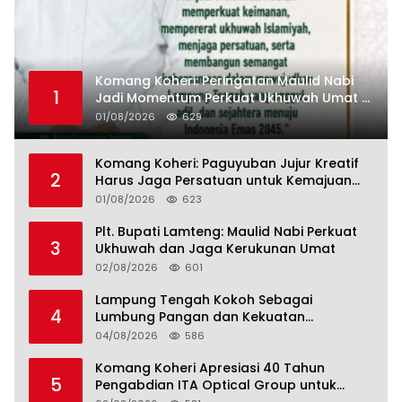
Komang Koheri: Peringatan Maulid Nabi
1
Jadi Momentum Perkuat Ukhuwah Umat di
Lampung Tengah
01/08/2026
629
Komang Koheri: Paguyuban Jujur Kreatif
2
Harus Jaga Persatuan untuk Kemajuan
Lampung Tengah
01/08/2026
623
Plt. Bupati Lamteng: Maulid Nabi Perkuat
3
Ukhuwah dan Jaga Kerukunan Umat
02/08/2026
601
Lampung Tengah Kokoh Sebagai
4
Lumbung Pangan dan Kekuatan
Perkebunan Lampung, Komang Koheri:
04/08/2026
586
Kemandirian Pangan adalah Fondasi
Menuju Indonesia Emas 2045
Komang Koheri Apresiasi 40 Tahun
5
Pengabdian ITA Optical Group untuk
Kesehatan Mata Masyarakat Lamteng