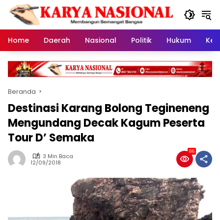
Langsung
ke
konten
Home
Daerah
Nasional
Politik
Hukum
Kes
Beranda
Destinasi Karang Bolong Tegineneng
Mengundang Decak Kagum Peserta
Tour D’ Semaka
86
3 Min Baca
12/09/2018