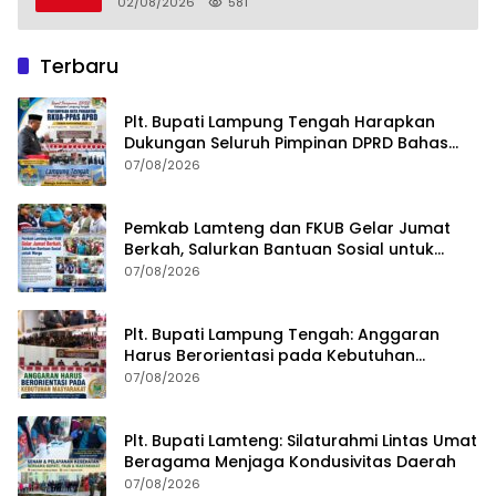
02/08/2026
581
Terbaru
Plt. Bupati Lampung Tengah Harapkan
Dukungan Seluruh Pimpinan DPRD Bahas
RKUA-PPAS APBD Tahun 2027
07/08/2026
Pemkab Lamteng dan FKUB Gelar Jumat
Berkah, Salurkan Bantuan Sosial untuk
Warga
07/08/2026
Plt. Bupati Lampung Tengah: Anggaran
Harus Berorientasi pada Kebutuhan
Masyarakat
07/08/2026
Plt. Bupati Lamteng: Silaturahmi Lintas Umat
Beragama Menjaga Kondusivitas Daerah
07/08/2026