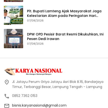
Plt. Bupati Lamteng Ajak Masyarakat Jaga
Kelestarian Alam pada Peringatan Hari
Hutan Indonesia 2026
07/08/2026
DPW OPD Pesisir Barat Resmi Dikukuhkan, Ini
Pesen Dedi Irawan
07/08/2026
Jl. Jatayu Perum Griya Jatayu Asri Blok B.16, Bandarjaya
Timur, Terbanggi Besar, Lampung Tengah - Lampung
0852 7362 0153
bisnis.karyanasional@gmail.com