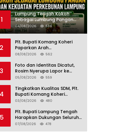
Lampung Tengah Kokoh
1
Sebagai Lumbung Pangan
dan Kekuatan Perkebunan
04/08/2026
588
Lampung, Komang Koheri:
Kemandirian Pangan adalah
Plt. Bupati Komang Koheri
Fondasi Menuju Indonesia
2
Paparkan Arah
Emas 2045
Pembangunan Lampung
08/08/2026
562
Tengah, Fokus pada SDM,
Ekonomi, Infrastruktur dan
Foto dan Identitas Dicatut,
3
Kesejahteraan
Rosim Nyerupa Lapor ke
Polres Lampung Tengah
05/08/2026
559
Tingkatkan Kualitas SDM, Plt.
4
Bupati Komang Koheri
Perkuat PSDKU Unila di
03/08/2026
480
Lampung Tengah
Plt. Bupati Lampung Tengah
5
Harapkan Dukungan Seluruh
Pimpinan DPRD Bahas RKUA-
07/08/2026
478
PPAS APBD Tahun 2027