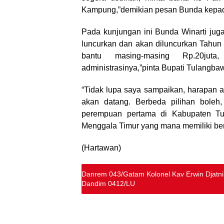
Kampung,”demikian pesan Bunda kepa
Pada kunjungan ini Bunda Winarti ju
luncurkan dan akan diluncurkan Tahun 
bantu masing-masing Rp.20jut
administrasinya,”pinta Bupati Tulangba
“Tidak lupa saya sampaikan, harapan 
akan datang. Berbeda pilihan boleh,
perempuan pertama di Kabupaten T
Menggala Timur yang mana memiliki b
(Hartawan)
Danrem 043/Gatam Kolonel Kav Erwin Djatni
Dandim 0412/LU