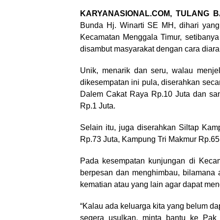
KARYANASIONAL.COM, TULANG 
Bunda Hj. Winarti SE MH, dihari yan
Kecamatan Menggala Timur, setibanya 
disambut masyarakat dengan cara diara
Unik, menarik dan seru, walau menjel
dikesempatan ini pula, diserahkan secar
Dalem Cakat Raya Rp.10 Juta dan san
Rp.1 Juta.
Selain itu, juga diserahkan Siltap K
Rp.73 Juta, Kampung Tri Makmur Rp.65 J
Pada kesempatan kunjungan di Kecam
berpesan dan menghimbau, bilamana a
kematian atau yang lain agar dapat me
“Kalau ada keluarga kita yang belum dap
segera usulkan, minta bantu ke Pak