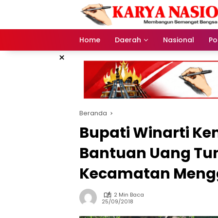
Langsung
ke
konten
Home
Daerah
Nasional
Pol
×
Beranda
Bupati Winarti K
Bantuan Uang Tuna
Kecamatan Mengg
2 Min Baca
25/09/2018