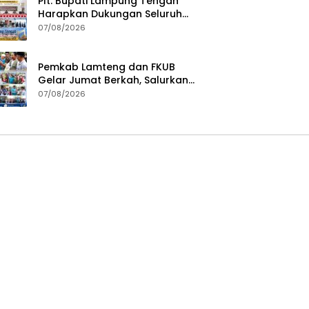
Plt. Bupati Lampung Tengah
Harapkan Dukungan Seluruh
Pimpinan DPRD Bahas RKUA-
07/08/2026
PPAS APBD Tahun 2027
Pemkab Lamteng dan FKUB
Gelar Jumat Berkah, Salurkan
Bantuan Sosial untuk Warga
07/08/2026