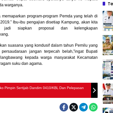
Te
da warganya.
ga memaparkan program-program Pemda yang telah di
2019.” Ibu-ibu pengajian disetiap Kampung, akan kita
a, jadi siapkan proposal dan kelengkapan
wang.
akan suasana yang kondusif dalam tahun Pemilu yang
 persaudaraan jangan terpecah belah,”ingat Bupati
ulangbawang kepada warga masyarakat Kecamatan
eragam suku dan agama.
ko Pimpin Sertijab Dandim 0410/KBL Dan Pelepasan