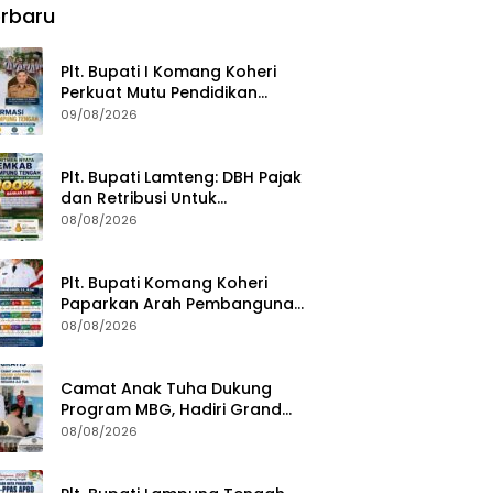
rbaru
Plt. Bupati I Komang Koheri
Perkuat Mutu Pendidikan
Lampung Tengah
09/08/2026
Plt. Bupati Lamteng: DBH Pajak
dan Retribusi Untuk
Pembangunan Kampung
08/08/2026
Plt. Bupati Komang Koheri
Paparkan Arah Pembangunan
Lampung Tengah, Fokus pada
08/08/2026
SDM, Ekonomi, Infrastruktur
dan Kesejahteraan
Camat Anak Tuha Dukung
Program MBG, Hadiri Grand
Opening Dapur SPPG Negara Aji
08/08/2026
Tua Lampung Tengah