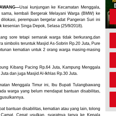
BAWANG—
Usai kunjungan ke Kecamatan Menggala,
g sama, kembali Bergerak Melayani Warga (BMW) ke
dilokasi, perempuan bergelar adat Pangeran Suri ini
k kesenian Singa Depok, Selasa (25/9/2018).
ang sore tetapi semarak warga tidak berkurang,dan
a simbolis teruntuk Masjid As-Sobrin Rp.20 Juta, Pure
tunan kematian untuk 2 orang warga masing-masing
ampung Kibang Pacing Rp.64 Juta, Kampung Menggala
uta dan juga Masjid Al-Ikhlas Rp.30 Juta.
atan Menggala Timur ini, Ibu Bupati Tulangbawang
da warga yang belum mendapat bantuan disabilitas,
ngusulkannya.
at bantuan disabilitas, kematian atau yang lain, tolong
 Camat. Cepat usulkan, syaratnya tanya ke Kepala