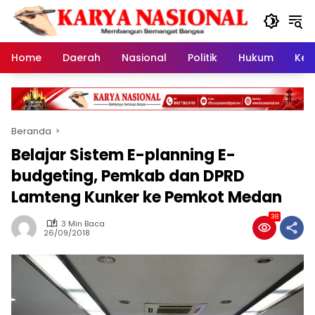
Langsung
ke
konten
Home
Daerah
Nasional
Politik
Hukum
Kes
Beranda
Belajar Sistem E-planning E-
budgeting, Pemkab dan DPRD
Lamteng Kunker ke Pemkot Medan
38
3 Min Baca
26/09/2018