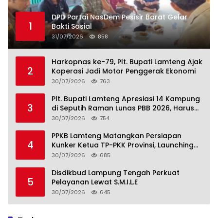
DPD Partai NasDem Pesisir Barat Gelar
1
Bakti Sosial
31/07/2026
858
Harkopnas ke-79, Plt. Bupati Lamteng Ajak
2
Koperasi Jadi Motor Penggerak Ekonomi
30/07/2026
763
Plt. Bupati Lamteng Apresiasi 14 Kampung
3
di Seputih Raman Lunas PBB 2026, Harus
Jadi Contoh!
30/07/2026
754
PPKB Lamteng Matangkan Persiapan
4
Kunker Ketua TP-PKK Provinsi, Launching
Sekolah Lansia di 14 Kampung Jadi Fokus
30/07/2026
685
Disdikbud Lampung Tengah Perkuat
5
Pelayanan Lewat S.M.I.L.E
30/07/2026
645