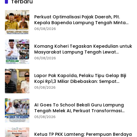
Terbaru
Perkuat Optimalisasi Pajak Daerah, Plt.
Kepala Bapenda Lampung Tengah Minta
Seluruh Pengelola Tingkatkan Inovasi dan
06/08/2026
Efektivitas Kinerja
Komang Koheri Tegaskan Kepedulian untuk
Masyarakat Lampung Tengah Lewat
Penyaluran Bantuan Disabilitas
06/08/2026
Lapor Pak Kapolda, Pelaku Tipu Gelap Biji
Kopi Rp1,3 Miliar Dibebaskan: Sempat
Ditangkap di Jawa Tengah dan Ditahan di
05/08/2026
Polda Lampung
AI Goes To School Bekali Guru Lampung
Tengah Melek AI, Perkuat Transformasi
Pendidikan Digital
05/08/2026
Ketua TP PKK Lamteng: Perempuan Berdaya