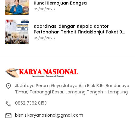
Kunci Kemajuan Bangsa
05/08/2026
Koordinasi dengan Kepala Kantor
Pertanahan Terkait Tindaklanjut Paket 9
Program Penguatan Ekonomi Daerah
05/08/2026
Melalui Layanan Pertanahan dan Tata
Ruang
Jl. Jatayu Perum Griya Jatayu Asri Blok B.16, Bandarjaya
Timur, Terbanggi Besar, Lampung Tengah - Lampung
0852 7362 0153
bisnis.karyanasional@gmail.com