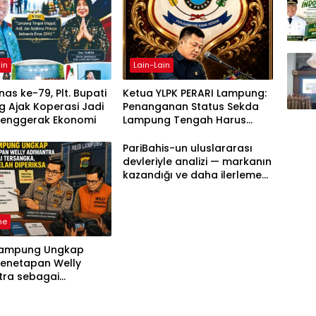
in
Lain-Lain
as ke-79, Plt. Bupati
Ketua YLPK PERARI Lampung:
 Ajak Koperasi Jadi
Penanganan Status Sekda
Penggerak Ekonomi
Lampung Tengah Harus
Berdasarkan Aturan, Bukan
Tekanan Opini
PariBahis-un uluslararası
devleriyle analizi — markanın
kazandığı ve daha ilerlemesi
zorunlu kategoriler
ne
Lampung Ungkap
Penetapan Welly
tra sebagai
ka, 52 Saksi Telah
sa