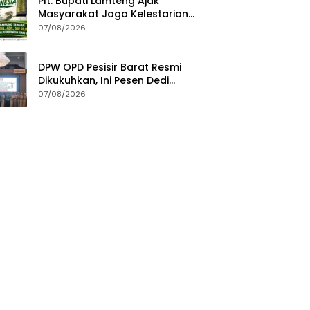
Plt. Bupati Lamteng Ajak
Masyarakat Jaga Kelestarian
Alam pada Peringatan Hari
07/08/2026
Hutan Indonesia 2026
DPW OPD Pesisir Barat Resmi
Dikukuhkan, Ini Pesen Dedi
Irawan
07/08/2026