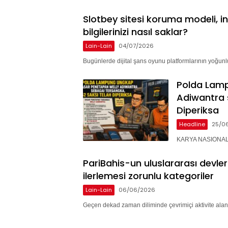
Slotbey sitesi koruma modeli, i
bilgilerinizi nasıl saklar?
Lain-Lain
04/07/2026
Bugünlerde dijital şans oyunu platformlarının yoğunlu
Polda Lam
Adiwantra 
Diperiksa
Headline
25/0
KARYA NASIONAL 
PariBahis-un uluslararası devle
ilerlemesi zorunlu kategoriler
Lain-Lain
06/06/2026
Geçen dekad zaman diliminde çevrimiçi aktivite alan