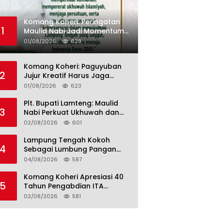
Komang Koheri: Peringatan
1
Maulid Nabi Jadi Momentum
Perkuat Ukhuwah Umat di
01/08/2026
629
Lampung Tengah
Komang Koheri: Paguyuban
2
Jujur Kreatif Harus Jaga
Persatuan untuk Kemajuan
01/08/2026
623
Lampung Tengah
Plt. Bupati Lamteng: Maulid
3
Nabi Perkuat Ukhuwah dan
Jaga Kerukunan Umat
02/08/2026
601
Lampung Tengah Kokoh
4
Sebagai Lumbung Pangan
dan Kekuatan Perkebunan
04/08/2026
587
Lampung, Komang Koheri:
Kemandirian Pangan adalah
Komang Koheri Apresiasi 40
5
Fondasi Menuju Indonesia
Tahun Pengabdian ITA
Emas 2045
Optical Group untuk
02/08/2026
581
Kesehatan Mata Masyarakat
Lamteng