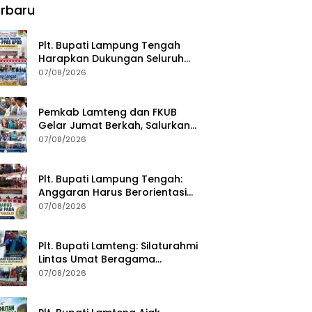
rbaru
Plt. Bupati Lampung Tengah
Harapkan Dukungan Seluruh
Pimpinan DPRD Bahas RKUA-
07/08/2026
PPAS APBD Tahun 2027
Pemkab Lamteng dan FKUB
Gelar Jumat Berkah, Salurkan
Bantuan Sosial untuk Warga
07/08/2026
Plt. Bupati Lampung Tengah:
Anggaran Harus Berorientasi
pada Kebutuhan Masyarakat
07/08/2026
Plt. Bupati Lamteng: Silaturahmi
Lintas Umat Beragama
Menjaga Kondusivitas Daerah
07/08/2026