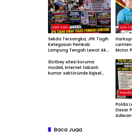
Lain-Lain
Lain-La
Sekda Tersangka, JPK Tagih
Harkopn
Ketegasan Pemkab
Lamteng
Lampung Tengah Lewat Aksi
Motor 
Damai
Slotbey sitesi koruma
modeli, internet tabanlı
kumar sektöründe kişisel
bilgilerinizi nasıl saklar?
Headli
Polda 
Dasar 
Adiwan
Tersang
Diperik
Baca Juga