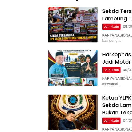
Sekda Ter
Lampung T
Lain-Lain
05/0
KARYA NASIONAL 
Lampung…
Harkopnas 
Jadi Motor
Lain-Lain
30/0
KARYA NASIONAL 
mewarnai…
Ketua YLPK
Sekda Lam
Bukan Teka
Lain-Lain
04/0
KARYA NASIONAL –