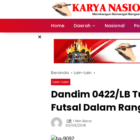
Langsung
ke
konten
Home
Daerah
Nasional
Pol
×
Beranda
Lain-Lain
Lain-Lain
Dandim 0422/LB 
Futsal Dalam Ran
1 Min Baca
30/09/2018