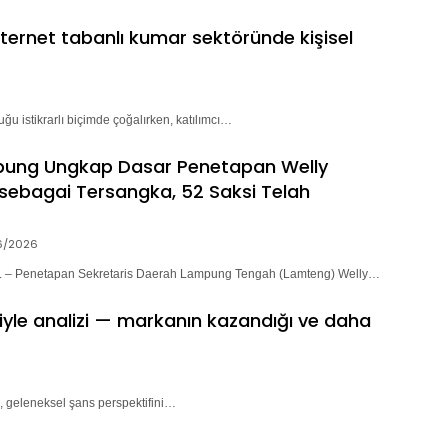
nternet tabanlı kumar sektöründe kişisel
ğu istikrarlı biçimde çoğalırken, katılımcı…
pung Ungkap Dasar Penetapan Welly
sebagai Tersangka, 52 Saksi Telah
6/2026
– Penetapan Sekretaris Daerah Lampung Tengah (Lamteng) Welly…
riyle analizi — markanın kazandığı ve daha
, geleneksel şans perspektifini…