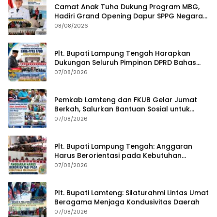
Camat Anak Tuha Dukung Program MBG,
Hadiri Grand Opening Dapur SPPG Negara
Aji Tua Lampung Tengah
08/08/2026
Plt. Bupati Lampung Tengah Harapkan
Dukungan Seluruh Pimpinan DPRD Bahas
RKUA-PPAS APBD Tahun 2027
07/08/2026
Pemkab Lamteng dan FKUB Gelar Jumat
Berkah, Salurkan Bantuan Sosial untuk
Warga
07/08/2026
Plt. Bupati Lampung Tengah: Anggaran
Harus Berorientasi pada Kebutuhan
Masyarakat
07/08/2026
Plt. Bupati Lamteng: Silaturahmi Lintas Umat
Beragama Menjaga Kondusivitas Daerah
07/08/2026