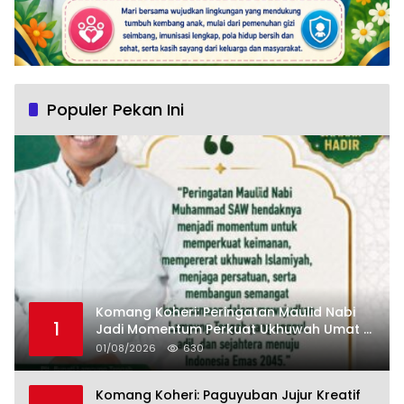
Populer Pekan Ini
Komang Koheri: Peringatan Maulid Nabi
1
Jadi Momentum Perkuat Ukhuwah Umat di
Lampung Tengah
01/08/2026
630
Komang Koheri: Paguyuban Jujur Kreatif