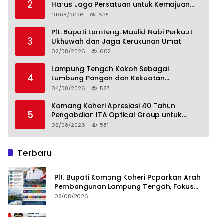
2
Harus Jaga Persatuan untuk Kemajuan
Lampung Tengah
01/08/2026
625
Plt. Bupati Lamteng: Maulid Nabi Perkuat
3
Ukhuwah dan Jaga Kerukunan Umat
02/08/2026
602
Lampung Tengah Kokoh Sebagai
4
Lumbung Pangan dan Kekuatan
Perkebunan Lampung, Komang Koheri:
04/08/2026
587
Kemandirian Pangan adalah Fondasi
Menuju Indonesia Emas 2045
Komang Koheri Apresiasi 40 Tahun
5
Pengabdian ITA Optical Group untuk
Kesehatan Mata Masyarakat Lamteng
02/08/2026
581
Terbaru
Plt. Bupati Komang Koheri Paparkan Arah
Pembangunan Lampung Tengah, Fokus
pada SDM, Ekonomi, Infrastruktur dan
08/08/2026
Kesejahteraan