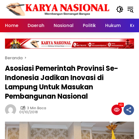
Langsung
ke
konten
Home
Daerah
Nasional
Politik
Hukum
Kes
Beranda
Asosiasi Pemerintah Provinsi Se-
Indonesia Jadikan Inovasi di
Lampung Untuk Masukan
Pembangunan Nasional
60
3 Min Baca
01/10/2018