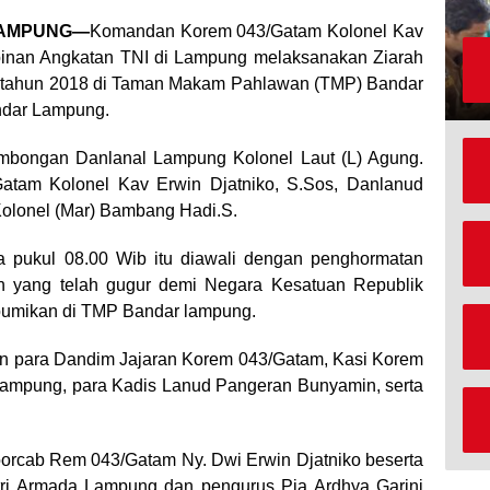
LAMPUNG—
Komandan Korem 043/Gatam Kolonel Kav
pinan Angkatan TNI di Lampung melaksanakan Ziarah
 tahun 2018 di Taman Makam Pahlawan (TMP) Bandar
ndar Lampung.
ombongan Danlanal Lampung Kolonel Laut (L) Agung.
atam Kolonel Kav Erwin Djatniko, S.Sos, Danlanud
 Kolonel (Mar) Bambang Hadi.S.
a pukul 08.00 Wib itu diawali dengan penghormatan
 yang telah gugur demi Negara Kesatuan Republik
bumikan di TMP Bandar lampung.
lain para Dandim Jajaran Korem 043/Gatam, Kasi Korem
Lampung, para Kadis Lanud Pangeran Bunyamin, serta
oorcab Rem 043/Gatam Ny. Dwi Erwin Djatniko beserta
tri Armada Lampung dan pengurus Pia Ardhya Garini