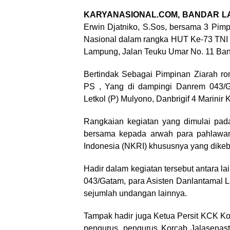
KARYANASIONAL.COM, BANDAR 
Erwin Djatniko, S.Sos, bersama 3 Pim
Nasional dalam rangka HUT Ke-73 TNI
Lampung, Jalan Teuku Umar No. 11 Ba
Bertindak Sebagai Pimpinan Ziarah r
PS , Yang di dampingi Danrem 043/G
Letkol (P) Mulyono, Danbrigif 4 Marinir
Rangkaian kegiatan yang dimulai pad
bersama kepada arwah para pahlawan
Indonesia (NKRI) khususnya yang dike
Hadir dalam kegiatan tersebut antara 
043/Gatam, para Asisten Danlantamal 
sejumlah undangan lainnya.
Tampak hadir juga Ketua Persit KCK K
pengurus, pengurus Korcab Jalasenas