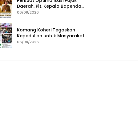
Perkuat Optimalisasi Pajak
Daerah, Plt. Kepala Bapenda
Lampung Tengah Minta Seluruh
06/08/2026
Pengelola Tingkatkan Inovasi
dan Efektivitas Kinerja
Komang Koheri Tegaskan
Kepedulian untuk Masyarakat
Lampung Tengah Lewat
06/08/2026
Penyaluran Bantuan Disabilitas