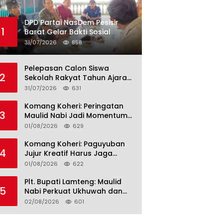
DPD Partai NasDem Pesisir
1
Barat Gelar Bakti Sosial
31/07/2026
858
Pelepasan Calon Siswa
2
Sekolah Rakyat Tahun Ajaran
2026–2027, Plt. Bupati
31/07/2026
631
Lamteng Tegaskan Komitmen
Hadirkan Pendidikan
Komang Koheri: Peringatan
3
Berkualitas
Maulid Nabi Jadi Momentum
Perkuat Ukhuwah Umat di
01/08/2026
629
Lampung Tengah
Komang Koheri: Paguyuban
4
Jujur Kreatif Harus Jaga
Persatuan untuk Kemajuan
01/08/2026
622
Lampung Tengah
Plt. Bupati Lamteng: Maulid
5
Nabi Perkuat Ukhuwah dan
Jaga Kerukunan Umat
02/08/2026
601