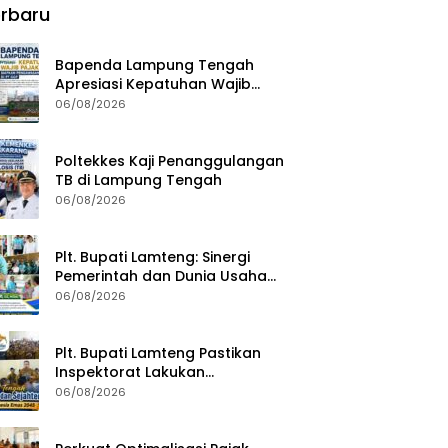
rbaru
Bapenda Lampung Tengah
Apresiasi Kepatuhan Wajib
Pajak, Siapkan Pengawasan
06/08/2026
Terpadu di PT GGP
Poltekkes Kaji Penanggulangan
TB di Lampung Tengah
06/08/2026
Plt. Bupati Lamteng: Sinergi
Pemerintah dan Dunia Usaha
Kunci Pembangunan
06/08/2026
Berkelanjutan
Plt. Bupati Lamteng Pastikan
Inspektorat Lakukan
Pemeriksaan Akhir Masa
06/08/2026
Jabatan 51 Kepala Kampung