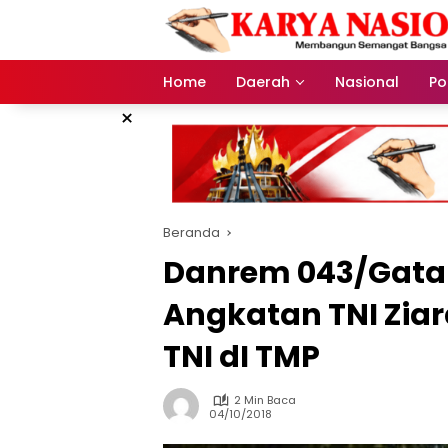
Langsung
ke
konten
Home
Daerah
Nasional
Pol
×
Beranda
Danrem 043/Gata
Angkatan TNI Ziar
TNI dI TMP
2 Min Baca
04/10/2018