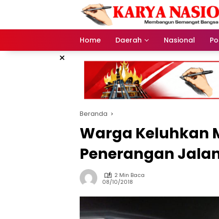
Langsung
ke
konten
Home
Daerah
Nasional
Pol
×
Beranda
Warga Keluhkan 
Penerangan Jala
2 Min Baca
08/10/2018