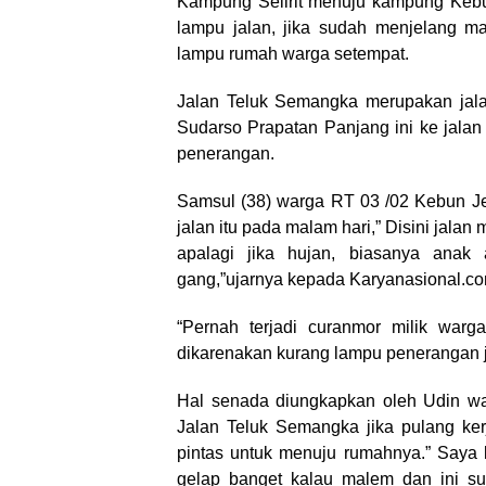
Kampung Selirit menuju kampung Ke
lampu jalan, jika sudah menjelang m
lampu rumah warga setempat.
Jalan Teluk Semangka merupakan jal
Sudarso Prapatan Panjang ini ke jala
penerangan.
Samsul (38) warga RT 03 /02 Kebun Je
jalan itu pada malam hari,” Disini jala
apalagi jika hujan, biasanya ana
gang,”ujarnya kepada Karyanasional.com
“Pernah terjadi curanmor milik war
dikarenakan kurang lampu penerangan ja
Hal senada diungkapkan oleh Udin wa
Jalan Teluk Semangka jika pulang ker
pintas untuk menuju rumahnya.” Saya k
gelap banget kalau malem dan ini s