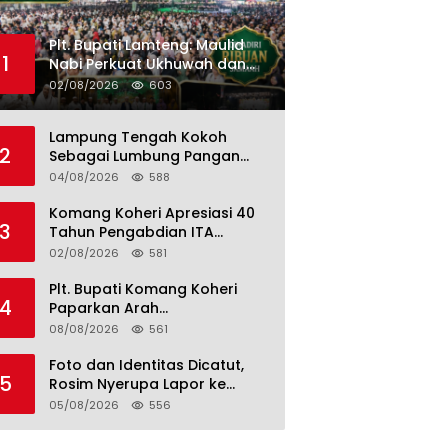
Plt. Bupati Lamteng: Maulid
1
Nabi Perkuat Ukhuwah dan
Jaga Kerukunan Umat
02/08/2026
603
Lampung Tengah Kokoh
2
Sebagai Lumbung Pangan
dan Kekuatan Perkebunan
04/08/2026
588
Lampung, Komang Koheri:
Kemandirian Pangan adalah
Komang Koheri Apresiasi 40
3
Fondasi Menuju Indonesia
Tahun Pengabdian ITA
Emas 2045
Optical Group untuk
02/08/2026
581
Kesehatan Mata Masyarakat
Lamteng
Plt. Bupati Komang Koheri
4
Paparkan Arah
Pembangunan Lampung
08/08/2026
561
Tengah, Fokus pada SDM,
Ekonomi, Infrastruktur dan
Foto dan Identitas Dicatut,
5
Kesejahteraan
Rosim Nyerupa Lapor ke
Polres Lampung Tengah
05/08/2026
556