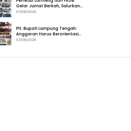
Pemkab Lamteng dan FKUB
Gelar Jumat Berkah, Salurkan
Bantuan Sosial untuk Warga
07/08/2026
Plt. Bupati Lampung Tengah:
Anggaran Harus Berorientasi
pada Kebutuhan Masyarakat
07/08/2026