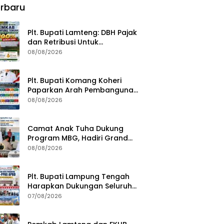
rbaru
Plt. Bupati Lamteng: DBH Pajak
dan Retribusi Untuk
Pembangunan Kampung
08/08/2026
Plt. Bupati Komang Koheri
Paparkan Arah Pembangunan
Lampung Tengah, Fokus pada
08/08/2026
SDM, Ekonomi, Infrastruktur
dan Kesejahteraan
Camat Anak Tuha Dukung
Program MBG, Hadiri Grand
Opening Dapur SPPG Negara Aji
08/08/2026
Tua Lampung Tengah
Plt. Bupati Lampung Tengah
Harapkan Dukungan Seluruh
Pimpinan DPRD Bahas RKUA-
07/08/2026
PPAS APBD Tahun 2027