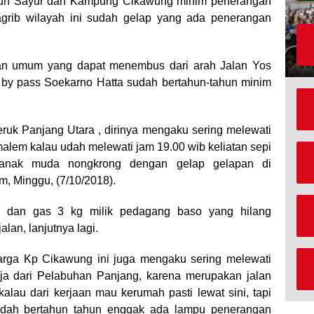
bun Sayur dan Kampung Cikawung minim penerangan
agrib wilayah ini sudah gelap yang ada penerangan
an umum yang dapat menembus dari arah Jalan Yos
n by pass Soekarno Hatta sudah bertahun-tahun minim
ruk Panjang Utara , dirinya mengaku sering melewati
n malem kalau udah melewati jam 19.00 wib keliatan sepi
k anak muda nongkrong dengan gelap gelapan di
, Minggu, (7/10/2018).
ga dan gas 3 kg milik pedagang baso yang hilang
lan, lanjutnya lagi.
rga Kp Cikawung ini juga mengaku sering melewati
ja dari Pelabuhan Panjang, karena merupakan jalan
alau dari kerjaan mau kerumah pasti lewat sini, tapi
udah bertahun tahun enggak ada lampu penerangan