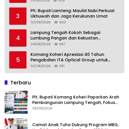
01/08/2026
625
Plt. Bupati Lamteng: Maulid Nabi Perkuat
3
Ukhuwah dan Jaga Kerukunan Umat
02/08/2026
603
Lampung Tengah Kokoh Sebagai
4
Lumbung Pangan dan Kekuatan
Perkebunan Lampung, Komang Koheri:
04/08/2026
587
Kemandirian Pangan adalah Fondasi
Menuju Indonesia Emas 2045
Komang Koheri Apresiasi 40 Tahun
5
Pengabdian ITA Optical Group untuk
Kesehatan Mata Masyarakat Lamteng
02/08/2026
581
Terbaru
Plt. Bupati Komang Koheri Paparkan Arah
Pembangunan Lampung Tengah, Fokus
pada SDM, Ekonomi, Infrastruktur dan
08/08/2026
Kesejahteraan
Camat Anak Tuha Dukung Program MBG,