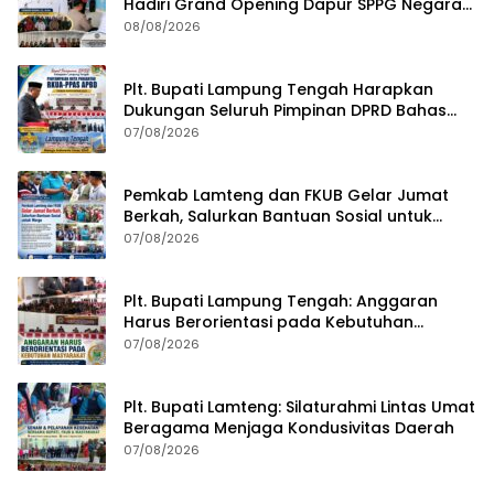
Hadiri Grand Opening Dapur SPPG Negara
Aji Tua Lampung Tengah
08/08/2026
Plt. Bupati Lampung Tengah Harapkan
Dukungan Seluruh Pimpinan DPRD Bahas
RKUA-PPAS APBD Tahun 2027
07/08/2026
Pemkab Lamteng dan FKUB Gelar Jumat
Berkah, Salurkan Bantuan Sosial untuk
Warga
07/08/2026
Plt. Bupati Lampung Tengah: Anggaran
Harus Berorientasi pada Kebutuhan
Masyarakat
07/08/2026
Plt. Bupati Lamteng: Silaturahmi Lintas Umat
Beragama Menjaga Kondusivitas Daerah
07/08/2026