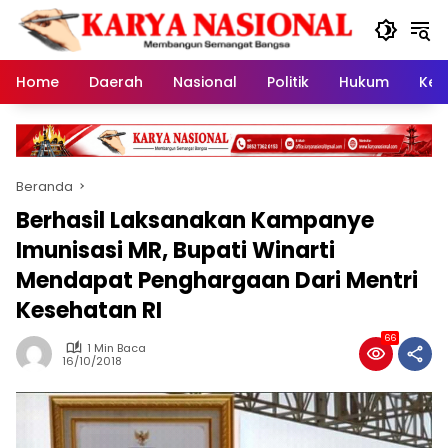
Langsung
ke
konten
Home
Daerah
Nasional
Politik
Hukum
Kes
Beranda
Berhasil Laksanakan Kampanye
Imunisasi MR, Bupati Winarti
Mendapat Penghargaan Dari Mentri
Kesehatan RI
66
1 Min Baca
16/10/2018