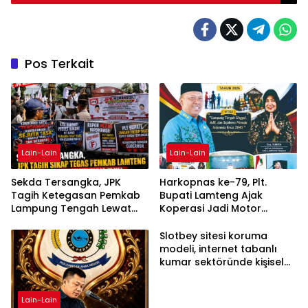
Bandar Lampung
Pos Terkait
Lain-Lain
Lain-Lain
Sekda Tersangka, JPK
Harkopnas ke-79, Plt.
Tagih Ketegasan Pemkab
Bupati Lamteng Ajak
Lampung Tengah Lewat
Koperasi Jadi Motor
Aksi Damai
Penggerak Ekonomi
Slotbey sitesi koruma
modeli, internet tabanlı
kumar sektöründe kişisel
bilgilerinizi nasıl saklar?
Lain-Lain