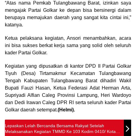
“Atas nama Pemkab Tulangbawang Barat, izinkan saya
mengajak Partai Golkar ke depan bisa bersinergi dalam
berupaya memajukan daerah yang sangat kita cintai ini,”
katanya.
Ketua pelaksana kegiatan, Ansori menambahkan, acara
ini bisa sukses berkat kerja sama yang solid oleh seluruh
kader Partai Golkar.
Kegiatan yang dipusatkan di kantor DPD II Partai Golkar
Tiyuh (Desa) Tirtamakmur Kecamatan Tulangbawang
Tengah Kabupaten Tulangbawang Barat dihadiri Wakil
Bupati Fauzi Hasan, Ketua Federasi Adat Herman Arta,
Supriyadi Alfian Caleg Provinsi Lampung, Heri Wardoyo
dan Dedi Irawan Caleg DPR RI serta seluruh kader Partai
Golkar daerah setempat.
(Helmi).
Lepaskan Lelah Bercanda Bersama Rakyat Setelah
Melaksanakan Kegiatan TMMD Ke 103 Kodim 0410/ Kota