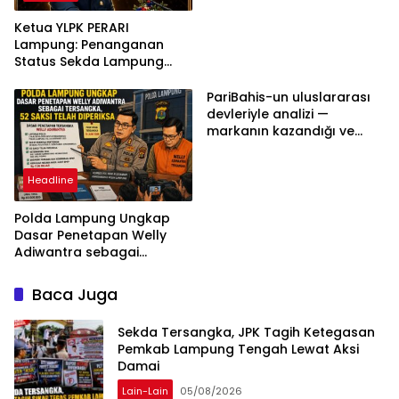
Ketua YLPK PERARI
Lampung: Penanganan
Status Sekda Lampung
Tengah Harus
Berdasarkan Aturan,
PariBahis-un uluslararası
Bukan Tekanan Opini
devleriyle analizi —
markanın kazandığı ve
daha ilerlemesi zorunlu
kategoriler
Headline
Polda Lampung Ungkap
Dasar Penetapan Welly
Adiwantra sebagai
Tersangka, 52 Saksi Telah
Diperiksa
Baca Juga
Sekda Tersangka, JPK Tagih Ketegasan
Pemkab Lampung Tengah Lewat Aksi
Damai
Lain-Lain
05/08/2026