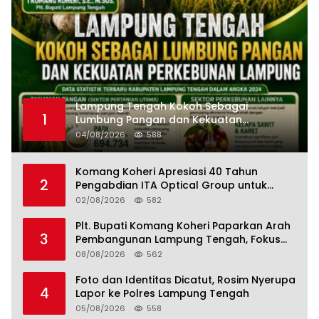
Lampung Tengah Kokoh Sebagai
1
Lumbung Pangan dan Kekuatan
Perkebunan Lampung, Komang Koheri:
04/08/2026
588
Kemandirian Pangan adalah Fondasi
Menuju Indonesia Emas 2045
Komang Koheri Apresiasi 40 Tahun
2
Pengabdian ITA Optical Group untuk
Kesehatan Mata Masyarakat Lamteng
02/08/2026
582
Plt. Bupati Komang Koheri Paparkan Arah
3
Pembangunan Lampung Tengah, Fokus
pada SDM, Ekonomi, Infrastruktur dan
08/08/2026
562
Kesejahteraan
Foto dan Identitas Dicatut, Rosim Nyerupa
4
Lapor ke Polres Lampung Tengah
05/08/2026
558