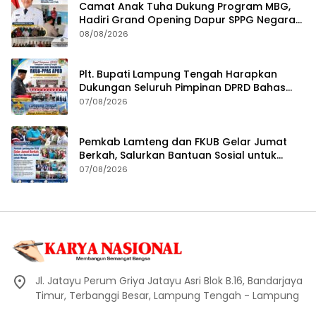
Camat Anak Tuha Dukung Program MBG,
Hadiri Grand Opening Dapur SPPG Negara
Aji Tua Lampung Tengah
08/08/2026
Plt. Bupati Lampung Tengah Harapkan
Dukungan Seluruh Pimpinan DPRD Bahas
RKUA-PPAS APBD Tahun 2027
07/08/2026
Pemkab Lamteng dan FKUB Gelar Jumat
Berkah, Salurkan Bantuan Sosial untuk
Warga
07/08/2026
Jl. Jatayu Perum Griya Jatayu Asri Blok B.16, Bandarjaya
Timur, Terbanggi Besar, Lampung Tengah - Lampung