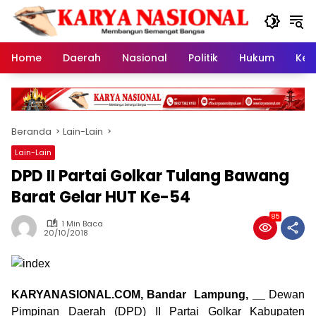
Langsung
ke
konten
Home
Daerah
Nasional
Politik
Hukum
Kes
Beranda
Lain-Lain
Lain-Lain
DPD II Partai Golkar Tulang Bawang
Barat Gelar HUT Ke-54
85
1 Min Baca
20/10/2018
KARYANASIONAL.COM, Bandar Lampung, __
Dewan
Pimpinan Daerah (DPD) II Partai Golkar Kabupaten