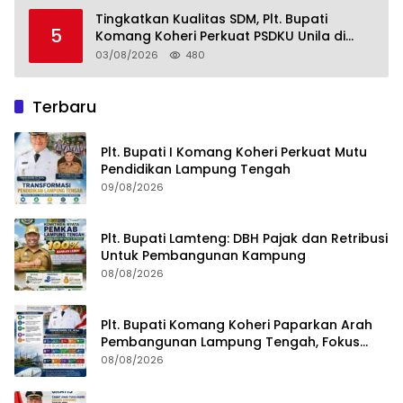
Tingkatkan Kualitas SDM, Plt. Bupati
5
Komang Koheri Perkuat PSDKU Unila di
Lampung Tengah
03/08/2026
480
Terbaru
Plt. Bupati I Komang Koheri Perkuat Mutu
Pendidikan Lampung Tengah
09/08/2026
Plt. Bupati Lamteng: DBH Pajak dan Retribusi
Untuk Pembangunan Kampung
08/08/2026
Plt. Bupati Komang Koheri Paparkan Arah
Pembangunan Lampung Tengah, Fokus
pada SDM, Ekonomi, Infrastruktur dan
08/08/2026
Kesejahteraan