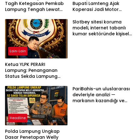
Tagih Ketegasan Pemkab
Bupati Lamteng Ajak
Lampung Tengah Lewat
Koperasi Jadi Motor
Aksi Damai
Penggerak Ekonomi
Slotbey sitesi koruma
modeli, internet tabanlı
kumar sektöründe kişisel
bilgilerinizi nasıl saklar?
Lain-Lain
Ketua YLPK PERARI
Lampung: Penanganan
Status Sekda Lampung
Tengah Harus
Berdasarkan Aturan,
PariBahis-un uluslararası
Bukan Tekanan Opini
devleriyle analizi —
markanın kazandığı ve
daha ilerlemesi zorunlu
kategoriler
Headline
Polda Lampung Ungkap
Dasar Penetapan Welly