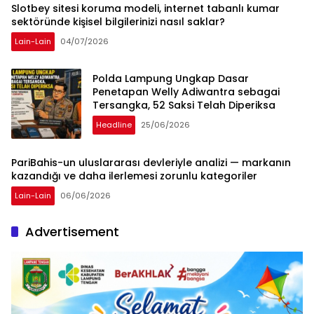
Slotbey sitesi koruma modeli, internet tabanlı kumar
sektöründe kişisel bilgilerinizi nasıl saklar?
Lain-Lain
04/07/2026
Polda Lampung Ungkap Dasar
Penetapan Welly Adiwantra sebagai
Tersangka, 52 Saksi Telah Diperiksa
Headline
25/06/2026
PariBahis-un uluslararası devleriyle analizi — markanın
kazandığı ve daha ilerlemesi zorunlu kategoriler
Lain-Lain
06/06/2026
Advertisement