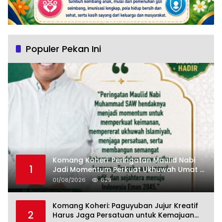
Populer Pekan Ini
Komang Koheri: Peringatan Maulid Nabi
1
Jadi Momentum Perkuat Ukhuwah Umat di
Lampung Tengah
01/08/2026
629
Komang Koheri: Paguyuban Jujur Kreatif
2
Harus Jaga Persatuan untuk Kemajuan