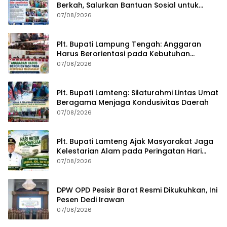
Berkah, Salurkan Bantuan Sosial untuk
Warga
07/08/2026
Plt. Bupati Lampung Tengah: Anggaran
Harus Berorientasi pada Kebutuhan
Masyarakat
07/08/2026
Plt. Bupati Lamteng: Silaturahmi Lintas Umat
Beragama Menjaga Kondusivitas Daerah
07/08/2026
Plt. Bupati Lamteng Ajak Masyarakat Jaga
Kelestarian Alam pada Peringatan Hari
Hutan Indonesia 2026
07/08/2026
DPW OPD Pesisir Barat Resmi Dikukuhkan, Ini
Pesen Dedi Irawan
07/08/2026