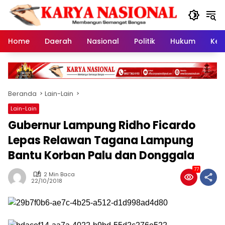
Langsung
ke
konten
Home
Daerah
Nasional
Politik
Hukum
Kes
Beranda
Lain-Lain
Lain-Lain
Gubernur Lampung Ridho Ficardo
Lepas Relawan Tagana Lampung
Bantu Korban Palu dan Donggala
77
2 Min Baca
22/10/2018