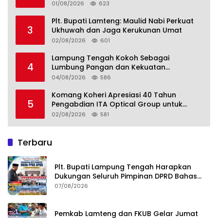
Lampung Tengah
01/08/2026
623
Plt. Bupati Lamteng: Maulid Nabi Perkuat
3
Ukhuwah dan Jaga Kerukunan Umat
02/08/2026
601
Lampung Tengah Kokoh Sebagai
4
Lumbung Pangan dan Kekuatan
Perkebunan Lampung, Komang Koheri:
04/08/2026
586
Kemandirian Pangan adalah Fondasi
Menuju Indonesia Emas 2045
Komang Koheri Apresiasi 40 Tahun
5
Pengabdian ITA Optical Group untuk
Kesehatan Mata Masyarakat Lamteng
02/08/2026
581
Terbaru
Plt. Bupati Lampung Tengah Harapkan
Dukungan Seluruh Pimpinan DPRD Bahas
RKUA-PPAS APBD Tahun 2027
07/08/2026
Pemkab Lamteng dan FKUB Gelar Jumat