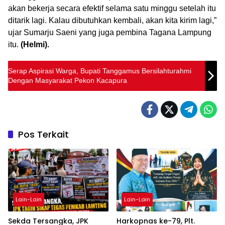
akan bekerja secara efektif selama satu minggu setelah itu
ditarik lagi. Kalau dibutuhkan kembali, akan kita kirim lagi,”
ujar Sumarju Saeni yang juga pembina Tagana Lampung
itu.
(Helmi).
Serap Aspirasi Warga, Bupati Tanggamus Bersilahturahmi
Dengan Masyarakat Pekon Kacapura
Pos Terkait
Lain-Lain
Lain-Lain
Sekda Tersangka, JPK
Harkopnas ke-79, Plt.