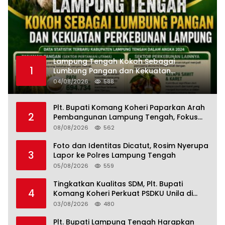
Lampung Tengah Kokoh Sebagai
1
Lumbung Pangan dan Kekuatan
Perkebunan Lampung, Komang Koheri:
04/08/2026
588
Kemandirian Pangan adalah Fondasi
Menuju Indonesia Emas 2045
Plt. Bupati Komang Koheri Paparkan Arah
2
Pembangunan Lampung Tengah, Fokus
pada SDM, Ekonomi, Infrastruktur dan
08/08/2026
562
Kesejahteraan
Foto dan Identitas Dicatut, Rosim Nyerupa
3
Lapor ke Polres Lampung Tengah
05/08/2026
559
Tingkatkan Kualitas SDM, Plt. Bupati
4
Komang Koheri Perkuat PSDKU Unila di
Lampung Tengah
03/08/2026
480
Plt. Bupati Lampung Tengah Harapkan