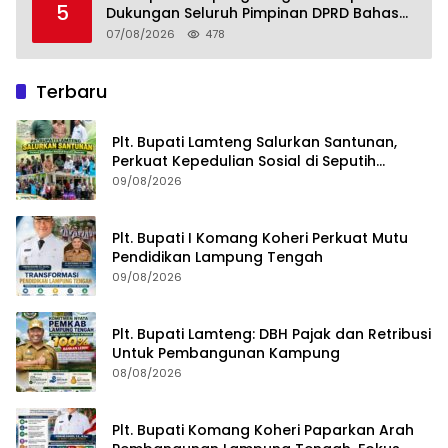
5
Dukungan Seluruh Pimpinan DPRD Bahas
RKUA-PPAS APBD Tahun 2027
07/08/2026
478
Terbaru
Plt. Bupati Lamteng Salurkan Santunan,
Perkuat Kepedulian Sosial di Seputih
Mataram
09/08/2026
Plt. Bupati I Komang Koheri Perkuat Mutu
Pendidikan Lampung Tengah
09/08/2026
Plt. Bupati Lamteng: DBH Pajak dan Retribusi
Untuk Pembangunan Kampung
08/08/2026
Plt. Bupati Komang Koheri Paparkan Arah