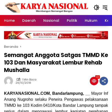
Langsung
ke
konten
Home
Daerah
Nasional
Politik
Hukum
Kes
Beranda
Semangat Anggota Satgas TMMD Ke
103 Dan Masyarakat Lembur Rehab
Mushalla
63
1 Min Baca
29/10/2018
KARYANASIONAL.COM, Bandarlampung, __
Mayor Inf
Anang Nugroho selaku Perwira Pengawas pelaksanaan
TMMD ke 103 Kodim 0410/Kota Bandar Lampung tampak
serius dalam mengawasi lembur kegiatan perehapan