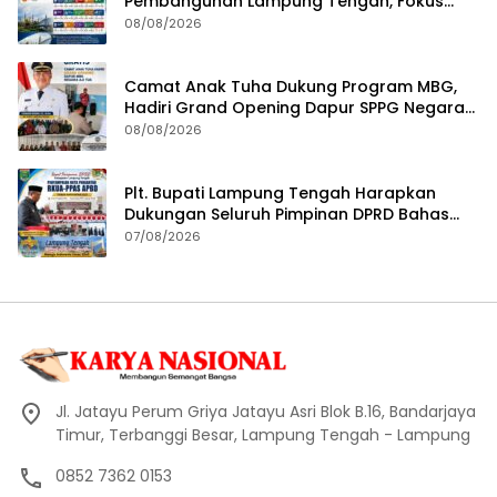
Pembangunan Lampung Tengah, Fokus
pada SDM, Ekonomi, Infrastruktur dan
08/08/2026
Kesejahteraan
Camat Anak Tuha Dukung Program MBG,
Hadiri Grand Opening Dapur SPPG Negara
Aji Tua Lampung Tengah
08/08/2026
Plt. Bupati Lampung Tengah Harapkan
Dukungan Seluruh Pimpinan DPRD Bahas
RKUA-PPAS APBD Tahun 2027
07/08/2026
Jl. Jatayu Perum Griya Jatayu Asri Blok B.16, Bandarjaya
Timur, Terbanggi Besar, Lampung Tengah - Lampung
0852 7362 0153