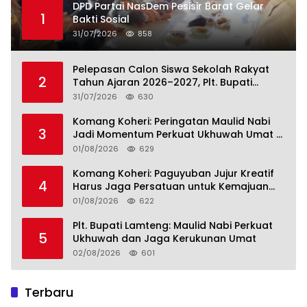
DPD Partai NasDem Pesisir Barat Gelar
1
Bakti Sosial
31/07/2026
858
Pelepasan Calon Siswa Sekolah Rakyat
2
Tahun Ajaran 2026–2027, Plt. Bupati
Lamteng Tegaskan Komitmen Hadirkan
31/07/2026
630
Pendidikan Berkualitas
Komang Koheri: Peringatan Maulid Nabi
3
Jadi Momentum Perkuat Ukhuwah Umat di
Lampung Tengah
01/08/2026
629
Komang Koheri: Paguyuban Jujur Kreatif
4
Harus Jaga Persatuan untuk Kemajuan
Lampung Tengah
01/08/2026
622
Plt. Bupati Lamteng: Maulid Nabi Perkuat
5
Ukhuwah dan Jaga Kerukunan Umat
02/08/2026
601
Terbaru