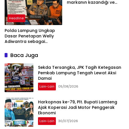
markanın kazandığı ve
daha ilerlemesi zorunlu
kategoriler
Headline
Polda Lampung Ungkap
Dasar Penetapan Welly
Adiwantra sebagai
Tersangka, 52 Saksi Telah
Diperiksa
Baca Juga
Sekda Tersangka, JPK Tagih Ketegasan
Pemkab Lampung Tengah Lewat Aksi
Damai
Lain-Lain
05/08/2026
Harkopnas ke-79, Plt. Bupati Lamteng
Ajak Koperasi Jadi Motor Penggerak
Ekonomi
Lain-Lain
30/07/2026