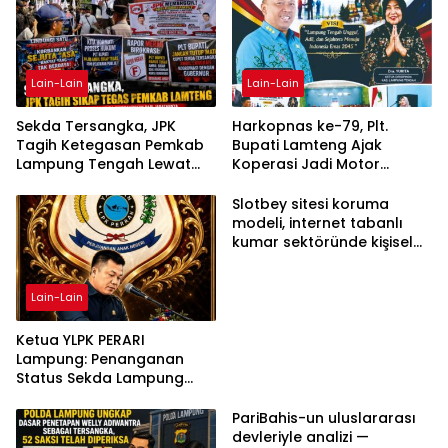
Lain-Lain
Lain-Lain
Sekda Tersangka, JPK
Harkopnas ke-79, Plt.
Tagih Ketegasan Pemkab
Bupati Lamteng Ajak
Lampung Tengah Lewat
Koperasi Jadi Motor
Aksi Damai
Penggerak Ekonomi
Slotbey sitesi koruma
modeli, internet tabanlı
kumar sektöründe kişisel
bilgilerinizi nasıl saklar?
Lain-Lain
Ketua YLPK PERARI
Lampung: Penanganan
Status Sekda Lampung
Tengah Harus
Berdasarkan Aturan,
PariBahis-un uluslararası
Bukan Tekanan Opini
devleriyle analizi —