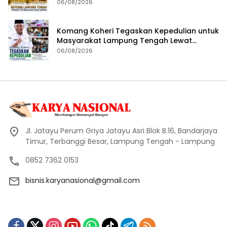
Seluruh Pengelola Tingkatkan Inovasi dan
06/08/2026
Efektivitas Kinerja
Komang Koheri Tegaskan Kepedulian untuk
Masyarakat Lampung Tengah Lewat
Penyaluran Bantuan Disabilitas
06/08/2026
Jl. Jatayu Perum Griya Jatayu Asri Blok B.16, Bandarjaya
Timur, Terbanggi Besar, Lampung Tengah - Lampung
0852 7362 0153
bisnis.karyanasional@gmail.com