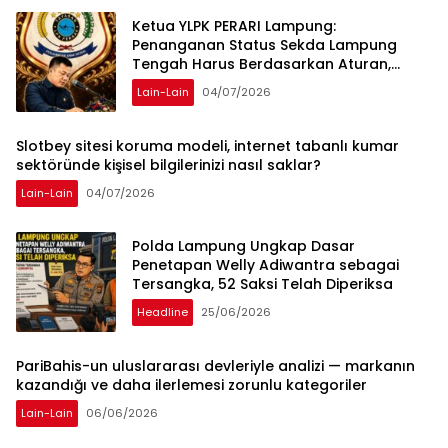
Ketua YLPK PERARI Lampung:
Penanganan Status Sekda Lampung
Tengah Harus Berdasarkan Aturan,
Bukan Tekanan Opini
Lain-Lain
04/07/2026
Slotbey sitesi koruma modeli, internet tabanlı kumar
sektöründe kişisel bilgilerinizi nasıl saklar?
Lain-Lain
04/07/2026
Polda Lampung Ungkap Dasar
Penetapan Welly Adiwantra sebagai
Tersangka, 52 Saksi Telah Diperiksa
Headline
25/06/2026
PariBahis-un uluslararası devleriyle analizi — markanın
kazandığı ve daha ilerlemesi zorunlu kategoriler
Lain-Lain
06/06/2026