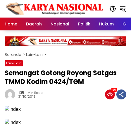
Langsung
ke
konten
Home
Daerah
Nasional
Politik
Hukum
Kes
Beranda
Lain-Lain
Lain-Lain
Semangat Gotong Royong Satgas
TMMD Kodim 0424/TGM
55
1 Min Baca
31/10/2018