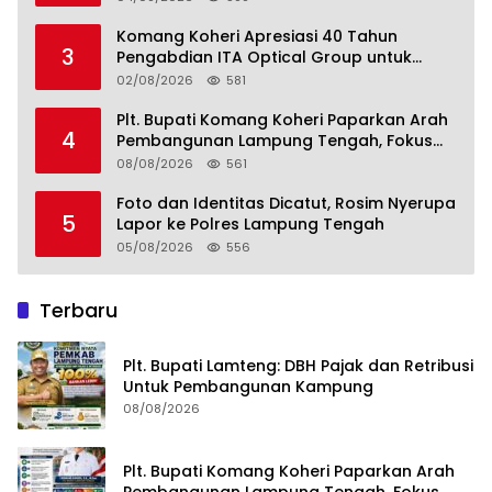
Kemandirian Pangan adalah Fondasi
Menuju Indonesia Emas 2045
Komang Koheri Apresiasi 40 Tahun
3
Pengabdian ITA Optical Group untuk
Kesehatan Mata Masyarakat Lamteng
02/08/2026
581
Plt. Bupati Komang Koheri Paparkan Arah
4
Pembangunan Lampung Tengah, Fokus
pada SDM, Ekonomi, Infrastruktur dan
08/08/2026
561
Kesejahteraan
Foto dan Identitas Dicatut, Rosim Nyerupa
5
Lapor ke Polres Lampung Tengah
05/08/2026
556
Terbaru
Plt. Bupati Lamteng: DBH Pajak dan Retribusi
Untuk Pembangunan Kampung
08/08/2026
Plt. Bupati Komang Koheri Paparkan Arah
Pembangunan Lampung Tengah, Fokus