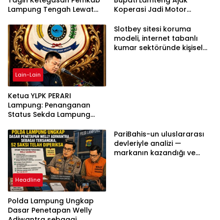
Tagih Ketegasan Pemkab
Bupati Lamteng Ajak
Lampung Tengah Lewat
Koperasi Jadi Motor
Aksi Damai
Penggerak Ekonomi
Slotbey sitesi koruma
modeli, internet tabanlı
kumar sektöründe kişisel
bilgilerinizi nasıl saklar?
Lain-Lain
Ketua YLPK PERARI
Lampung: Penanganan
Status Sekda Lampung
Tengah Harus
Berdasarkan Aturan,
PariBahis-un uluslararası
Bukan Tekanan Opini
devleriyle analizi —
markanın kazandığı ve
daha ilerlemesi zorunlu
kategoriler
Headline
Polda Lampung Ungkap
Dasar Penetapan Welly
Adiwantra sebagai