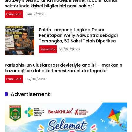
Slotbey sitesi koruma modeli, internet tabanlı kumar
sektöründe kişisel bilgilerinizi nasıl saklar?
Lain-Lain
04/07/2026
Polda Lampung Ungkap Dasar
Penetapan Welly Adiwantra sebagai
Tersangka, 52 Saksi Telah Diperiksa
Headline
25/06/2026
PariBahis-un uluslararası devleriyle analizi — markanın
kazandığı ve daha ilerlemesi zorunlu kategoriler
Lain-Lain
06/06/2026
Advertisement