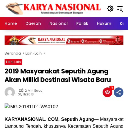
Langsung
ke
konten
Home
Daerah
Nasional
Politik
Hukum
Kes
Beranda
Lain-Lain
Lain-Lain
2019 Masyarakat Seputih Agung
Akan Miliki Destinasi Wisata Baru
78
2 Min Baca
01/11/2018
KARYANASIONAL. COM, Seputih Agung—
Masyarakat
Lampung Tengah, khususnya Kecamatan Seputih Agung