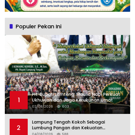
Populer Pekan Ini
Plt. Bupati Lamteng: Maulid Nabi Perkuat
1
Ukhuwah dan Jaga Kerukunan Umat
02/08/2026
603
Lampung Tengah Kokoh Sebagai
2
Lumbung Pangan dan Kekuatan
Perkebunan Lampung, Komang Koheri:
04/08/2026
588