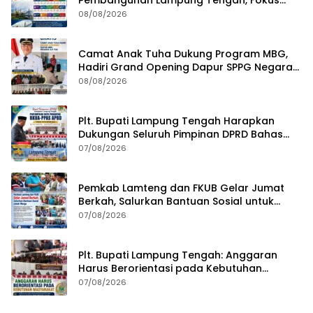
pada SDM, Ekonomi, Infrastruktur dan
08/08/2026
Kesejahteraan
Camat Anak Tuha Dukung Program MBG,
Hadiri Grand Opening Dapur SPPG Negara
Aji Tua Lampung Tengah
08/08/2026
Plt. Bupati Lampung Tengah Harapkan
Dukungan Seluruh Pimpinan DPRD Bahas
RKUA-PPAS APBD Tahun 2027
07/08/2026
Pemkab Lamteng dan FKUB Gelar Jumat
Berkah, Salurkan Bantuan Sosial untuk
Warga
07/08/2026
Plt. Bupati Lampung Tengah: Anggaran
Harus Berorientasi pada Kebutuhan
Masyarakat
07/08/2026