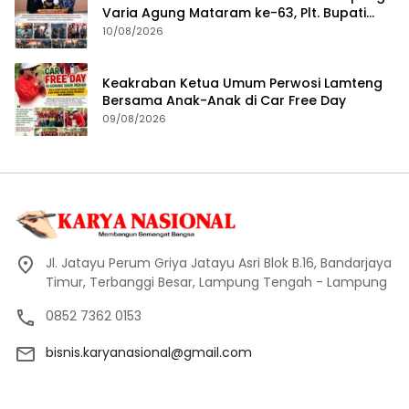
Varia Agung Mataram ke-63, Plt. Bupati
Lampung Tengah Hadiri Pagelaran Wayang
10/08/2026
Kulit
Keakraban Ketua Umum Perwosi Lamteng
Bersama Anak-Anak di Car Free Day
09/08/2026
Jl. Jatayu Perum Griya Jatayu Asri Blok B.16, Bandarjaya
Timur, Terbanggi Besar, Lampung Tengah - Lampung
0852 7362 0153
bisnis.karyanasional@gmail.com