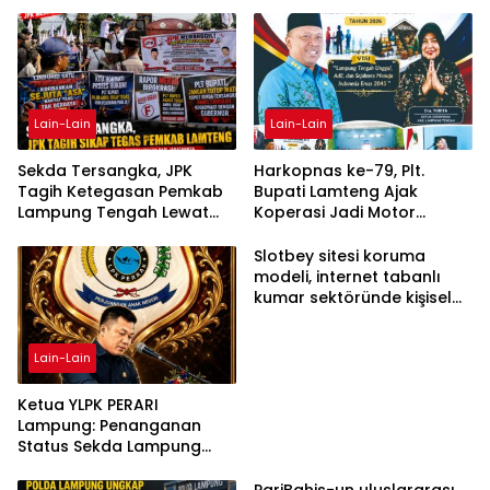
Lain-Lain
Lain-Lain
Sekda Tersangka, JPK
Harkopnas ke-79, Plt.
Tagih Ketegasan Pemkab
Bupati Lamteng Ajak
Lampung Tengah Lewat
Koperasi Jadi Motor
Aksi Damai
Penggerak Ekonomi
Slotbey sitesi koruma
modeli, internet tabanlı
kumar sektöründe kişisel
bilgilerinizi nasıl saklar?
Lain-Lain
Ketua YLPK PERARI
Lampung: Penanganan
Status Sekda Lampung
Tengah Harus
Berdasarkan Aturan,
PariBahis-un uluslararası