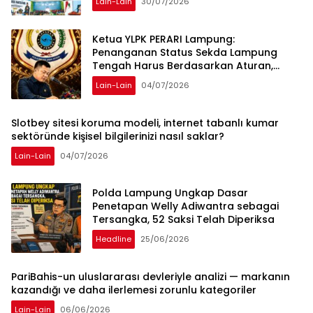
Lain-Lain
30/07/2026
Ketua YLPK PERARI Lampung:
Penanganan Status Sekda Lampung
Tengah Harus Berdasarkan Aturan,
Bukan Tekanan Opini
Lain-Lain
04/07/2026
Slotbey sitesi koruma modeli, internet tabanlı kumar
sektöründe kişisel bilgilerinizi nasıl saklar?
Lain-Lain
04/07/2026
Polda Lampung Ungkap Dasar
Penetapan Welly Adiwantra sebagai
Tersangka, 52 Saksi Telah Diperiksa
Headline
25/06/2026
PariBahis-un uluslararası devleriyle analizi — markanın
kazandığı ve daha ilerlemesi zorunlu kategoriler
Lain-Lain
06/06/2026