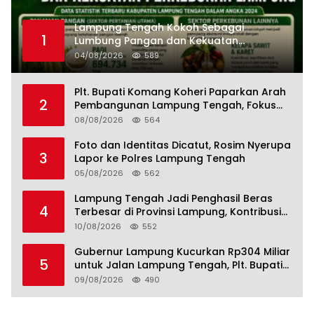
Lampung Tengah Kokoh Sebagai
1
Lumbung Pangan dan Kekuatan
Perkebunan Lampung, Komang Koheri:
04/08/2026
589
Kemandirian Pangan adalah Fondasi
Menuju Indonesia Emas 2045
Plt. Bupati Komang Koheri Paparkan Arah
2
Pembangunan Lampung Tengah, Fokus
pada SDM, Ekonomi, Infrastruktur dan
08/08/2026
564
Kesejahteraan
Foto dan Identitas Dicatut, Rosim Nyerupa
3
Lapor ke Polres Lampung Tengah
05/08/2026
562
Lampung Tengah Jadi Penghasil Beras
4
Terbesar di Provinsi Lampung, Kontribusi
Nyata untuk Swasembada Pangan
10/08/2026
552
Nasional
Gubernur Lampung Kucurkan Rp304 Miliar
5
untuk Jalan Lampung Tengah, Plt. Bupati
Komang Koheri Apresiasi
09/08/2026
490