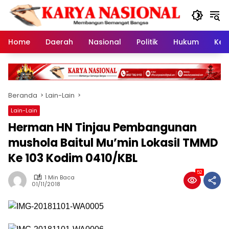
Langsung
ke
konten
Home
Daerah
Nasional
Politik
Hukum
Kes
Beranda
Lain-Lain
Lain-Lain
Herman HN Tinjau Pembangunan
mushola Baitul Mu’min LokasiI TMMD
Ke 103 Kodim 0410/KBL
52
1 Min Baca
01/11/2018