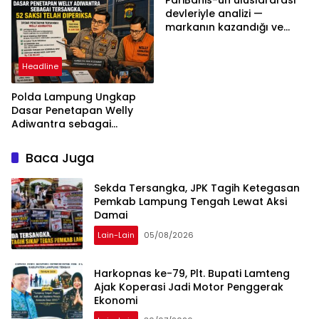
Bukan Tekanan Opini
devleriyle analizi —
markanın kazandığı ve
daha ilerlemesi zorunlu
kategoriler
Headline
Polda Lampung Ungkap
Dasar Penetapan Welly
Adiwantra sebagai
Tersangka, 52 Saksi Telah
Diperiksa
Baca Juga
Sekda Tersangka, JPK Tagih Ketegasan
Pemkab Lampung Tengah Lewat Aksi
Damai
Lain-Lain
05/08/2026
Harkopnas ke-79, Plt. Bupati Lamteng
Ajak Koperasi Jadi Motor Penggerak
Ekonomi