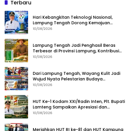
Terbaru
Hari Kebangkitan Teknologi Nasional,
Lampung Tengah Dorong Kemajuan
Berbasis Inovasi
10/08/2026
Lampung Tengah Jadi Penghasil Beras
Terbesar di Provinsi Lampung, Kontribusi
Nyata untuk Swasembada Pangan
10/08/2026
Nasional
Dari Lampung Tengah, Wayang Kulit Jadi
Wujud Nyata Pelestarian Budaya
Nusantara
10/08/2026
HUT Ke-1 Kodam XXI/Radin Inten, Plt. Bupati
Lamteng Sampaikan Apresiasi dan
Harapan untuk TNI
10/08/2026
Meriahkan HUT RI ke-81 dan HUT Kampung