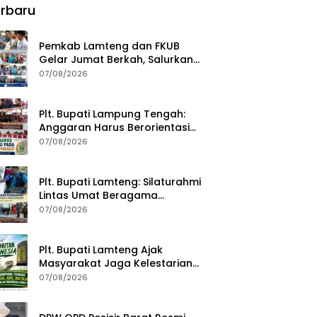
rbaru
Pemkab Lamteng dan FKUB
Gelar Jumat Berkah, Salurkan
Bantuan Sosial untuk Warga
07/08/2026
Plt. Bupati Lampung Tengah:
Anggaran Harus Berorientasi
pada Kebutuhan Masyarakat
07/08/2026
Plt. Bupati Lamteng: Silaturahmi
Lintas Umat Beragama
Menjaga Kondusivitas Daerah
07/08/2026
Plt. Bupati Lamteng Ajak
Masyarakat Jaga Kelestarian
Alam pada Peringatan Hari
07/08/2026
Hutan Indonesia 2026