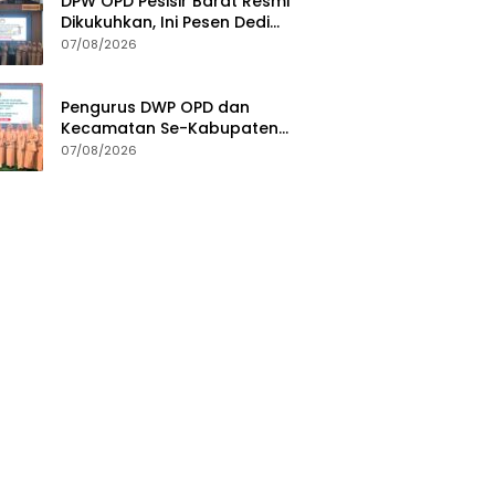
DPW OPD Pesisir Barat Resmi
Dikukuhkan, Ini Pesen Dedi
Irawan
07/08/2026
Pengurus DWP OPD dan
Kecamatan Se-Kabupaten
Pesisir Barat Resmi Dikukuhkan
07/08/2026