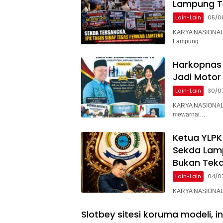
Lampung T
Lain-Lain
05/0
KARYA NASIONAL 
Lampung…
Harkopnas 
Jadi Motor
Lain-Lain
30/0
KARYA NASIONAL 
mewarnai…
Ketua YLPK
Sekda Lam
Bukan Teka
Lain-Lain
04/0
KARYA NASIONAL –
Slotbey sitesi koruma modeli, i