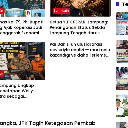
Te
in
Lain-Lain
as ke-79, Plt. Bupati
Ketua YLPK PERARI Lampung:
 Ajak Koperasi Jadi
Penanganan Status Sekda
Penggerak Ekonomi
Lampung Tengah Harus
Berdasarkan Aturan, Bukan
Tekanan Opini
PariBahis-un uluslararası
devleriyle analizi — markanın
kazandığı ve daha ilerlemesi
zorunlu kategoriler
ne
Lampung Ungkap
Penetapan Welly
tra sebagai
ka, 52 Saksi Telah
sa
sangka, JPK Tagih Ketegasan Pemkab