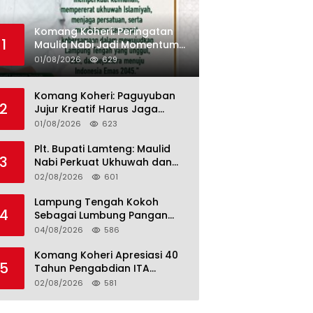
Komang Koheri: Peringatan
1
Maulid Nabi Jadi Momentum
Perkuat Ukhuwah Umat di
01/08/2026
629
Lampung Tengah
Komang Koheri: Paguyuban
2
Jujur Kreatif Harus Jaga
Persatuan untuk Kemajuan
01/08/2026
623
Lampung Tengah
Plt. Bupati Lamteng: Maulid
3
Nabi Perkuat Ukhuwah dan
Jaga Kerukunan Umat
02/08/2026
601
Lampung Tengah Kokoh
4
Sebagai Lumbung Pangan
dan Kekuatan Perkebunan
04/08/2026
586
Lampung, Komang Koheri:
Kemandirian Pangan adalah
Komang Koheri Apresiasi 40
5
Fondasi Menuju Indonesia
Tahun Pengabdian ITA
Emas 2045
Optical Group untuk
02/08/2026
581
Kesehatan Mata Masyarakat
Lamteng