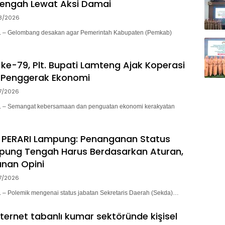
engah Lewat Aksi Damai
8/2026
– Gelombang desakan agar Pemerintah Kabupaten (Pemkab)
ke-79, Plt. Bupati Lamteng Ajak Koperasi
 Penggerak Ekonomi
7/2026
– Semangat kebersamaan dan penguatan ekonomi kerakyatan
 PERARI Lampung: Penanganan Status
pung Tengah Harus Berdasarkan Aturan,
nan Opini
7/2026
 Polemik mengenai status jabatan Sekretaris Daerah (Sekda)…
nternet tabanlı kumar sektöründe kişisel