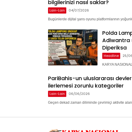
bilgilerinizi nasıl saklar?
Lain-Lain
04/07/2026
Bugünlerde dijital şans oyunu platformlarının yoğunlu
Polda Lam
Adiwantra 
Diperiksa
Headline
25/0
KARYA NASIONAL 
PariBahis-un uluslararası devle
ilerlemesi zorunlu kategoriler
Lain-Lain
06/06/2026
Geçen dekad zaman diliminde çevrimiçi aktivite alan