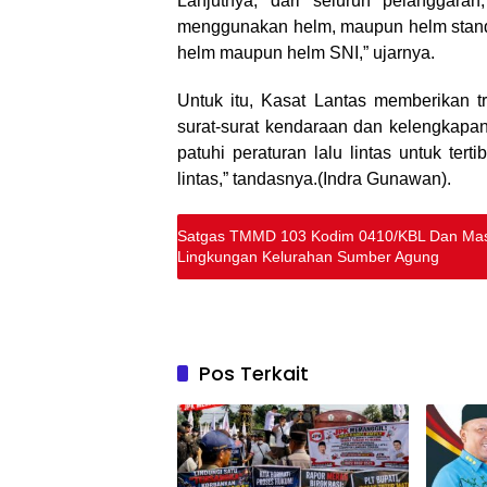
Lanjutnya, dari seluruh pelanggara
menggunakan helm, maupun helm standa
helm maupun helm SNI,” ujarnya.
Untuk itu, Kasat Lantas memberikan tr
surat-surat kendaraan dan kelengkapan
patuhi peraturan lalu lintas untuk ter
lintas,” tandasnya.(Indra Gunawan).
Satgas TMMD 103 Kodim 0410/KBL Dan Masy
Lingkungan Kelurahan Sumber Agung
Pos Terkait