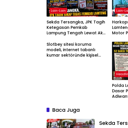
Lain-Lain
Lain-La
Sekda Tersangka, JPK Tagih
Harkopn
Ketegasan Pemkab
Lamteng
Lampung Tengah Lewat Aksi
Motor 
Damai
Slotbey sitesi koruma
modeli, internet tabanlı
kumar sektöründe kişisel
bilgilerinizi nasıl saklar?
Headli
Polda 
Dasar 
Adiwan
Tersang
Diperik
Baca Juga
Sekda Ter