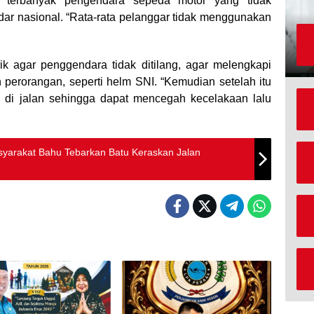
n, terbanyak pengendara sepeda motor yang tidak
r nasional. “Rata-rata pelanggar tidak menggunakan
ik agar penggendara tidak ditilang, agar melengkapi
 perorangan, seperti helm SNI. “Kemudian setelah itu
tib di jalan sehingga dapat mencegah kecelakaan lalu
arakat Bahu Tebarkan Batu Keraskan Jalan