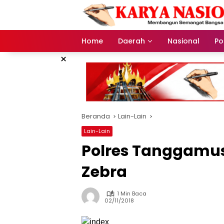
Langsung
ke
konten
Home
Daerah
Nasional
Pol
×
Beranda
Lain-Lain
Lain-Lain
Polres Tanggamus
Zebra
1 Min Baca
02/11/2018