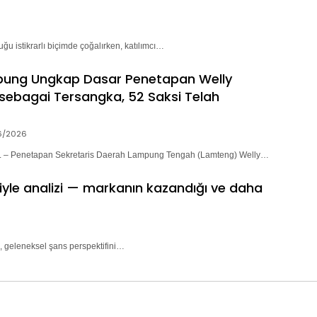
ğu istikrarlı biçimde çoğalırken, katılımcı…
pung Ungkap Dasar Penetapan Welly
sebagai Tersangka, 52 Saksi Telah
6/2026
– Penetapan Sekretaris Daerah Lampung Tengah (Lamteng) Welly…
riyle analizi — markanın kazandığı ve daha
, geleneksel şans perspektifini…