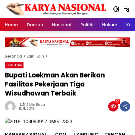
Langsung
ke
konten
Home
Daerah
Nasional
Politik
Hukum
Kes
Beranda
Lain-Lain
Lain-Lain
Bupati Loekman Akan Berikan
Fasilitas Pekerjaan Tiga
Wisudhawan Terbaik
60
2 Min Baca
11/11/2018
KARYANASIONAL. COM, LAMPUNG TENGAH—