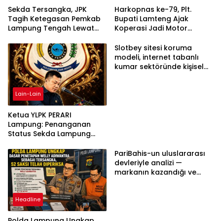
Sekda Tersangka, JPK
Harkopnas ke-79, Plt.
Tagih Ketegasan Pemkab
Bupati Lamteng Ajak
Lampung Tengah Lewat
Koperasi Jadi Motor
Aksi Damai
Penggerak Ekonomi
Slotbey sitesi koruma
modeli, internet tabanlı
kumar sektöründe kişisel
bilgilerinizi nasıl saklar?
Lain-Lain
Ketua YLPK PERARI
Lampung: Penanganan
Status Sekda Lampung
Tengah Harus
Berdasarkan Aturan,
PariBahis-un uluslararası
Bukan Tekanan Opini
devleriyle analizi —
markanın kazandığı ve
daha ilerlemesi zorunlu
kategoriler
Headline
Polda Lampung Ungkap