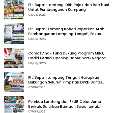
Plt. Bupati Lamteng: DBH Pajak dan Retribusi
Untuk Pembangunan Kampung
08/08/2026
Plt. Bupati Komang Koheri Paparkan Arah
Pembangunan Lampung Tengah, Fokus
pada SDM, Ekonomi, Infrastruktur dan
08/08/2026
Kesejahteraan
Camat Anak Tuha Dukung Program MBG,
Hadiri Grand Opening Dapur SPPG Negara
Aji Tua Lampung Tengah
08/08/2026
Plt. Bupati Lampung Tengah Harapkan
Dukungan Seluruh Pimpinan DPRD Bahas
RKUA-PPAS APBD Tahun 2027
07/08/2026
Pemkab Lamteng dan FKUB Gelar Jumat
Berkah, Salurkan Bantuan Sosial untuk
Warga
07/08/2026