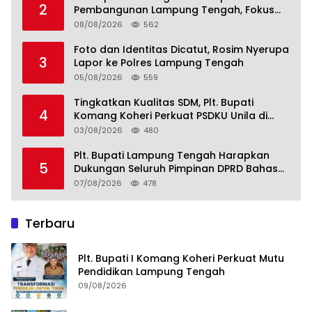
2
Pembangunan Lampung Tengah, Fokus
pada SDM, Ekonomi, Infrastruktur dan
08/08/2026
562
Kesejahteraan
Foto dan Identitas Dicatut, Rosim Nyerupa
3
Lapor ke Polres Lampung Tengah
05/08/2026
559
Tingkatkan Kualitas SDM, Plt. Bupati
4
Komang Koheri Perkuat PSDKU Unila di
Lampung Tengah
03/08/2026
480
Plt. Bupati Lampung Tengah Harapkan
5
Dukungan Seluruh Pimpinan DPRD Bahas
RKUA-PPAS APBD Tahun 2027
07/08/2026
478
Terbaru
Plt. Bupati I Komang Koheri Perkuat Mutu
Pendidikan Lampung Tengah
09/08/2026