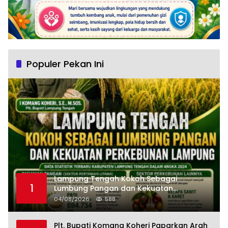
Populer Pekan Ini
Lampung Tengah Kokoh Sebagai
1
Lumbung Pangan dan Kekuatan
Perkebunan Lampung, Komang Koheri:
04/08/2026
588
Kemandirian Pangan adalah Fondasi
Menuju Indonesia Emas 2045
Plt. Bupati Komang Koheri Paparkan Arah