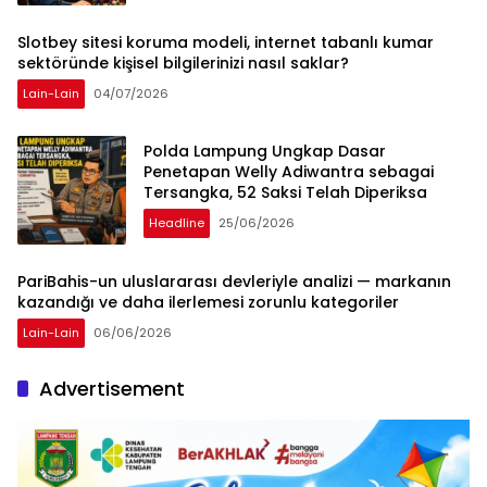
Slotbey sitesi koruma modeli, internet tabanlı kumar
sektöründe kişisel bilgilerinizi nasıl saklar?
Lain-Lain
04/07/2026
Polda Lampung Ungkap Dasar
Penetapan Welly Adiwantra sebagai
Tersangka, 52 Saksi Telah Diperiksa
Headline
25/06/2026
PariBahis-un uluslararası devleriyle analizi — markanın
kazandığı ve daha ilerlemesi zorunlu kategoriler
Lain-Lain
06/06/2026
Advertisement