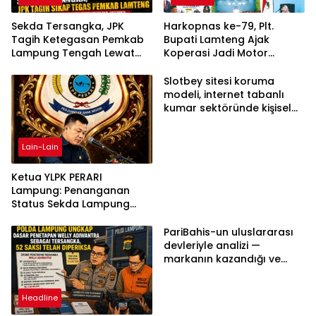
Sekda Tersangka, JPK
Harkopnas ke-79, Plt.
Tagih Ketegasan Pemkab
Bupati Lamteng Ajak
Lampung Tengah Lewat
Koperasi Jadi Motor
Aksi Damai
Penggerak Ekonomi
Slotbey sitesi koruma
modeli, internet tabanlı
kumar sektöründe kişisel
bilgilerinizi nasıl saklar?
Lain-Lain
Ketua YLPK PERARI
Lampung: Penanganan
Status Sekda Lampung
Tengah Harus
Berdasarkan Aturan,
PariBahis-un uluslararası
Bukan Tekanan Opini
devleriyle analizi —
markanın kazandığı ve
daha ilerlemesi zorunlu
kategoriler
Headline