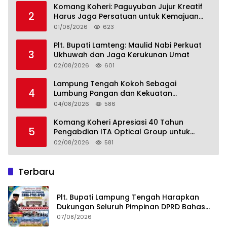
Komang Koheri: Paguyuban Jujur Kreatif
2
Harus Jaga Persatuan untuk Kemajuan
Lampung Tengah
01/08/2026
623
Plt. Bupati Lamteng: Maulid Nabi Perkuat
3
Ukhuwah dan Jaga Kerukunan Umat
02/08/2026
601
Lampung Tengah Kokoh Sebagai
4
Lumbung Pangan dan Kekuatan
Perkebunan Lampung, Komang Koheri:
04/08/2026
586
Kemandirian Pangan adalah Fondasi
Menuju Indonesia Emas 2045
Komang Koheri Apresiasi 40 Tahun
5
Pengabdian ITA Optical Group untuk
Kesehatan Mata Masyarakat Lamteng
02/08/2026
581
Terbaru
Plt. Bupati Lampung Tengah Harapkan
Dukungan Seluruh Pimpinan DPRD Bahas
RKUA-PPAS APBD Tahun 2027
07/08/2026