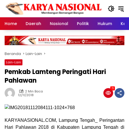
Langsung
ke
konten
Home
Daerah
Nasional
Politik
Hukum
Kes
Beranda
Lain-Lain
Lain-Lain
Pemkab Lamteng Peringati Hari
Pahlawan
72
2 Min Baca
12/11/2018
KARYANASIONAL.COM, Lampung Tengah_ Peringantan
Hari Pahlawan 2018 di Kabupaten Lampung Tengah di