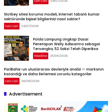
Lain-Lain
04/07/2026
Slotbey sitesi koruma modeli, internet tabanlı kumar
sektöründe kişisel bilgilerinizi nasıl saklar?
Lain-Lain
04/07/2026
Polda Lampung Ungkap Dasar
Penetapan Welly Adiwantra sebagai
Tersangka, 52 Saksi Telah Diperiksa
Headline
25/06/2026
PariBahis-un uluslararası devleriyle analizi — markanın
kazandığı ve daha ilerlemesi zorunlu kategoriler
Lain-Lain
06/06/2026
Advertisement