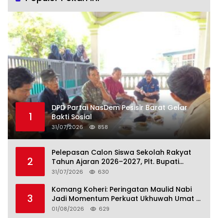
DPD Partai NasDem Pesisir Barat Gelar
1
Bakti Sosial
31/07/2026
858
Pelepasan Calon Siswa Sekolah Rakyat
2
Tahun Ajaran 2026–2027, Plt. Bupati
Lamteng Tegaskan Komitmen Hadirkan
31/07/2026
630
Pendidikan Berkualitas
Komang Koheri: Peringatan Maulid Nabi
3
Jadi Momentum Perkuat Ukhuwah Umat di
Lampung Tengah
01/08/2026
629