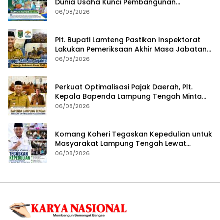
Dunia Usaha Kunci Pembangunan
Berkelanjutan
06/08/2026
Plt. Bupati Lamteng Pastikan Inspektorat
Lakukan Pemeriksaan Akhir Masa Jabatan
51 Kepala Kampung
06/08/2026
Perkuat Optimalisasi Pajak Daerah, Plt.
Kepala Bapenda Lampung Tengah Minta
Seluruh Pengelola Tingkatkan Inovasi dan
06/08/2026
Efektivitas Kinerja
Komang Koheri Tegaskan Kepedulian untuk
Masyarakat Lampung Tengah Lewat
Penyaluran Bantuan Disabilitas
06/08/2026