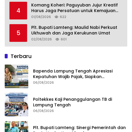
Komang Koheri: Paguyuban Jujur Kreatif
4
Harus Jaga Persatuan untuk Kemajuan
Lampung Tengah
01/08/2026
622
Plt. Bupati Lamteng: Maulid Nabi Perkuat
5
Ukhuwah dan Jaga Kerukunan Umat
02/08/2026
601
Terbaru
Bapenda Lampung Tengah Apresiasi
Kepatuhan Wajib Pajak, Siapkan
Pengawasan Terpadu di PT GGP
06/08/2026
Poltekkes Kaji Penanggulangan TB di
Lampung Tengah
06/08/2026
Plt. Bupati Lamteng: Sinergi Pemerintah dan