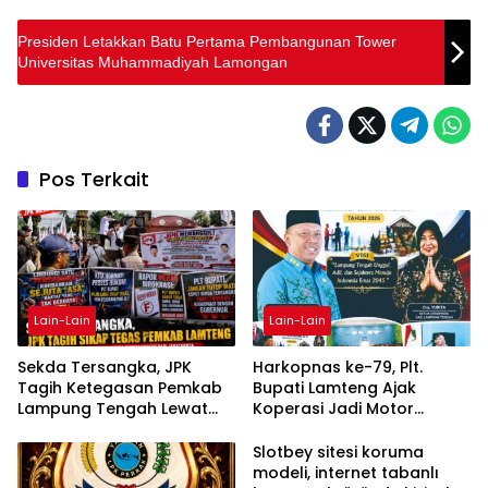
Presiden Letakkan Batu Pertama Pembangunan Tower
Universitas Muhammadiyah Lamongan
Pos Terkait
Lain-Lain
Lain-Lain
Sekda Tersangka, JPK
Harkopnas ke-79, Plt.
Tagih Ketegasan Pemkab
Bupati Lamteng Ajak
Lampung Tengah Lewat
Koperasi Jadi Motor
Aksi Damai
Penggerak Ekonomi
Slotbey sitesi koruma
modeli, internet tabanlı