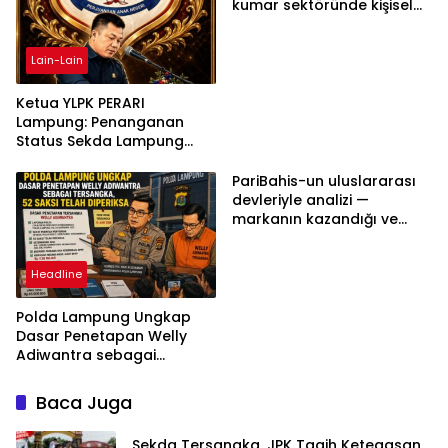
kumar sektöründe kişisel
bilgilerinizi nasıl saklar?
Lain-Lain
Ketua YLPK PERARI
Lampung: Penanganan
Status Sekda Lampung
Tengah Harus
Berdasarkan Aturan,
PariBahis-un uluslararası
Bukan Tekanan Opini
devleriyle analizi —
markanın kazandığı ve
daha ilerlemesi zorunlu
kategoriler
Headline
Polda Lampung Ungkap
Dasar Penetapan Welly
Adiwantra sebagai
Tersangka, 52 Saksi Telah
Diperiksa
Baca Juga
Sekda Tersangka, JPK Tagih Ketegasan