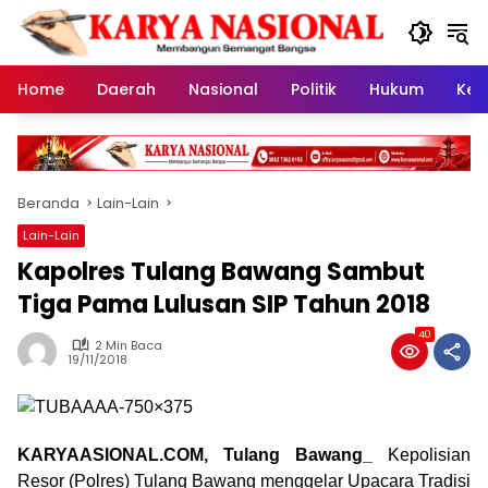
Langsung
ke
konten
Home
Daerah
Nasional
Politik
Hukum
Kes
Beranda
Lain-Lain
Lain-Lain
Kapolres Tulang Bawang Sambut
Tiga Pama Lulusan SIP Tahun 2018
40
2 Min Baca
19/11/2018
KARYAASIONAL.COM, Tulang Bawang_
Kepolisian
Resor (Polres) Tulang Bawang menggelar Upacara Tradisi