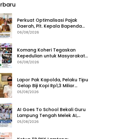
rbaru
Perkuat Optimalisasi Pajak
Daerah, Plt. Kepala Bapenda
Lampung Tengah Minta Seluruh
06/08/2026
Pengelola Tingkatkan Inovasi
dan Efektivitas Kinerja
Komang Koheri Tegaskan
Kepedulian untuk Masyarakat
Lampung Tengah Lewat
06/08/2026
Penyaluran Bantuan Disabilitas
Lapor Pak Kapolda, Pelaku Tipu
Gelap Biji Kopi Rp1,3 Miliar
Dibebaskan: Sempat
05/08/2026
Ditangkap di Jawa Tengah dan
Ditahan di Polda Lampung
AI Goes To School Bekali Guru
Lampung Tengah Melek AI,
Perkuat Transformasi
05/08/2026
Pendidikan Digital