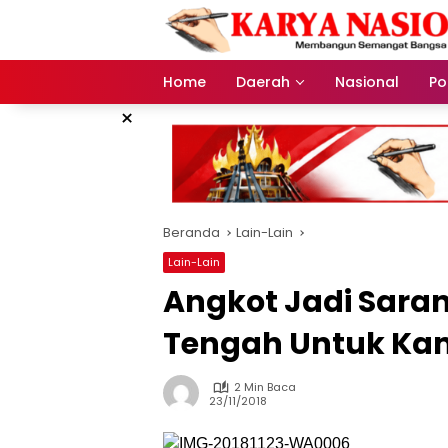
Langsung
ke
konten
Home
Daerah
Nasional
Pol
×
Beranda
Lain-Lain
Lain-Lain
Angkot Jadi Sara
Tengah Untuk K
2 Min Baca
23/11/2018