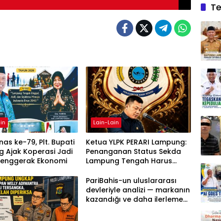
Te
in
Lain-Lain
as ke-79, Plt. Bupati
Ketua YLPK PERARI Lampung:
 Ajak Koperasi Jadi
Penanganan Status Sekda
Penggerak Ekonomi
Lampung Tengah Harus
Berdasarkan Aturan, Bukan
Tekanan Opini
PariBahis-un uluslararası
devleriyle analizi — markanın
kazandığı ve daha ilerlemesi
zorunlu kategoriler