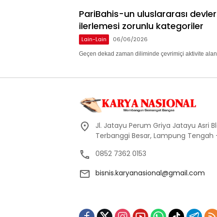
PariBahis-un uluslararası devle
ilerlemesi zorunlu kategoriler
Lain-Lain
06/06/2026
Geçen dekad zaman diliminde çevrimiçi aktivite alan
Jl. Jatayu Perum Griya Jatayu Asri Bl
Terbanggi Besar, Lampung Tengah
0852 7362 0153
bisnis.karyanasional@gmail.com