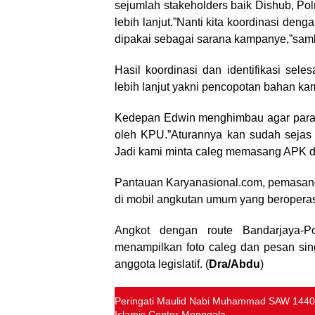
sejumlah stakeholders baik Dishub, Pol
lebih lanjut.”Nanti kita koordinasi den
dipakai sebagai sarana kampanye,”sa
Hasil koordinasi dan identifikasi sele
lebih lanjut yakni pencopotan bahan ka
Kedepan Edwin menghimbau agar para a
oleh KPU.”Aturannya kan sudah sejas
Jadi kami minta caleg memasang APK d
Pantauan Karyanasional.com, pemasanga
di mobil angkutan umum yang beroperas
Angkot dengan route Bandarjaya-P
menampilkan foto caleg dan pesan sing
anggota legislatif. (
Dra
/
Abdu
)
Peringati Maulid Nabi Muhammad SAW 1440 
Islamic Center Menggala