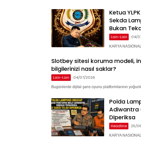
Ketua YLPK
Sekda Lam
Bukan Teka
Lain-Lain
04/0
KARYA NASIONAL –
Slotbey sitesi koruma modeli, i
bilgilerinizi nasıl saklar?
Lain-Lain
04/07/2026
Bugünlerde dijital şans oyunu platformlarının yoğunlu
Polda Lam
Adiwantra 
Diperiksa
Headline
25/0
KARYA NASIONAL 