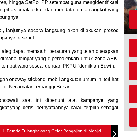
res, hingga SatPol PP setempat guna mengidentifikasi
gan pihak-pihak terkait dan mendata jumlah angkot yang
mbungnya
sai, lanjutnya secara langsung akan dilakukan proses
mpanye tersebut.
leg dapat mematuhi peraturan yang telah ditetapkan
 dimana tempat yang diperbolehkan untuk zona APK.
itempat yang sesuai dengan PKPU,”demikian Edwin.
n oneway sticker di mobil angkutan umum ini terlihat
i di KecamatanTerbanggi Besar.
oncowati saat ini dipenuhi alat kampanye yang
kat yang berisi pernyataannya kalau terpilih sebagai
H, Pemda Tulangbawang Gelar Pengajian di Masjid