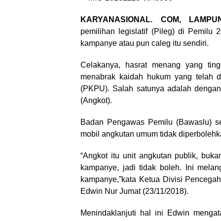
KARYANASIONAL. COM, LAMP
pemilihan legislatif (Pileg) di Pemil
kampanye atau pun caleg itu sendiri.
Celakanya, hasrat menang yang tin
menabrak kaidah hukum yang telah d
(PKPU). Salah satunya adalah denga
(Angkot).
Badan Pengawas Pemilu (Bawaslu) se
mobil angkutan umum tidak diperbolehk
“Angkot itu unit angkutan publik, buk
kampanye, jadi tidak boleh. Ini mel
kampanye,”kata Ketua Divisi Penceg
Edwin Nur Jumat (23/11/2018).
Menindaklanjuti hal ini Edwin meng