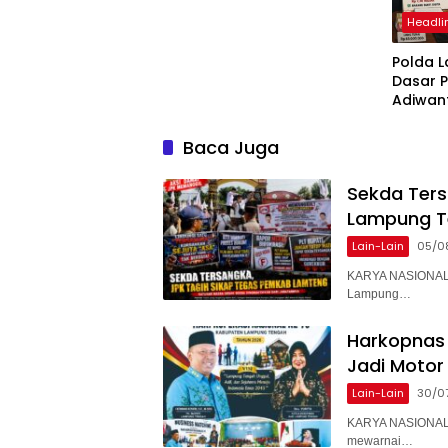
Headli
Polda 
Dasar 
Adiwan
Tersang
Diperik
Baca Juga
Sekda Ter
Lampung T
Lain-Lain
05/0
KARYA NASIONAL 
Lampung…
Harkopnas 
Jadi Motor
Lain-Lain
30/0
KARYA NASIONAL 
mewarnai…