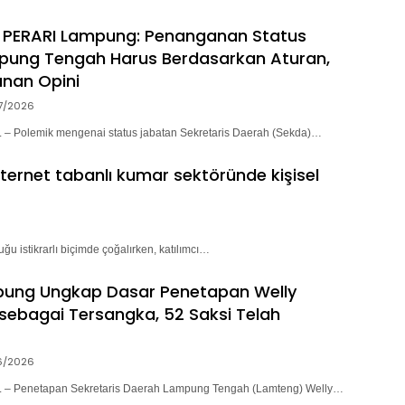
 PERARI Lampung: Penanganan Status
pung Tengah Harus Berdasarkan Aturan,
nan Opini
7/2026
 Polemik mengenai status jabatan Sekretaris Daerah (Sekda)…
nternet tabanlı kumar sektöründe kişisel
ğu istikrarlı biçimde çoğalırken, katılımcı…
pung Ungkap Dasar Penetapan Welly
sebagai Tersangka, 52 Saksi Telah
6/2026
– Penetapan Sekretaris Daerah Lampung Tengah (Lamteng) Welly…