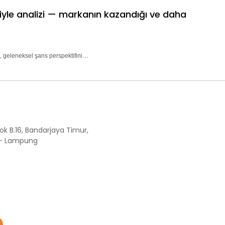
riyle analizi — markanın kazandığı ve daha
, geleneksel şans perspektifini…
ok B.16, Bandarjaya Timur,
 - Lampung