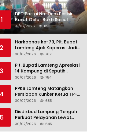
DPD Partai NasDem Pesisir
1
Barat Gelar Bakti Sosial
31/07/2026
858
Harkopnas ke-79, Plt. Bupati
2
Lamteng Ajak Koperasi Jadi
Motor Penggerak Ekonomi
30/07/2026
762
Plt. Bupati Lamteng Apresiasi
3
14 Kampung di Seputih
Raman Lunas PBB 2026, Harus
30/07/2026
754
Jadi Contoh!
PPKB Lamteng Matangkan
4
Persiapan Kunker Ketua TP-
PKK Provinsi, Launching
30/07/2026
685
Sekolah Lansia di 14 Kampung
Jadi Fokus
Disdikbud Lampung Tengah
5
Perkuat Pelayanan Lewat
S.M.I.L.E
30/07/2026
645