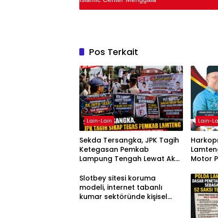
Pos Terkait
Lain-Lain
Lain-La
Sekda Tersangka, JPK Tagih
Harkopn
Ketegasan Pemkab
Lamteng
Lampung Tengah Lewat Aksi
Motor 
Damai
Slotbey sitesi koruma
modeli, internet tabanlı
kumar sektöründe kişisel
bilgilerinizi nasıl saklar?