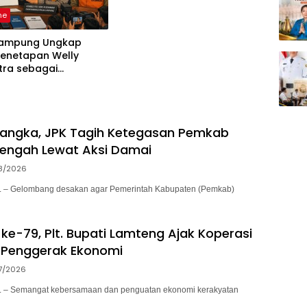
ne
Lampung Ungkap
Penetapan Welly
tra sebagai
ka, 52 Saksi Telah
sa
sangka, JPK Tagih Ketegasan Pemkab
engah Lewat Aksi Damai
8/2026
– Gelombang desakan agar Pemerintah Kabupaten (Pemkab)
ke-79, Plt. Bupati Lamteng Ajak Koperasi
 Penggerak Ekonomi
7/2026
– Semangat kebersamaan dan penguatan ekonomi kerakyatan