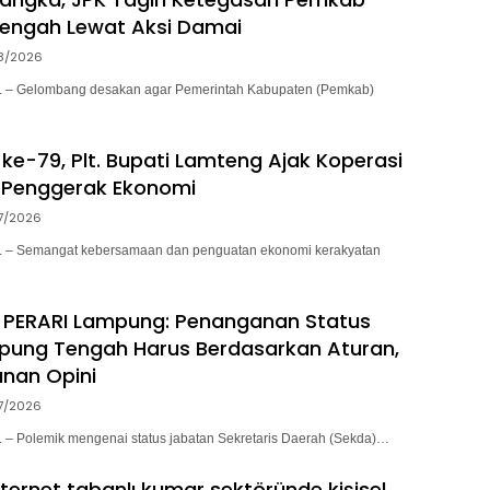
engah Lewat Aksi Damai
8/2026
– Gelombang desakan agar Pemerintah Kabupaten (Pemkab)
ke-79, Plt. Bupati Lamteng Ajak Koperasi
 Penggerak Ekonomi
7/2026
– Semangat kebersamaan dan penguatan ekonomi kerakyatan
 PERARI Lampung: Penanganan Status
pung Tengah Harus Berdasarkan Aturan,
nan Opini
7/2026
 Polemik mengenai status jabatan Sekretaris Daerah (Sekda)…
nternet tabanlı kumar sektöründe kişisel