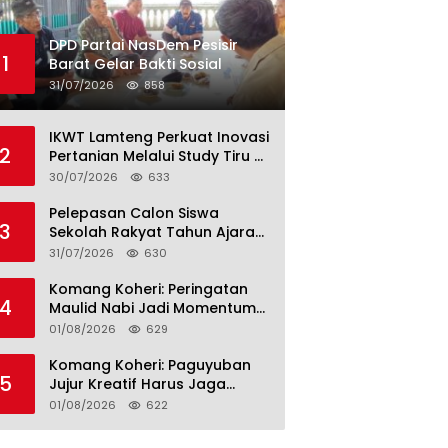
DPD Partai NasDem Pesisir
1
Barat Gelar Bakti Sosial
31/07/2026
858
IKWT Lamteng Perkuat Inovasi
2
Pertanian Melalui Study Tiru di
P4S Jimmy Hantu Foundation
30/07/2026
633
Pelepasan Calon Siswa
3
Sekolah Rakyat Tahun Ajaran
2026–2027, Plt. Bupati
31/07/2026
630
Lamteng Tegaskan Komitmen
Hadirkan Pendidikan
Komang Koheri: Peringatan
4
Berkualitas
Maulid Nabi Jadi Momentum
Perkuat Ukhuwah Umat di
01/08/2026
629
Lampung Tengah
Komang Koheri: Paguyuban
5
Jujur Kreatif Harus Jaga
Persatuan untuk Kemajuan
01/08/2026
622
Lampung Tengah