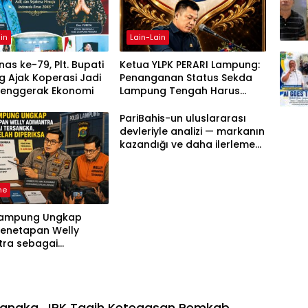
in
Lain-Lain
as ke-79, Plt. Bupati
Ketua YLPK PERARI Lampung:
 Ajak Koperasi Jadi
Penanganan Status Sekda
Penggerak Ekonomi
Lampung Tengah Harus
Berdasarkan Aturan, Bukan
Tekanan Opini
PariBahis-un uluslararası
devleriyle analizi — markanın
kazandığı ve daha ilerlemesi
zorunlu kategoriler
ne
Lampung Ungkap
Penetapan Welly
tra sebagai
ka, 52 Saksi Telah
sa
sangka, JPK Tagih Ketegasan Pemkab