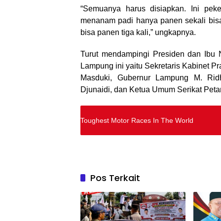
“Semuanya harus disiapkan. Ini peke
menanam padi hanya panen sekali bisa
bisa panen tiga kali,” ungkapnya.
Turut mendampingi Presiden dan Ibu 
Lampung ini yaitu Sekretaris Kabinet P
Masduki, Gubernur Lampung M. Ridh
Djunaidi, dan Ketua Umum Serikat Petan
Toughest Motor Races In The World
Pos Terkait