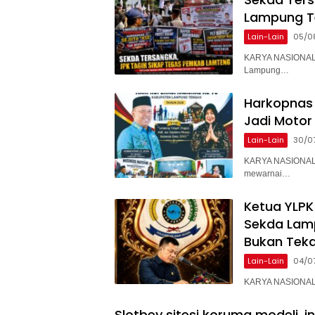
Lampung T
Lain-Lain
05/0
KARYA NASIONAL 
Lampung…
Harkopnas 
Jadi Motor
Lain-Lain
30/0
KARYA NASIONAL 
mewarnai…
Ketua YLPK
Sekda Lam
Bukan Teka
Lain-Lain
04/0
KARYA NASIONAL –
Slotbey sitesi koruma modeli, i