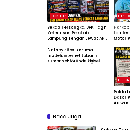
Lain-Lain
Lain-La
Sekda Tersangka, JPK Tagih
Harkopn
Ketegasan Pemkab
Lamteng
Lampung Tengah Lewat Aksi
Motor 
Damai
Slotbey sitesi koruma
modeli, internet tabanlı
kumar sektöründe kişisel
bilgilerinizi nasıl saklar?
Headli
Polda 
Dasar 
Adiwan
Tersang
Diperik
Baca Juga
Sekda Ter