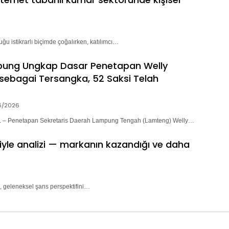
ğu istikrarlı biçimde çoğalırken, katılımcı…
pung Ungkap Dasar Penetapan Welly
sebagai Tersangka, 52 Saksi Telah
6/2026
– Penetapan Sekretaris Daerah Lampung Tengah (Lamteng) Welly…
riyle analizi — markanın kazandığı ve daha
, geleneksel şans perspektifini…