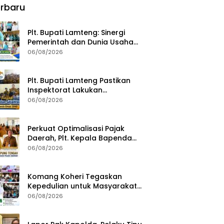
rbaru
Plt. Bupati Lamteng: Sinergi
Pemerintah dan Dunia Usaha
Kunci Pembangunan
06/08/2026
Berkelanjutan
Plt. Bupati Lamteng Pastikan
Inspektorat Lakukan
Pemeriksaan Akhir Masa
06/08/2026
Jabatan 51 Kepala Kampung
Perkuat Optimalisasi Pajak
Daerah, Plt. Kepala Bapenda
Lampung Tengah Minta Seluruh
06/08/2026
Pengelola Tingkatkan Inovasi
dan Efektivitas Kinerja
Komang Koheri Tegaskan
Kepedulian untuk Masyarakat
Lampung Tengah Lewat
06/08/2026
Penyaluran Bantuan Disabilitas