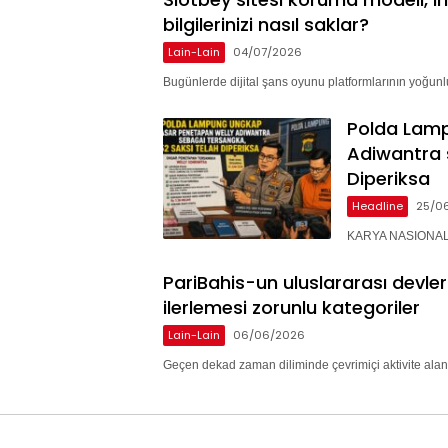
bilgilerinizi nasıl saklar?
Lain-Lain
04/07/2026
Bugünlerde dijital şans oyunu platformlarının yoğunlu
Polda Lam
Adiwantra 
Diperiksa
Headline
25/0
KARYA NASIONAL 
PariBahis-un uluslararası devle
ilerlemesi zorunlu kategoriler
Lain-Lain
06/06/2026
Geçen dekad zaman diliminde çevrimiçi aktivite alan