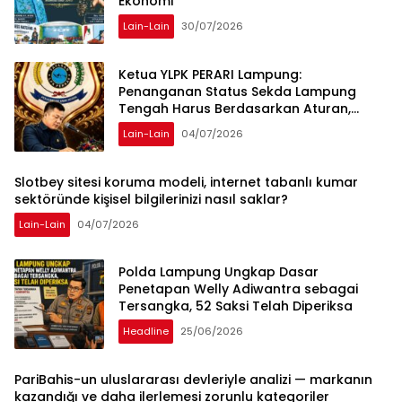
Ekonomi
Lain-Lain
30/07/2026
Ketua YLPK PERARI Lampung:
Penanganan Status Sekda Lampung
Tengah Harus Berdasarkan Aturan,
Bukan Tekanan Opini
Lain-Lain
04/07/2026
Slotbey sitesi koruma modeli, internet tabanlı kumar
sektöründe kişisel bilgilerinizi nasıl saklar?
Lain-Lain
04/07/2026
Polda Lampung Ungkap Dasar
Penetapan Welly Adiwantra sebagai
Tersangka, 52 Saksi Telah Diperiksa
Headline
25/06/2026
PariBahis-un uluslararası devleriyle analizi — markanın
kazandığı ve daha ilerlemesi zorunlu kategoriler