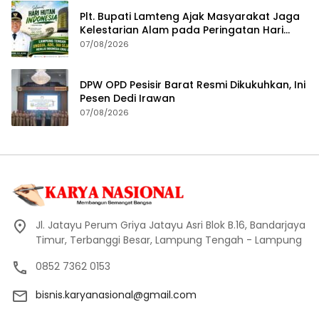
Plt. Bupati Lamteng Ajak Masyarakat Jaga
Kelestarian Alam pada Peringatan Hari
Hutan Indonesia 2026
07/08/2026
DPW OPD Pesisir Barat Resmi Dikukuhkan, Ini
Pesen Dedi Irawan
07/08/2026
Jl. Jatayu Perum Griya Jatayu Asri Blok B.16, Bandarjaya
Timur, Terbanggi Besar, Lampung Tengah - Lampung
0852 7362 0153
bisnis.karyanasional@gmail.com