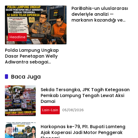
Tengah Harus
Berdasarkan Aturan,
PariBahis-un uluslararası
Bukan Tekanan Opini
devleriyle analizi —
markanın kazandığı ve
daha ilerlemesi zorunlu
kategoriler
Headline
Polda Lampung Ungkap
Dasar Penetapan Welly
Adiwantra sebagai
Tersangka, 52 Saksi Telah
Diperiksa
Baca Juga
Sekda Tersangka, JPK Tagih Ketegasan
Pemkab Lampung Tengah Lewat Aksi
Damai
Lain-Lain
05/08/2026
Harkopnas ke-79, Plt. Bupati Lamteng
Ajak Koperasi Jadi Motor Penggerak