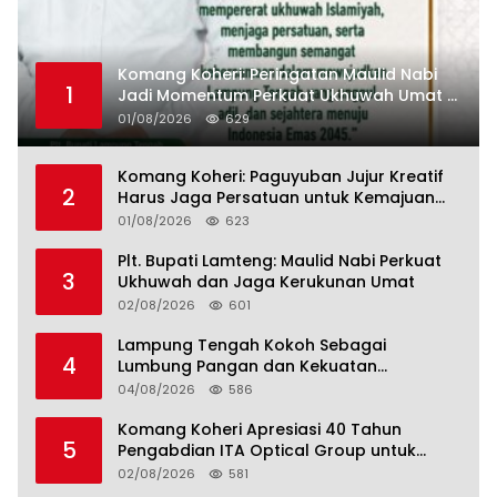
Komang Koheri: Peringatan Maulid Nabi
1
Jadi Momentum Perkuat Ukhuwah Umat di
Lampung Tengah
01/08/2026
629
Komang Koheri: Paguyuban Jujur Kreatif
2
Harus Jaga Persatuan untuk Kemajuan
Lampung Tengah
01/08/2026
623
Plt. Bupati Lamteng: Maulid Nabi Perkuat
3
Ukhuwah dan Jaga Kerukunan Umat
02/08/2026
601
Lampung Tengah Kokoh Sebagai
4
Lumbung Pangan dan Kekuatan
Perkebunan Lampung, Komang Koheri:
04/08/2026
586
Kemandirian Pangan adalah Fondasi
Menuju Indonesia Emas 2045
Komang Koheri Apresiasi 40 Tahun
5
Pengabdian ITA Optical Group untuk
Kesehatan Mata Masyarakat Lamteng
02/08/2026
581