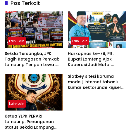
Pos Terkait
Lain-Lain
Lain-Lain
Sekda Tersangka, JPK
Harkopnas ke-79, Plt.
Tagih Ketegasan Pemkab
Bupati Lamteng Ajak
Lampung Tengah Lewat
Koperasi Jadi Motor
Aksi Damai
Penggerak Ekonomi
Slotbey sitesi koruma
modeli, internet tabanlı
kumar sektöründe kişisel
bilgilerinizi nasıl saklar?
Lain-Lain
Ketua YLPK PERARI
Lampung: Penanganan
Status Sekda Lampung