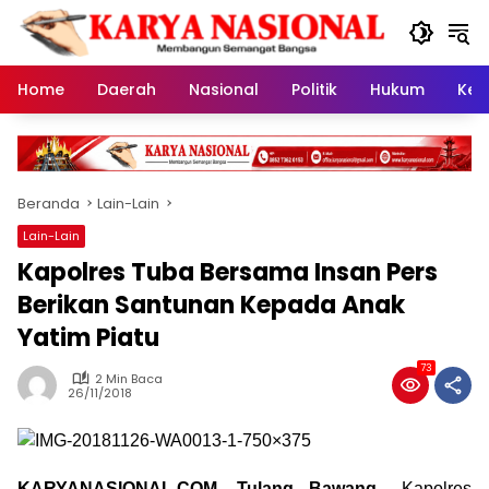
Langsung
ke
konten
Home
Daerah
Nasional
Politik
Hukum
Kes
Beranda
Lain-Lain
Lain-Lain
Kapolres Tuba Bersama Insan Pers
Berikan Santunan Kepada Anak
Yatim Piatu
73
2 Min Baca
26/11/2018
KARYANASIONAL.COM, Tulang Bawang_
Kapolres