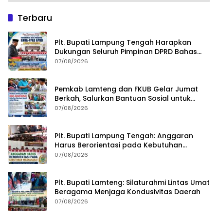
Terbaru
Plt. Bupati Lampung Tengah Harapkan
Dukungan Seluruh Pimpinan DPRD Bahas
RKUA-PPAS APBD Tahun 2027
07/08/2026
Pemkab Lamteng dan FKUB Gelar Jumat
Berkah, Salurkan Bantuan Sosial untuk
Warga
07/08/2026
Plt. Bupati Lampung Tengah: Anggaran
Harus Berorientasi pada Kebutuhan
Masyarakat
07/08/2026
Plt. Bupati Lamteng: Silaturahmi Lintas Umat
Beragama Menjaga Kondusivitas Daerah
07/08/2026