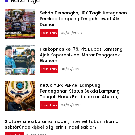
Baca Juga
Sekda Tersangka, JPK Tagih Ketegasan
Pemkab Lampung Tengah Lewat Aksi
Damai
Lain-Lain
05/08/2026
Harkopnas ke-79, Plt. Bupati Lamteng
Ajak Koperasi Jadi Motor Penggerak
Ekonomi
Lain-Lain
30/07/2026
Ketua YLPK PERARI Lampung:
Penanganan Status Sekda Lampung
Tengah Harus Berdasarkan Aturan,
Bukan Tekanan Opini
Lain-Lain
04/07/2026
Slotbey sitesi koruma modeli, internet tabanlı kumar
sektöründe kişisel bilgilerinizi nasıl saklar?