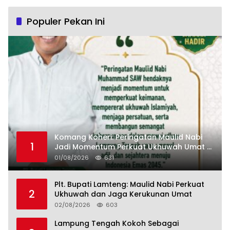
Populer Pekan Ini
Komang Koheri: Peringatan Maulid Nabi
1
Jadi Momentum Perkuat Ukhuwah Umat di
Lampung Tengah
01/08/2026
631
Plt. Bupati Lamteng: Maulid Nabi Perkuat
2
Ukhuwah dan Jaga Kerukunan Umat
02/08/2026
603
Lampung Tengah Kokoh Sebagai