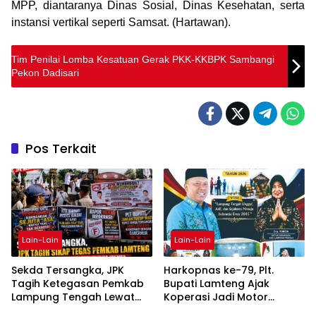
MPP, diantaranya Dinas Sosial, Dinas Kesehatan, serta
instansi vertikal seperti Samsat. (Hartawan).
Tim Penilai Lomba Kesatuan Gerak PKK-KKBPK Sambangi
Pekon Dadisari
Pos Terkait
Lain-Lain
Lain-Lain
Sekda Tersangka, JPK
Harkopnas ke-79, Plt.
Tagih Ketegasan Pemkab
Bupati Lamteng Ajak
Lampung Tengah Lewat
Koperasi Jadi Motor
Aksi Damai
Penggerak Ekonomi