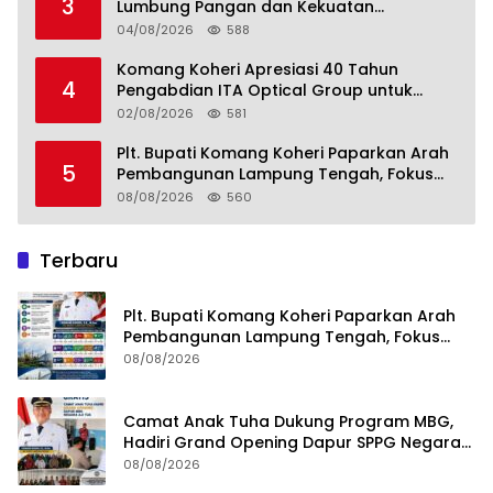
3
Lumbung Pangan dan Kekuatan
Perkebunan Lampung, Komang Koheri:
04/08/2026
588
Kemandirian Pangan adalah Fondasi
Menuju Indonesia Emas 2045
Komang Koheri Apresiasi 40 Tahun
4
Pengabdian ITA Optical Group untuk
Kesehatan Mata Masyarakat Lamteng
02/08/2026
581
Plt. Bupati Komang Koheri Paparkan Arah
5
Pembangunan Lampung Tengah, Fokus
pada SDM, Ekonomi, Infrastruktur dan
08/08/2026
560
Kesejahteraan
Terbaru
Plt. Bupati Komang Koheri Paparkan Arah
Pembangunan Lampung Tengah, Fokus
pada SDM, Ekonomi, Infrastruktur dan
08/08/2026
Kesejahteraan
Camat Anak Tuha Dukung Program MBG,
Hadiri Grand Opening Dapur SPPG Negara
Aji Tua Lampung Tengah
08/08/2026