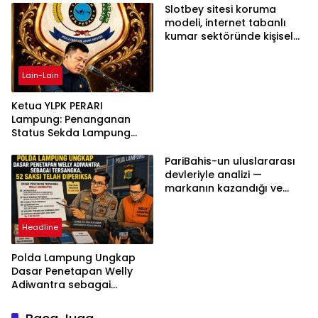
Slotbey sitesi koruma
modeli, internet tabanlı
kumar sektöründe kişisel
bilgilerinizi nasıl saklar?
Lain-Lain
Ketua YLPK PERARI
Lampung: Penanganan
Status Sekda Lampung
Tengah Harus
Berdasarkan Aturan,
PariBahis-un uluslararası
Bukan Tekanan Opini
devleriyle analizi —
markanın kazandığı ve
daha ilerlemesi zorunlu
kategoriler
Headline
Polda Lampung Ungkap
Dasar Penetapan Welly
Adiwantra sebagai
Tersangka, 52 Saksi Telah
Diperiksa