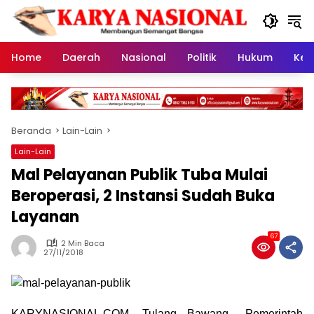
Langsung
ke
konten
Home
Daerah
Nasional
Politik
Hukum
Kes
Beranda
Lain-Lain
Lain-Lain
Mal Pelayanan Publik Tuba Mulai
Beroperasi, 2 Instansi Sudah Buka
Layanan
67
2 Min Baca
27/11/2018
KARYNASIONAL.COM, Tulang Bawang_ Pemerintah