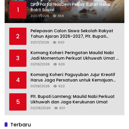
DPD Partai NasDem Pesisir Barat Gelar
1
Bakti Sosial
31/07/2026
858
Pelepasan Calon Siswa Sekolah Rakyat
2
Tahun Ajaran 2026–2027, Plt. Bupati
Lamteng Tegaskan Komitmen Hadirkan
31/07/2026
630
Pendidikan Berkualitas
Komang Koheri: Peringatan Maulid Nabi
3
Jadi Momentum Perkuat Ukhuwah Umat di
Lampung Tengah
01/08/2026
629
Komang Koheri: Paguyuban Jujur Kreatif
4
Harus Jaga Persatuan untuk Kemajuan
Lampung Tengah
01/08/2026
622
Plt. Bupati Lamteng: Maulid Nabi Perkuat
5
Ukhuwah dan Jaga Kerukunan Umat
02/08/2026
601
Terbaru