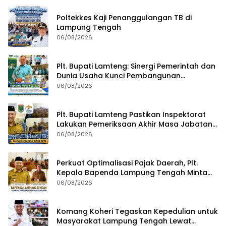
Poltekkes Kaji Penanggulangan TB di
Lampung Tengah
06/08/2026
Plt. Bupati Lamteng: Sinergi Pemerintah dan
Dunia Usaha Kunci Pembangunan
Berkelanjutan
06/08/2026
Plt. Bupati Lamteng Pastikan Inspektorat
Lakukan Pemeriksaan Akhir Masa Jabatan
51 Kepala Kampung
06/08/2026
Perkuat Optimalisasi Pajak Daerah, Plt.
Kepala Bapenda Lampung Tengah Minta
Seluruh Pengelola Tingkatkan Inovasi dan
06/08/2026
Efektivitas Kinerja
Komang Koheri Tegaskan Kepedulian untuk
Masyarakat Lampung Tengah Lewat