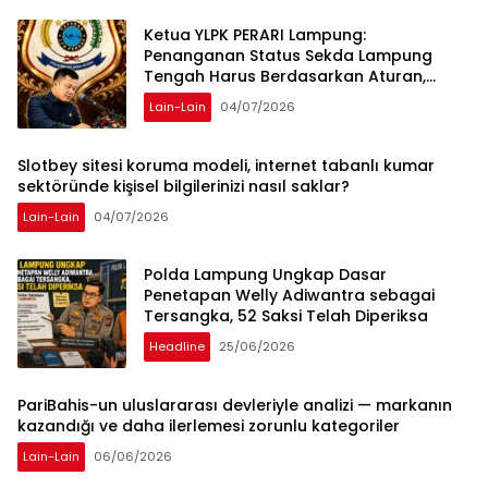
Ketua YLPK PERARI Lampung:
Penanganan Status Sekda Lampung
Tengah Harus Berdasarkan Aturan,
Bukan Tekanan Opini
Lain-Lain
04/07/2026
Slotbey sitesi koruma modeli, internet tabanlı kumar
sektöründe kişisel bilgilerinizi nasıl saklar?
Lain-Lain
04/07/2026
Polda Lampung Ungkap Dasar
Penetapan Welly Adiwantra sebagai
Tersangka, 52 Saksi Telah Diperiksa
Headline
25/06/2026
PariBahis-un uluslararası devleriyle analizi — markanın
kazandığı ve daha ilerlemesi zorunlu kategoriler
Lain-Lain
06/06/2026