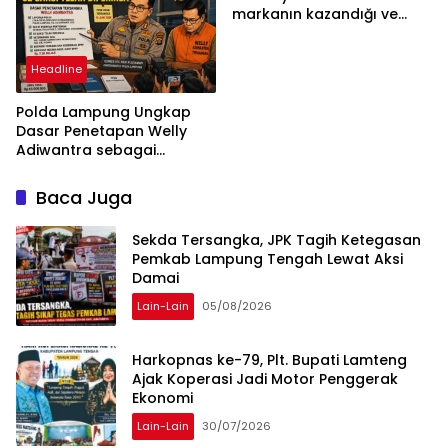
markanın kazandığı ve
daha ilerlemesi zorunlu
kategoriler
Headline
Polda Lampung Ungkap
Dasar Penetapan Welly
Adiwantra sebagai
Tersangka, 52 Saksi Telah
Diperiksa
Baca Juga
Sekda Tersangka, JPK Tagih Ketegasan
Pemkab Lampung Tengah Lewat Aksi
Damai
Lain-Lain
05/08/2026
Harkopnas ke-79, Plt. Bupati Lamteng
Ajak Koperasi Jadi Motor Penggerak
Ekonomi
Lain-Lain
30/07/2026