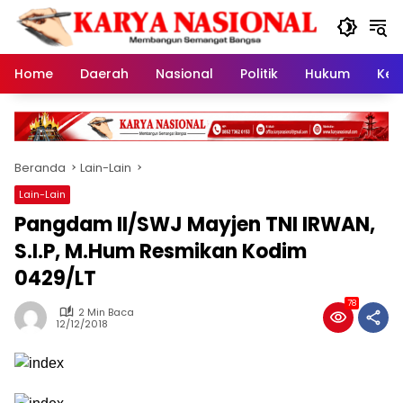
Langsung
ke
konten
Home
Daerah
Nasional
Politik
Hukum
Kes
Beranda
Lain-Lain
Lain-Lain
Pangdam II/SWJ Mayjen TNI IRWAN,
S.I.P, M.Hum Resmikan Kodim
0429/LT
78
2 Min Baca
12/12/2018