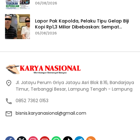
Penyaluran Bantuan Disabilitas
06/08/2026
Lapor Pak Kapolda, Pelaku Tipu Gelap Biji
Kopi Rp1,3 Miliar Dibebaskan: Sempat
Ditangkap di Jawa Tengah dan Ditahan di
05/08/2026
Polda Lampung
Jl. Jatayu Perum Griya Jatayu Asri Blok B.16, Bandarjaya
Timur, Terbanggi Besar, Lampung Tengah - Lampung
0852 7362 0153
bisnis.karyanasional@gmail.com