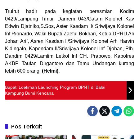
Truirut hadir pada kegiatan peresmian Kodim
0429/Lampung Timur, Danrem 043/Gatam Kolonel Kav
Edwin Djatniko,S.Sos, Aster Kasdam II/ Sriwijaya Kolonel
Inf Rionardo, Wakil Bupati Zaeful Bokhari, Ketua DPRD Ali
Johan Arif, Asren Kasdam II/Sriwijaya Kolonel Arh Harvin
Kidingalo, Kapendam II/Sriwijaya Kolonel Inf Djohan, Plh.
Dandim 0429/Lamtim Letkol Inf CH. Prabowo, Kapolres
AKBP Taufan Dirgantoro dan Tamu Undangan kurang
lebih 600 orang.
(Helmi).
Bupati Loekman Launching Program BPNT di Balai
Kampung Bumi Kencana
Pos Terkait