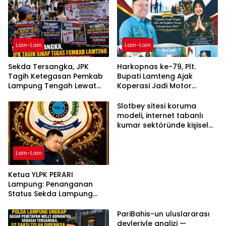
Lain-Lain
Lain-Lain
Sekda Tersangka, JPK
Harkopnas ke-79, Plt.
Tagih Ketegasan Pemkab
Bupati Lamteng Ajak
Lampung Tengah Lewat
Koperasi Jadi Motor
Aksi Damai
Penggerak Ekonomi
Slotbey sitesi koruma
modeli, internet tabanlı
kumar sektöründe kişisel
bilgilerinizi nasıl saklar?
Lain-Lain
Ketua YLPK PERARI
Lampung: Penanganan
Status Sekda Lampung
Tengah Harus
Berdasarkan Aturan,
PariBahis-un uluslararası
Bukan Tekanan Opini
devleriyle analizi —